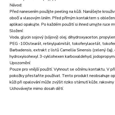
Návod:
Před nanesením použijte peeling na kůži. Nanášejte krouž
obočí a vlasovým liniím. Před přímým kontaktem s oblečen
aplikaci opakujte. Po každém použití si ihned umyjte ruce 
Složení:
Voda, glycin sojový (sójový) olej, dihydroxyaceton, propyle
PEG -100stearát, retinylpalmitát, tokoferylacetát, tokofery
Barbadensis, extrakt z listů Camellia Sinensis (zelený čaj),
hydroxyisohexyl 3-cyklohexen karboxaldehyd, jodopropym
Upozornění:
Pouze pro vnější použití. Vyhnout se očnímu kontaktu. V p
pokožky přestaňte používat. Tento produkt neobsahuje op
kůži při opalování může zvýšit riziko stárnutí kůže, rakoviny
Uchovávejte mimo dosah dětí.