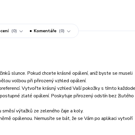
cení
0
Komentáře
0
 účinků slunce. Pokud chcete krásné opálení, aniž byste se museli
ělou volbou při přirozený vzhled opálení.
preferencí. Vytvořte krásný vzhled Vaší pokožky s tímto každod
ostupné zlaté opálení. Poskytuje přirozený odstín bez žlutého
u směsí výtažků ze zeleného čaje a koly.
rně opálenou. Nemusíte se bát, že se Vám po aplikaci vytvoří