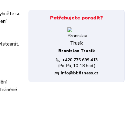
Vyhněte se
Potřebujete poradit?
ení
ylstearát,
Bronislav Trusík
+420 775 699 413
(Po-Pá, 10-18 hod.)
info@bbfitness.cz
dění
chráněné