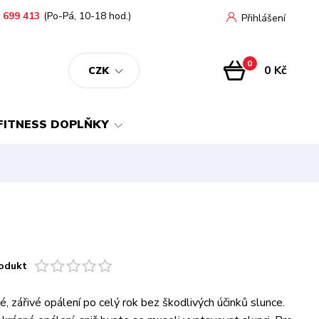
 699 413
(Po-Pá, 10-18 hod.)
Přihlášení
0
0 Kč
CZK
FITNESS DOPLŇKY
odukt
né, zářivé opálení po celý rok bez škodlivých účinků slunce.