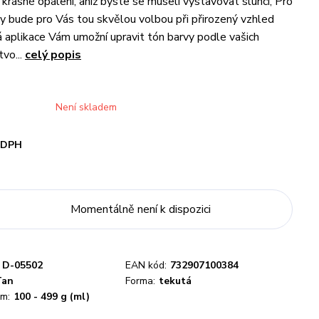
krásné opálení, aniž byste se museli vystavovat slunci, Pro
 bude pro Vás tou skvělou volbou při přirozený vzhled
á aplikace Vám umožní upravit tón barvy podle vašich
tvo...
celý popis
Není skladem
i DPH
Momentálně není k dispozici
D-05502
EAN kód:
732907100384
Tan
Forma:
tekutá
m:
100 - 499 g (ml)