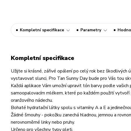
Kompletní specifikace
Parametry
Hodno
Kompletní specifikace
Užijte si krásné, zářivé opálení po celý rok bez škodlivých
vystavovat slunci, Pro Tan Sunny Day bude pro Vás tou skv
Každá aplikace Vám umožní upravit tón barvy podle vašich 
samoopalovacím mlékem, které po každém použití vytvoří p
oranžového nádechu.
Bohaté hydratační látky spolu s vitamíny A a E a jedinečno
Žádné šmouhy - pokožku zanechá hladnou, jemnou a rovnomě
nerovnoměrné linky nebo pruhy.
Určeno pro všechny typy pleti.