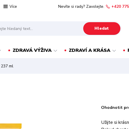
Nevíte si rady? Zavolejte.
+420 775
Více
Hledat
ZDRAVÁ VÝŽIVA
ZDRAVÍ A KRÁSA
 237 ml
Ohodnotit pr
Užijte si krás