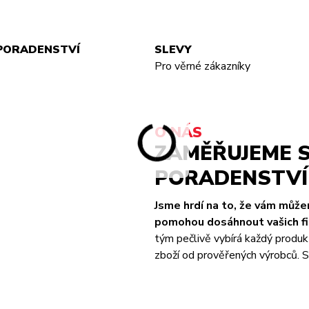
PORADENSTVÍ
SLEVY
Pro věrné zákazníky
O NÁS
ZAMĚŘUJEME S
PORADENSTVÍ 
Jsme hrdí na to, že vám můž
pomohou dosáhnout vašich fit
tým pečlivě vybírá každý produk
zboží od prověřených výrobců. S 