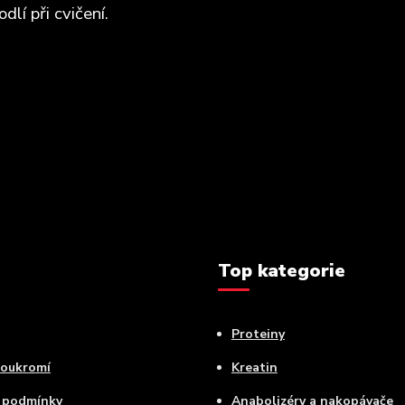
lí při cvičení.
Top kategorie
Proteiny
soukromí
Kreatin
 podmínky
Anabolizéry a nakopávače