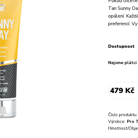
Pokud chcete 
Tan Sunny Day
opálení. Každ
preferencí. Vy
Dostupnost
Nejsme plátc
479 Kč
Číslo produktu:
Výrobce:
Pro 
Hmotnost/Obje