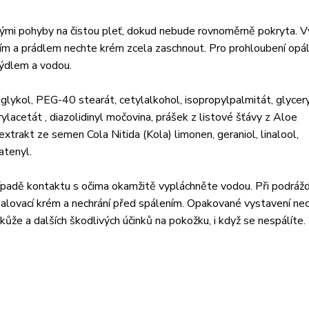
ivými pohyby na čistou pleť, dokud nebude rovnoměrně pokryta. 
ím a prádlem nechte krém zcela zaschnout. Pro prohloubení opál
mýdlem a vodou.
nglykol, PEG-40 stearát, cetylalkohol, isopropylpalmitát, glycer
lacetát , diazolidinyl močovina, prášek z listové šťávy z Aloe
 extrakt ze semen Cola Nitida (Kola) limonen, geraniol, linalool,
atenyl.
řípadě kontaktu s očima okamžitě vypláchněte vodou. Při podráž
alovací krém a nechrání před spálením. Opakované vystavení ne
 kůže a dalších škodlivých účinků na pokožku, i když se nespálíte.