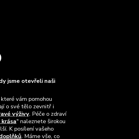
O
y jsme otevřeli naši
, které vám pomohou
jí o své tělo zevnitř i
ravé výživy
. Péče o zdraví
 krása
" naleznete širokou
lší. K posílení vašeho
 doplňků
. Máme vše, co