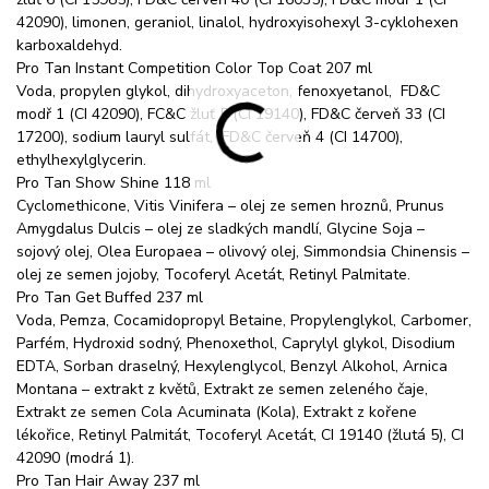
42090), limonen, geraniol, linalol, hydroxyisohexyl 3-cyklohexen
karboxaldehyd.
Pro Tan Instant Competition Color Top Coat 207 ml
Voda, propylen glykol, dihydroxyaceton, fenoxyetanol, FD&C
modř 1 (CI 42090), FC&C žluť 5 (CI 19140), FD&C červeň 33 (CI
17200), sodium lauryl sulfát, FD&C červeň 4 (CI 14700),
ethylhexylglycerin.
Pro Tan Show Shine 118 ml
Cyclomethicone, Vitis Vinifera – olej ze semen hroznů, Prunus
Amygdalus Dulcis – olej ze sladkých mandlí, Glycine Soja –
sojový olej, Olea Europaea – olivový olej, Simmondsia Chinensis –
olej ze semen jojoby, Tocoferyl Acetát, Retinyl Palmitate.
Pro Tan Get Buffed 237 ml
Voda, Pemza, Cocamidopropyl Betaine, Propylenglykol, Carbomer,
Parfém, Hydroxid sodný, Phenoxethol, Caprylyl glykol, Disodium
EDTA, Sorban draselný, Hexylenglycol, Benzyl Alkohol, Arnica
Montana – extrakt z květů, Extrakt ze semen zeleného čaje,
Extrakt ze semen Cola Acuminata (Kola), Extrakt z kořene
lékořice, Retinyl Palmitát, Tocoferyl Acetát, CI 19140 (žlutá 5), CI
42090 (modrá 1).
Pro Tan Hair Away 237 ml