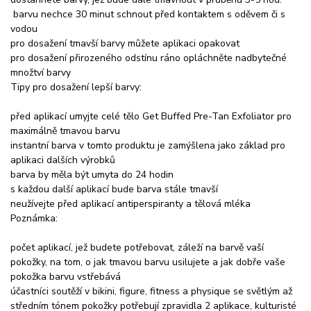
barvu nechce 30 minut schnout před kontaktem s oděvem či s
vodou
pro dosažení tmavší barvy můžete aplikaci opakovat
pro dosažení přirozeného odstínu ráno opláchněte nadbytečné
množtví barvy
Tipy pro dosažení lepší barvy:
před aplikací umyjte celé tělo Get Buffed Pre-Tan Exfoliator pro
maximálně tmavou barvu
instantní barva v tomto produktu je zamýšlena jako základ pro
aplikaci dalších výrobků
barva by měla být umyta do 24 hodin
s každou další aplikací bude barva stále tmavší
neužívejte před aplikací antiperspiranty a tělová mléka
Poznámka:
počet aplikací, jež budete potřebovat, záleží na barvě vaší
pokožky, na tom, o jak tmavou barvu usilujete a jak dobře vaše
pokožka barvu vstřebává
účastníci soutěží v bikini, figure, fitness a physique se světlým až
středním tónem pokožky potřebují zpravidla 2 aplikace, kulturisté