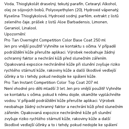
Voda, Thioglykolát draselný, tekutý parafín, Cetearyl Alkohol,
olej ze sójových bobů, Polyoxyethylen (20), Hydroxid vápenatý,
Kyselina Thioglykolová, Hydroxid sodný, parfém, extrakt z listů
zeleného čaje, prášek z listů Aloe Barbadensis, Limonen,
Geraniol, Linalool.
Upozornění:
Pro Tan Overnight Competition Color Base Coat 250 ml
Jen pro vnější použití! Vyhněte se kontaktu s očima. V případě
podráždění kůže přerušte aplikaci. Výrobek neobahuje žádný
ochranný faktor a nechrání kůži před slunečním zářením.
Opakovaná expozice nechráněné kůže při slunění zvyšuje riziko
rychlého stárnutí kůže, rakoviny kůže a další škodlivé vedlejší
účinky a to i tehdy, pokud nedojde ke spálení kůže.
Pro Tan Instant Competition Color Top Coat 207 ml
Není vhodné pro děti mladší 3 let. Jen pro vnější použití! Vyhněte
se kontaktu s očima, pokud k němu dojde, okamžite vypláchněte
vodou. V případě podráždění kůže přerušte aplikaci. Výrobek
neobahuje žádný ochranný faktor a nechrání kůži před slunečním
zářením. Opakovaná expozice nechráněné kůže při slunění
zvyšuje riziko rychlého stárnutí kůže, rakoviny kůže a další
škodlivé vedlejší účinky a to i tehdy, pokud nedojde ke spálení