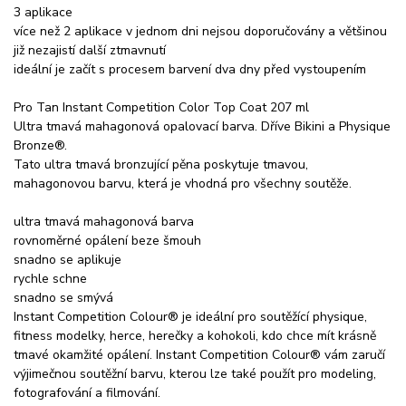
3 aplikace
více než 2 aplikace v jednom dni nejsou doporučovány a většinou
již nezajistí další ztmavnutí
ideální je začít s procesem barvení dva dny před vystoupením
Pro Tan Instant Competition Color Top Coat 207 ml
Ultra tmavá mahagonová opalovací barva. Dříve Bikini a Physique
Bronze®.
Tato ultra tmavá bronzující pěna poskytuje tmavou,
mahagonovou barvu, která je vhodná pro všechny soutěže.
ultra tmavá mahagonová barva
rovnoměrné opálení beze šmouh
snadno se aplikuje
rychle schne
snadno se smývá
Instant Competition Colour® je ideální pro soutěžící physique,
fitness modelky, herce, herečky a kohokoli, kdo chce mít krásně
tmavé okamžité opálení. Instant Competition Colour® vám zaručí
výjimečnou soutěžní barvu, kterou lze také použít pro modeling,
fotografování a filmování.