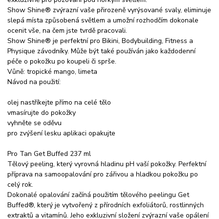
Show Shine® zvýrazní vaše přirozeně vyrýsované svaly, eliminuje
slepá místa způsobená světlem a umožní rozhodčím dokonale
ocenit vše, na čem jste tvrdě pracovali.
Show Shine® je perfektní pro Bikini, Bodybuilding, Fitness a
Physique závodníky. Může být také používán jako každodenní
péče o pokožku po koupeli či sprše.
Vůně: tropické mango, limeta
Návod na použití:
olej nastříkejte přímo na celé tělo
vmasírujte do pokožky
vyhněte se oděvu
pro zvýšení lesku aplikaci opakujte
Pro Tan Get Buffed 237 ml
Tělový peeling, který vyrovná hladinu pH vaší pokožky. Perfektní
příprava na samoopalování pro zářivou a hladkou pokožku po
celý rok.
Dokonalé opalování začíná použitím tělového peelingu Get
Buffed®, který je vytvořený z přírodních exfoliátorů, rostlinných
extraktů a vitamínů. Jeho exkluzivní složení zvýrazní vaše opálení