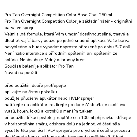
Pro Tan Overnight Competition Color Base Coat 250 ml
Pro Tan Overnight Competition Color je základní nátěr - originální
barva ve spreji.
Velmi silná formule, která Vám umožní dosáhnout silné, tmavé a
dlouhotrvající barvy pouze po jedné snadné aplikaci. Vaše barva
nevybledne a bude vypadat naprosto přirozeně po dobu 5-7 dnů.
Není riziko interakce s přírodním opálením ani opálením ze
solária. Neobsahuje žádný ochranný krém.
Součástí balení je aplikátor Pro Tan.
Návod na použití:
před použitím dobře protřepejte
aplikujte na čistou pokožku
použijte přiložený aplikátor nebo HVLP sprejer
natříkejte na aplikátor, roztírejte po dané části těla, v okolí linie
vlasů, kolen, loktů a kotníků s menším tlakem
při použítí stříkací pistole ji naplňte cca 100 ml přípravku, stříkejte
v horizontálním směru, odshora dolů na jednotlivé části těla
vysušte tělo poméci HVLP sprejeru pro urychlení celého procesu
dostáhnete barvy, jež bude dále tmavnout v průběhu 3-5 hod.