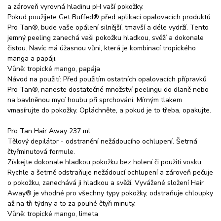
a zároveň vyrovná hladinu pH vaší pokožky.
Pokud použijete Get Buffed® před aplikací opalovacích produktů
Pro Tan®, bude vaše opálení silnější, tmavší a déle vydrží. Tento
jemný peeling zanechá vaši pokožku hladkou, svěží a dokonale
čistou. Navíc má úžasnou vůni, která je kombinací tropického
manga a papáji.
Vůně: tropické mango, papája
Návod na použití: Před použitím ostatních opalovacích přípravků
Pro Tan®, naneste dostatečné množství peelingu do dlaně nebo
na bavlněnou mycí houbu při sprchování. Mírným tlakem
vmasírujte do pokožky. Opláchněte, a pokud je to třeba, opakujte.
Pro Tan Hair Away 237 ml
Tělový depilátor - odstranění nežádoucího ochlupení. Šetrná
čtyřminutová formule.
Získejte dokonale hladkou pokožku bez holení či použití vosku.
Rychle a šetrně odstraňuje nežádoucí ochlupení a zároveň pečuje
o pokožku, zanechává ji hladkou a svěží. Vyvážené složení Hair
Away® je vhodné pro všechny typy pokožky, odstraňuje chloupky
až na tři týdny a to za pouhé čtyři minuty.
Vůně: tropické mango, limeta