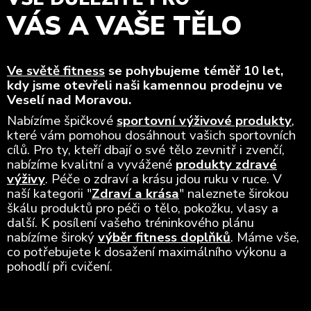
VÁS A VAŠE TĚLO
Ve světě fitness
se pohybujeme téměř 10 let,
kdy jsme otevřeli naši kamennou prodejnu ve
Veselí nad Moravou.
Nabízíme špičkové
sportovní výživové produkty
,
které vám pomohou dosáhnout vašich sportovních
cílů. Pro ty, kteří dbají o své tělo zevnitř i zvenčí,
nabízíme kvalitní a vyvážené
produkty zdravé
výživy
. Péče o zdraví a krásu jdou ruku v ruce. V
naší kategorii "
Zdraví a krása
" naleznete širokou
škálu produktů pro péči o tělo, pokožku, vlasy a
další. K posílení vašeho tréninkového plánu
nabízíme široký
výběr fitness doplňků
. Máme vše,
co potřebujete k dosažení maximálního výkonu a
pohodlí při cvičení.