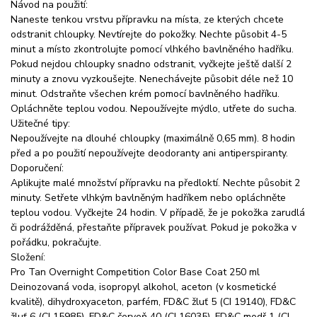
Návod na použití:
Naneste tenkou vrstvu přípravku na místa, ze kterých chcete
odstranit chloupky. Nevtírejte do pokožky. Nechte působit 4-5
minut a místo zkontrolujte pomocí vlhkého bavlněného hadříku.
Pokud nejdou chloupky snadno odstranit, vyčkejte ještě další 2
minuty a znovu vyzkoušejte. Nenechávejte působit déle než 10
minut. Odstraňte všechen krém pomocí bavlněného hadříku.
Opláchněte teplou vodou. Nepoužívejte mýdlo, utřete do sucha.
Užitečné tipy:
Nepoužívejte na dlouhé chloupky (maximálně 0,65 mm). 8 hodin
před a po použití nepoužívejte deodoranty ani antiperspiranty.
Doporučení:
Aplikujte malé množství přípravku na předloktí. Nechte působit 2
minuty. Setřete vlhkým bavlněným hadříkem nebo opláchněte
teplou vodou. Vyčkejte 24 hodin. V případě, že je pokožka zarudlá
či podrážděná, přestaňte přípravek používat. Pokud je pokožka v
pořádku, pokračujte.
Složení:
Pro Tan Overnight Competition Color Base Coat 250 ml
Deinozovaná voda, isopropyl alkohol, aceton (v kosmetické
kvalitě), dihydroxyaceton, parfém, FD&C žluť 5 (CI 19140), FD&C
žluť 6 (CI 15985), FD&C červeň 40 (CI 16035), FD&C modř 1 (CI