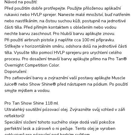
Návod na použití:
Před použitím dobře protřepejte. Použijte přiloženou aplikační
rukavici nebo HVLP sprejer. Naneste malé množství, buď natřením
nebo nastříkáním, na čistou suchou kůži, postupně na jednotlivé
části těla. Před přímým kontaktem s oblečením nebo vodou
nechte barvu zaschnout. Pro hlubší barvu aplikujte znovu.
Při použití airbrush pistole ji naplňte cca 100 ml přípravku.
Stříkejte v horizontálním směru, odshora dolů na jednotlivé části
těla. Vysušte tělo pomocí HVLP sprejeru pro urychlení celého
procesu. Pro dosažení tmavší barvy aplikujte přímo na Pro Tan®
Overnight Competition Color.
Doporučení:
Pro zafixování barvy a zvýraznění vaší postavy aplikujte Muscle
Juice® nebo Show Shine® před nástupem na pódium. Po použití
smyjte mýdlem a vodou.
Pro Tan Show Shine 118 ml
Ultralehký soutěžní pózovací olej. Zvýrazněte svůj vzhled v záři
reflektorů!
Speciální složení tohoto suchého oleje dodá vaší pokožce
perfektní lesk a zároveň o ni pečuje. Tento olej je vyroben
exkluzivně pro pózování pod horkým světlem.