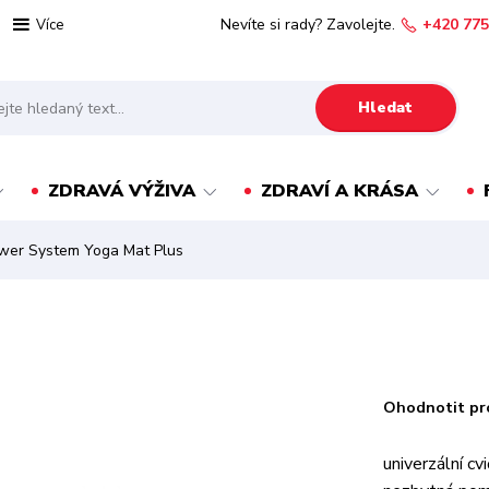
Nevíte si rady? Zavolejte.
+420 775
Více
Hledat
ZDRAVÁ VÝŽIVA
ZDRAVÍ A KRÁSA
er System Yoga Mat Plus
Ohodnotit pr
univerzální c