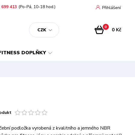
 699 413
(Po-Pá, 10-18 hod.)
Přihlášení
0
0 Kč
CZK
FITNESS DOPLŇKY
odukt
vičební podložka vyrobená z kvalitního a jemného NBR