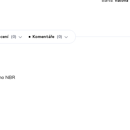
Barva:
fialová
cení
0
Komentáře
0
ného NBR