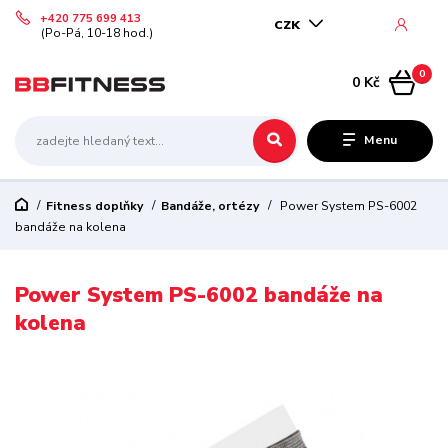
+420 775 699 413
CZK
(Po-Pá, 10-18 hod.)
0
0 Kč
Menu
Fitness doplňky
Bandáže, ortézy
Power System PS-6002
bandáže na kolena
Power System PS-6002 bandáže na
kolena