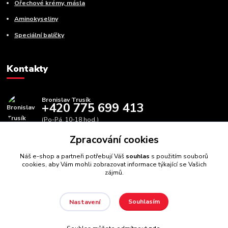
Ořechové krémy, másla
Aminokyseliny
Speciální balíčky
Kontakty
Bronislav Trusík
+420 775 699 413
(Po-Pá, 10-18 hod.)
Zpracování cookies
info@bbfitness.cz
Náš e-shop a partneři potřebují Váš
souhlas
s použitím souborů
cookies, aby Vám mohli zobrazovat informace týkající se Vašich
zájmů.
Souhlasím
Nastavení
BBfintess.cz -
Fitness doplňky a zdravá výživa
//
Webdesign
:
Poradnyweb.cz // Všechna práva vyhrazena