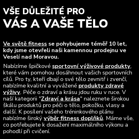
VŠE DŮLEŽITÉ PRO
VÁS A VAŠE TĚLO
Ve světě fitness
se pohybujeme téměř 10 let,
kdy jsme otevřeli naši kamennou prodejnu ve
Veselí nad Moravou.
Nabízíme špičkové
sportovní výživové produkty
,
které vám pomohou dosáhnout vašich sportovních
cílů. Pro ty, kteří dbají o své tělo zevnitř i zvenčí,
nabízíme kvalitní a vyvážené
produkty zdravé
výživy
. Péče o zdraví a krásu jdou ruku v ruce. V
naší kategorii "
Zdraví a krása
" naleznete širokou
škálu produktů pro péči o tělo, pokožku, vlasy a
další. K posílení vašeho tréninkového plánu
nabízíme široký
výběr fitness doplňků
. Máme vše,
co potřebujete k dosažení maximálního výkonu a
pohodlí při cvičení.