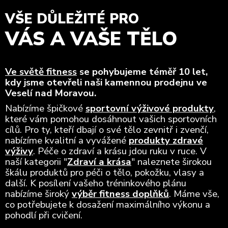
VŠE DŮLEŽITÉ PRO
VÁS A VAŠE TĚLO
Ve světě fitness
se pohybujeme téměř 10 let,
kdy jsme otevřeli naši kamennou prodejnu ve
Veselí nad Moravou.
Nabízíme špičkové
sportovní výživové produkty
,
které vám pomohou dosáhnout vašich sportovních
cílů. Pro ty, kteří dbají o své tělo zevnitř i zvenčí,
nabízíme kvalitní a vyvážené
produkty zdravé
výživy
. Péče o zdraví a krásu jdou ruku v ruce. V
naší kategorii "
Zdraví a krása
" naleznete širokou
škálu produktů pro péči o tělo, pokožku, vlasy a
další. K posílení vašeho tréninkového plánu
nabízíme široký
výběr fitness doplňků
. Máme vše,
co potřebujete k dosažení maximálního výkonu a
pohodlí při cvičení.