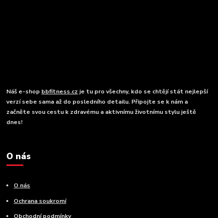
Náš e-shop
bbfitness.cz
je tu pro všechny, kdo se chtějí stát nejlepší
verzí sebe sama až do posledního detailu. Připojte se k nám a
začněte svou cestu k zdravému a aktivnímu životnímu stylu ještě
dnes!
O nás
O nás
Ochrana soukromí
Obchodní podmínky