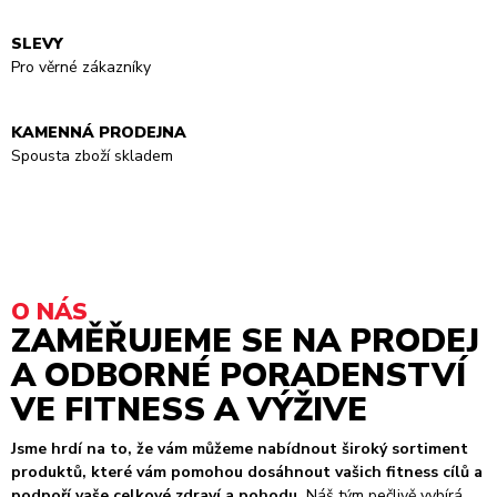
SLEVY
Pro věrné zákazníky
KAMENNÁ PRODEJNA
Spousta zboží skladem
O NÁS
ZAMĚŘUJEME SE NA PRODEJ
A ODBORNÉ PORADENSTVÍ
VE FITNESS A VÝŽIVE
Jsme hrdí na to, že vám můžeme nabídnout široký sortiment
produktů, které vám pomohou dosáhnout vašich fitness cílů a
podpoří vaše celkové zdraví a pohodu.
Náš tým pečlivě vybírá