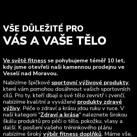
VŠE DŮLEŽITÉ PRO
VÁS A VAŠE TĚLO
Ve světě fitness
se pohybujeme téměř 10 let,
kdy jsme otevřeli naši kamennou prodejnu ve
Veselí nad Moravou.
Nabízíme špičkové
sportovní výživové produkty
,
které vám pomohou dosáhnout vašich sportovních
cílů. Pro ty, kteří dbají o své tělo zevnitř i zvenčí,
nabízíme kvalitní a vyvážené
produkty zdravé
výživy
. Péče o zdraví a krásu jdou ruku v ruce. V
naší kategorii "
Zdraví a krása
" naleznete širokou
škálu produktů pro péči o tělo, pokožku, vlasy a
další. K posílení vašeho tréninkového plánu
nabízíme široký
výběr fitness doplňků
. Máme vše,