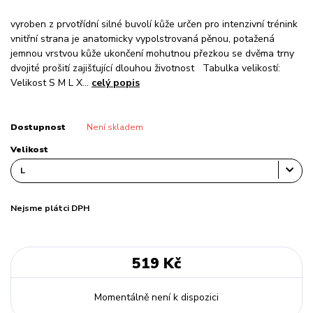
vyroben z prvotřídní silné buvolí kůže určen pro intenzivní trénink
vnitřní strana je anatomicky vypolstrovaná pěnou, potažená
jemnou vrstvou kůže ukončení mohutnou přezkou se dvěma trny
dvojité prošití zajišťující dlouhou životnost Tabulka velikostí:
Velikost S M L X...
celý popis
Dostupnost
Není skladem
Velikost
Nejsme plátci DPH
519 Kč
Momentálně není k dispozici