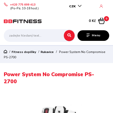
+420 775 699 413
CZK
(Po-Pá, 10-18 hod.)
0
0 Kč
Menu
Fitness doplňky
Rukavice
Power System No Compromise
PS-2700
Power System No Compromise PS-
2700