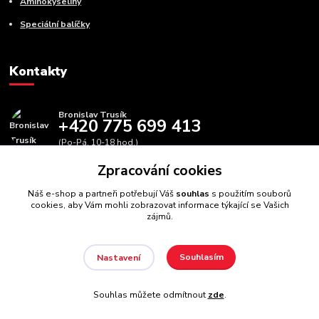
Aminokyseliny
Speciální balíčky
Kontakty
Bronislav Trusík
+420 775 699 413
(Po-Pá, 10-18 hod.)
Zpracování cookies
info@bbfitness.cz
Náš e-shop a partneři potřebují Váš
souhlas
s použitím souborů
cookies, aby Vám mohli zobrazovat informace týkající se Vašich
zájmů.
Souhlasím
Nastavení
BBfintess.cz -
Fitness doplňky a zdravá výživa
//
Webdesign
:
Poradnyweb.cz // Všechna práva vyhrazena
Souhlas můžete odmítnout
zde
.
Vytvořeno na
Eshop-rychle.cz