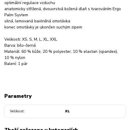
optimální regulace vzduchu
anatomicky střižená, dvouvrstvá kožená dlaň s tvarováním Ergo
Palm System
silná, lemovaná bavlněná omotávka
konec omotávky je ukončen suchým zipem
Velikosti: XS, S, M, L, XL, XXL
Barva: bílo-černá
Materiál: 60 % kůže, 20 % polyester, 10 % elastan (spandex),
10 % nylon
Balení: 1 pár
Parametry
Velikost
XL
Zboží zařazeno v kategoriích