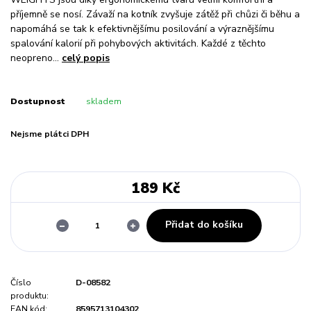
příjemně se nosí. Závaží na kotník zvyšuje zátěž při chůzi či běhu a
napomáhá se tak k efektivnějšímu posilování a výraznějšímu
spalování kalorií při pohybových aktivitách. Každé z těchto
neopreno...
celý popis
Dostupnost
skladem
Nejsme plátci DPH
189 Kč
Přidat do košíku
Číslo
D-08582
produktu:
EAN kód:
8595713104302