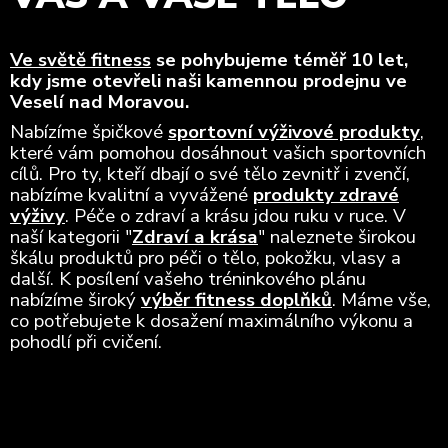
Ve světě fitness
se pohybujeme téměř 10 let,
kdy jsme otevřeli naši kamennou prodejnu ve
Veselí nad Moravou.
Nabízíme špičkové
sportovní výživové produkty
,
které vám pomohou dosáhnout vašich sportovních
cílů. Pro ty, kteří dbají o své tělo zevnitř i zvenčí,
nabízíme kvalitní a vyvážené
produkty zdravé
výživy
. Péče o zdraví a krásu jdou ruku v ruce. V
naší kategorii "
Zdraví a krása
" naleznete širokou
škálu produktů pro péči o tělo, pokožku, vlasy a
další. K posílení vašeho tréninkového plánu
nabízíme široký
výběr fitness doplňků
. Máme vše,
co potřebujete k dosažení maximálního výkonu a
pohodlí při cvičení.