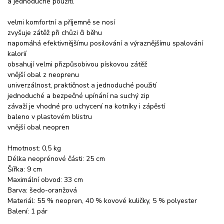
a jednoduché použití.
velmi komfortní a příjemně se nosí
zvyšuje zátěž při chůzi či běhu
napomáhá efektivnějšímu posilování a výraznějšímu spalování
kalorií
obsahují velmi přizpůsobivou pískovou zátěž
vnější obal z neoprenu
univerzálnost, praktičnost a jednoduché použití
jednoduché a bezpečné upínání na suchý zip
závaží je vhodné pro uchycení na kotníky i zápěstí
baleno v plastovém blistru
vnější obal neopren
Hmotnost: 0,5 kg
Délka neoprénové části: 25 cm
Šířka: 9 cm
Maximální obvod: 33 cm
Barva: šedo-oranžová
Materiál: 55 % neopren, 40 % kovové kuličky, 5 % polyester
Balení: 1 pár