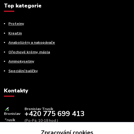
Top kategorie
Proteiny
Kreatin
Anabolizéry a nakopávače
Ořechové krémy, másla
Aminokyseliny
Speciální balíčky
Kontakty
Bronislav Trusík
+420 775 699 413
(Po-Pá, 10-18 hod.)
Zpracování cookies
info@bbfitness.cz