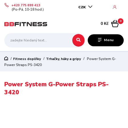
+420 775 699 413
CZK
(Po-Pá, 10-18 hod.)
0
0 Kč
Menu
Fitness doplňky
Trhačky, háky a gripy
Power System G-
Power Straps PS-3420
Power System G-Power Straps PS-
3420