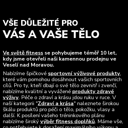
VŠE DŮLEŽITÉ PRO
VÁS A VAŠE TĚLO
Ve světě fitness
se pohybujeme téměř 10 let,
kdy jsme otevřeli naši kamennou prodejnu ve
Veselí nad Moravou.
Nabízíme špičkové
sportovní výživové produkty
,
které vám pomohou dosáhnout vašich sportovních
cílů. Pro ty, kteří dbají o své tělo zevnitř i zvenčí,
nabízíme kvalitní a vyvážené
produkty zdravé
výživy
. Péče o zdraví a krásu jdou ruku v ruce. V
naší kategorii "
Zdraví a krása
" naleznete širokou
škálu produktů pro péči o tělo, pokožku, vlasy a
další. K posílení vašeho tréninkového plánu
nabízíme široký
výběr fitness doplňků
. Máme vše,
co potřebujete k dosažení maximálního výkonu a