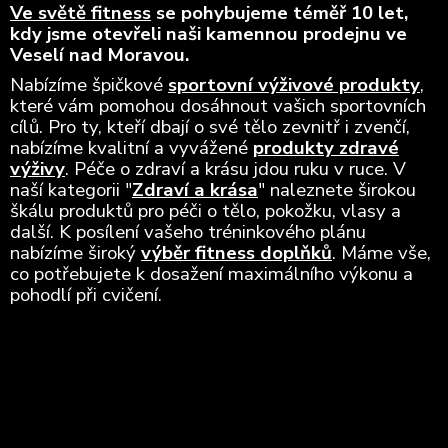
Ve světě fitness
se pohybujeme téměř 10 let,
kdy jsme otevřeli naši kamennou prodejnu ve
Veselí nad Moravou.
Nabízíme špičkové
sportovní výživové produkty
,
které vám pomohou dosáhnout vašich sportovních
cílů. Pro ty, kteří dbají o své tělo zevnitř i zvenčí,
nabízíme kvalitní a vyvážené
produkty zdravé
výživy
. Péče o zdraví a krásu jdou ruku v ruce. V
naší kategorii "
Zdraví a krása
" naleznete širokou
škálu produktů pro péči o tělo, pokožku, vlasy a
další. K posílení vašeho tréninkového plánu
nabízíme široký
výběr fitness doplňků
. Máme vše,
co potřebujete k dosažení maximálního výkonu a
pohodlí při cvičení.