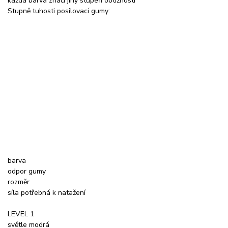
každá barva značí jiný stupeň obtížnosti
Stupně tuhosti posilovací gumy:
barva
odpor gumy
rozměr
síla potřebná k natažení
LEVEL 1
světle modrá