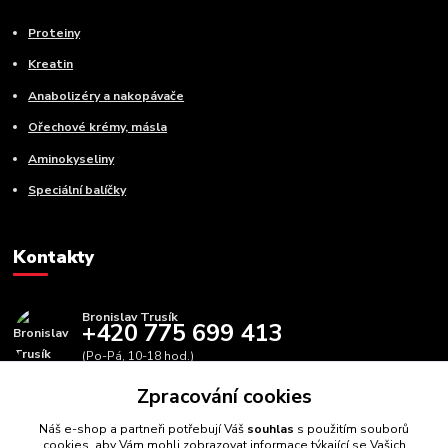
Proteiny
Kreatin
Anabolizéry a nakopávače
Ořechové krémy, másla
Aminokyseliny
Speciální balíčky
Kontakty
Bronislav Trusík
+420 775 699 413
(Po-Pá, 10-18 hod.)
Zpracování cookies
info@bbfitness.cz
Náš e-shop a partneři potřebují Váš
souhlas
s použitím souborů
cookies, aby Vám mohli zobrazovat informace týkající se Vašich