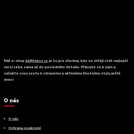
Náš e-shop
bbfitness.cz
je tu pro všechny, kdo se chtějí stát nejlepší
verzí sebe sama až do posledního detailu. Připojte se k nám a
začněte svou cestu k zdravému a aktivnímu životnímu stylu ještě
dnes!
O nás
O nás
Ochrana soukromí