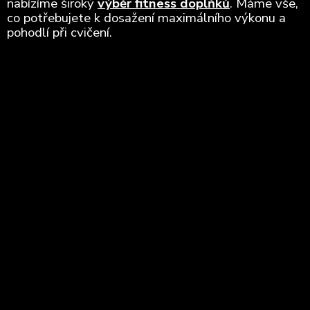
nabízíme široký
výběr fitness doplňků
. Máme vše,
co potřebujete k dosažení maximálního výkonu a
pohodlí při cvičení.