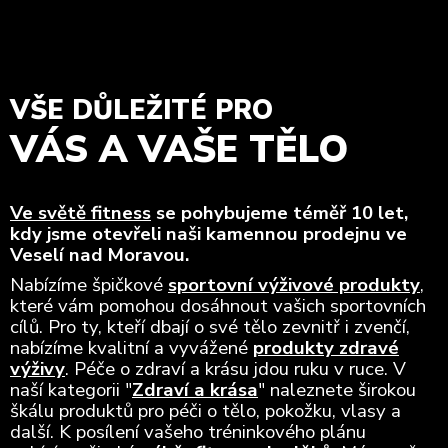
VŠE DŮLEŽITÉ PRO
VÁS A VAŠE TĚLO
Ve světě fitness
se pohybujeme téměř 10 let,
kdy jsme otevřeli naši kamennou prodejnu ve
Veselí nad Moravou.
Nabízíme špičkové
sportovní výživové produkty
,
které vám pomohou dosáhnout vašich sportovních
cílů. Pro ty, kteří dbají o své tělo zevnitř i zvenčí,
nabízíme kvalitní a vyvážené
produkty zdravé
výživy
. Péče o zdraví a krásu jdou ruku v ruce. V
naší kategorii "
Zdraví a krása
" naleznete širokou
škálu produktů pro péči o tělo, pokožku, vlasy a
další. K posílení vašeho tréninkového plánu