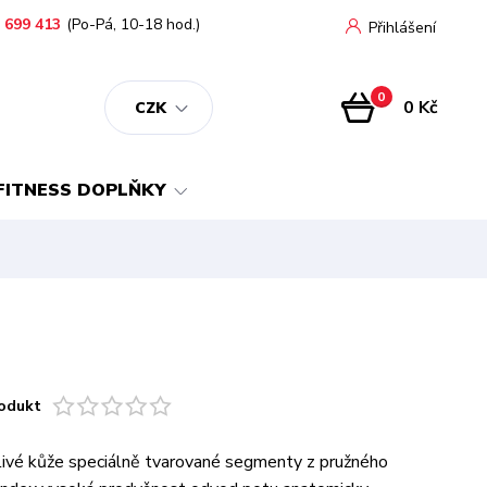
 699 413
(Po-Pá, 10-18 hod.)
Přihlášení
0
0 Kč
CZK
FITNESS DOPLŇKY
odukt
livé kůže speciálně tvarované segmenty z pružného