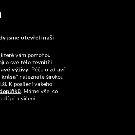
O
y jsme otevřeli naši
, které vám pomohou
jí o své tělo zevnitř i
ravé výživy
. Péče o zdraví
 krása
" naleznete širokou
lší. K posílení vašeho
 doplňků
. Máme vše, co
lí při cvičení.