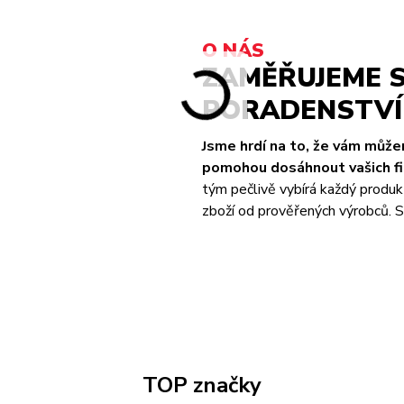
O NÁS
ZAMĚŘUJEME S
PORADENSTVÍ 
Jsme hrdí na to, že vám můž
pomohou dosáhnout vašich fit
tým pečlivě vybírá každý produk
zboží od prověřených výrobců. S 
TOP značky