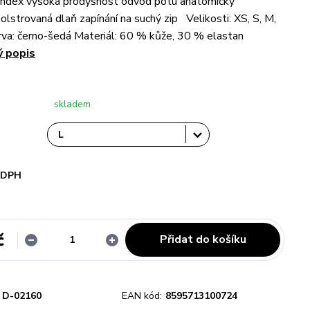
andex vysoká prodyšnost odvod potu anatomicky
olstrovaná dlaň zapínání na suchý zip Velikosti: XS, S, M,
rva: černo-šedá Materiál: 60 % kůže, 30 % elastan
ý popis
skladem
i DPH
č
Přidat do košíku
D-02160
EAN kód:
8595713100724