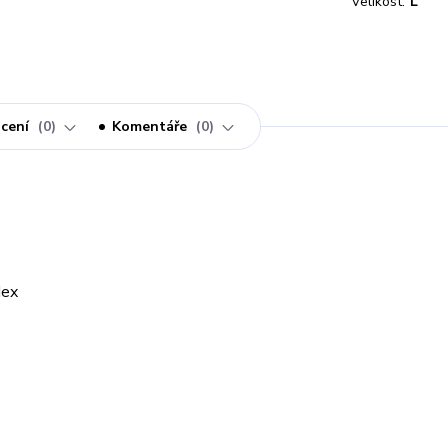
Velikost:
L
cení
0
Komentáře
0
dex