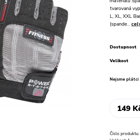
materiálu Sp
tvarovaná vyp
L, XL, XXL Ba
(spande...
cel
Dostupnost
Velikost
Nejsme plátc
149 K
Číslo produktu: