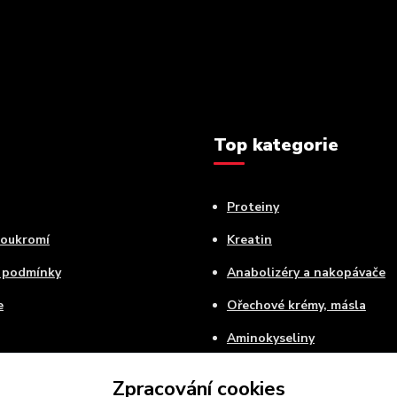
Top kategorie
Proteiny
soukromí
Kreatin
 podmínky
Anabolizéry a nakopávače
e
Ořechové krémy, másla
Aminokyseliny
 platba
Speciální balíčky
Zpracování cookies