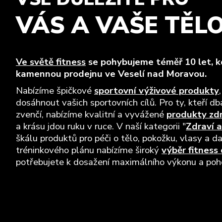
VÁS A VAŠE TĚL
Ve světě fitness
se pohybujeme téměř 10 let, kd
kamennou prodejnu ve Veselí nad Moravou.
Nabízíme špičkové
sportovní výživové produkty
dosáhnout vašich sportovních cílů. Pro ty, kteří dba
zvenčí, nabízíme kvalitní a vyvážené
produkty zd
a krásu jdou ruku v ruce. V naší kategorii "
Zdraví a
škálu produktů pro péči o tělo, pokožku, vlasy a da
tréninkového plánu nabízíme široký
výběr fitness
potřebujete k dosažení maximálního výkonu a pohod