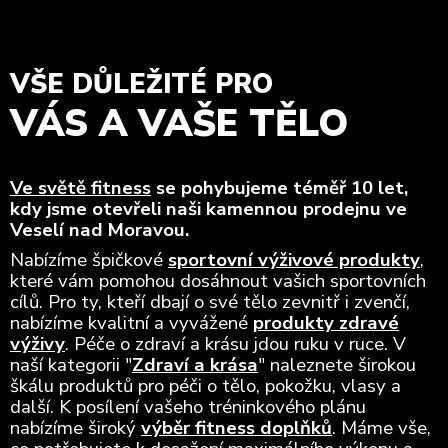
VŠE DŮLEŽITÉ PRO
VÁS A VAŠE TĚLO
Ve světě fitness
se pohybujeme téměř 10 let,
kdy jsme otevřeli naši kamennou prodejnu ve
Veselí nad Moravou.
Nabízíme špičkové
sportovní výživové produkty
,
které vám pomohou dosáhnout vašich sportovních
cílů. Pro ty, kteří dbají o své tělo zevnitř i zvenčí,
nabízíme kvalitní a vyvážené
produkty zdravé
výživy
. Péče o zdraví a krásu jdou ruku v ruce. V
naší kategorii "
Zdraví a krása
" naleznete širokou
škálu produktů pro péči o tělo, pokožku, vlasy a
další. K posílení vašeho tréninkového plánu
nabízíme široký
výběr fitness doplňků
. Máme vše,