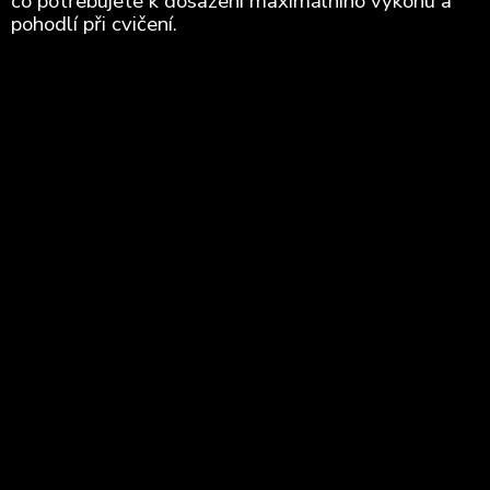
co potřebujete k dosažení maximálního výkonu a
pohodlí při cvičení.