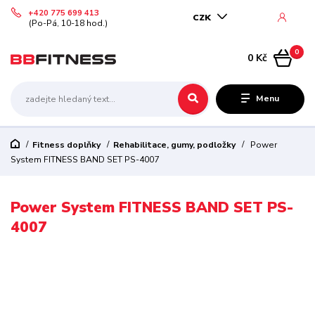
+420 775 699 413
CZK
(Po-Pá, 10-18 hod.)
0
0 Kč
Menu
Fitness doplňky
Rehabilitace, gumy, podložky
Power
System FITNESS BAND SET PS-4007
Power System FITNESS BAND SET PS-
4007