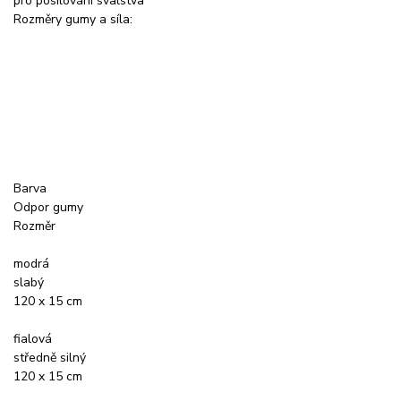
pro posilování svalstva
Rozměry gumy a síla:
Barva
Odpor gumy
Rozměr
modrá
slabý
120 x 15 cm
fialová
středně silný
120 x 15 cm