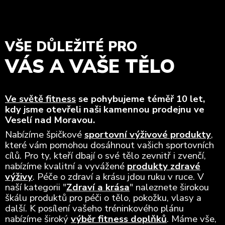
VŠE DŮLEŽITÉ PRO
VÁS A VAŠE TĚLO
Ve světě fitness
se pohybujeme téměř 10 let,
kdy jsme otevřeli naši kamennou prodejnu ve
Veselí nad Moravou.
Nabízíme špičkové
sportovní výživové produkty
,
které vám pomohou dosáhnout vašich sportovních
cílů. Pro ty, kteří dbají o své tělo zevnitř i zvenčí,
nabízíme kvalitní a vyvážené
produkty zdravé
výživy
. Péče o zdraví a krásu jdou ruku v ruce. V
naší kategorii "
Zdraví a krása
" naleznete širokou
škálu produktů pro péči o tělo, pokožku, vlasy a
další. K posílení vašeho tréninkového plánu
nabízíme široký
výběr fitness doplňků
. Máme vše,