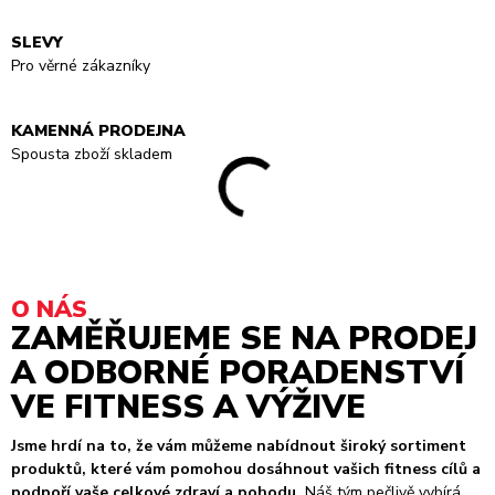
SLEVY
Pro věrné zákazníky
KAMENNÁ PRODEJNA
Spousta zboží skladem
O NÁS
ZAMĚŘUJEME SE NA PRODEJ
A ODBORNÉ PORADENSTVÍ
VE FITNESS A VÝŽIVE
Jsme hrdí na to, že vám můžeme nabídnout široký sortiment
produktů, které vám pomohou dosáhnout vašich fitness cílů a
podpoří vaše celkové zdraví a pohodu.
Náš tým pečlivě vybírá