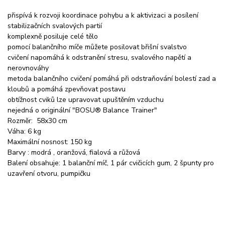
přispívá k rozvoji koordinace pohybu a k aktivizaci a posílení
stabilizačních svalových partií
komplexně posiluje celé tělo
pomocí balančního míče můžete posilovat břišní svalstvo
cvičení napomáhá k odstranění stresu, svalového napětí a
nerovnováhy
metoda balančního cvičení pomáhá při odstraňování bolestí zad a
kloubů a pomáhá zpevňovat postavu
obtížnost cviků lze upravovat upuštěním vzduchu
nejedná o originální "BOSU® Balance Trainer"
Rozměr: 58x30 cm
Váha: 6 kg
Maximální nosnost: 150 kg
Barvy : modrá , oranžová, fialová a růžová
Balení obsahuje: 1 balanční míč, 1 pár cvičicích gum, 2 špunty pro
uzavření otvoru, pumpičku