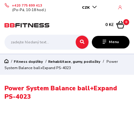
+420 775 699 413
CZK
(Po-Pá, 10-18 hod.)
0
0 Kč
Menu
Fitness doplňky
Rehabilitace, gumy, podložky
Power
System Balance ball+Expand PS-4023
Power System Balance ball+Expand
PS-4023