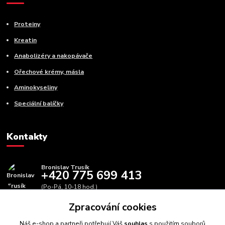
Proteiny
Kreatin
Anabolizéry a nakopávače
Ořechové krémy, másla
Aminokyseliny
Speciální balíčky
Kontakty
Bronislav Trusík
+420 775 699 413
(Po-Pá, 10-18 hod.)
Zpracování cookies
info@bbfitness.cz
Náš e-shop a partneři potřebují Váš
souhlas
s použitím souborů