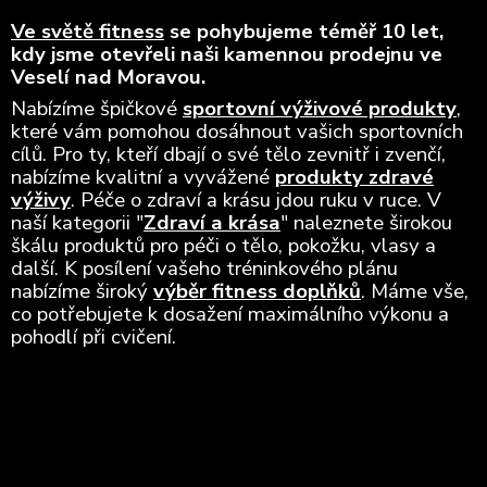
Ve světě fitness
se pohybujeme téměř 10 let,
kdy jsme otevřeli naši kamennou prodejnu ve
Veselí nad Moravou.
Nabízíme špičkové
sportovní výživové produkty
,
které vám pomohou dosáhnout vašich sportovních
cílů. Pro ty, kteří dbají o své tělo zevnitř i zvenčí,
nabízíme kvalitní a vyvážené
produkty zdravé
výživy
. Péče o zdraví a krásu jdou ruku v ruce. V
naší kategorii "
Zdraví a krása
" naleznete širokou
škálu produktů pro péči o tělo, pokožku, vlasy a
další. K posílení vašeho tréninkového plánu
nabízíme široký
výběr fitness doplňků
. Máme vše,
co potřebujete k dosažení maximálního výkonu a
pohodlí při cvičení.