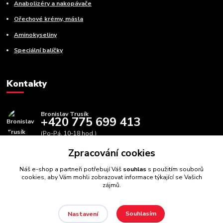
Anabolizéry a nakopávače
Ořechové krémy, másla
Aminokyseliny
Speciální balíčky
Kontakty
Bronislav Trusík
+420 775 699 413
(Po-Pá, 10-18 hod.)
Zpracování cookies
info@bbfitness.cz
Náš e-shop a partneři potřebují Váš
souhlas
s použitím souborů
cookies, aby Vám mohli zobrazovat informace týkající se Vašich
zájmů.
Souhlasím
Nastavení
BBfintess.cz -
Fitness doplňky a zdravá výživa
//
Webdesign
: