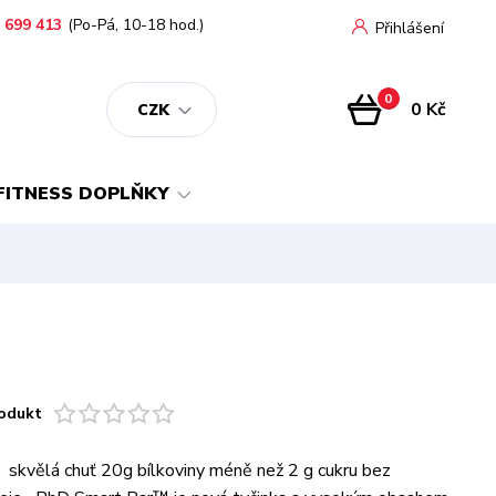
 699 413
(Po-Pá, 10-18 hod.)
Přihlášení
0
0 Kč
CZK
FITNESS DOPLŇKY
odukt
vělá chuť 20g bílkoviny méně než 2 g cukru bez