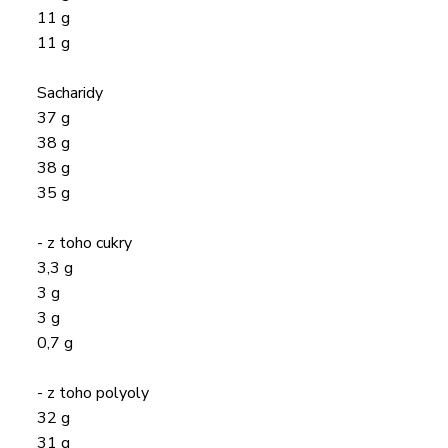
11 g
11 g
Sacharidy
37 g
38 g
38 g
35 g
- z toho cukry
3,3 g
3 g
3 g
0,7 g
- z toho polyoly
32 g
31 g