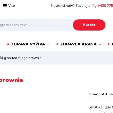
Nevíte si rady? Zavolejte.
+420 775
Více
Hledat
ZDRAVÁ VÝŽIVA
ZDRAVÍ A KRÁSA
4 g salted fudge brownie
 brownie
Ohodnotit pr
SMART BAR sk