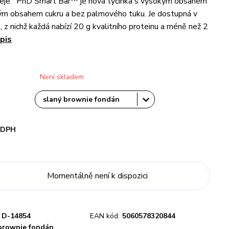
eje PhD Smart Bar™ je nová tyčinka s vysokým obsahem
kým obsahem cukru a bez palmového tuku. Je dostupná v
h, z nichž každá nabízí 20 g kvalitního proteinu a méně než 2
pis
Není skladem
i DPH
Momentálně není k dispozici
D-14854
EAN kód:
5060578320844
brownie fondán