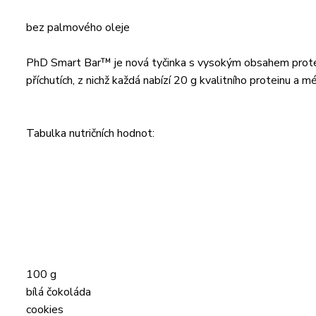
bez palmového oleje
PhD Smart Bar™ je nová tyčinka s vysokým obsahem protei
příchutích, z nichž každá nabízí 20 g kvalitního proteinu a 
Tabulka nutričních hodnot:
100 g
bílá čokoláda
cookies