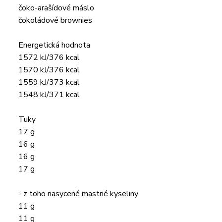
čoko-arašídové máslo
čokoládové brownies
Energetická hodnota
1572 kJ/376 kcal
1570 kJ/376 kcal
1559 kJ/373 kcal
1548 kJ/371 kcal
Tuky
17 g
16 g
16 g
17 g
- z toho nasycené mastné kyseliny
11 g
11 g