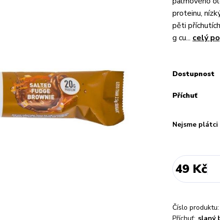
palmového ol
proteinu, níz
pěti příchutíc
g cu...
celý po
Dostupnost
Příchuť
Nejsme plátc
49 Kč
Číslo produktu:
Příchuť:
slaný 