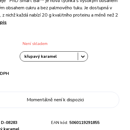
eje PhD Smart Bar™ je nová tyčinka s vysokým obsahem
kým obsahem cukru a bez palmového tuku. Je dostupná v
h, z nichž každá nabízí 20 g kvalitního proteinu a méně než 2
pis
Není skladem
i DPH
Momentálně není k dispozici
D-08283
EAN kód:
5060119291855
ý karamel