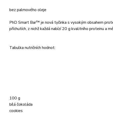
bez palmového oleje
PhD Smart Bar™ je nová tyčinka s vysokým obsahem protei
příchutích, z nichž každá nabízí 20 g kvalitního proteinu a 
Tabulka nutričních hodnot:
100 g
bílá čokoláda
cookies