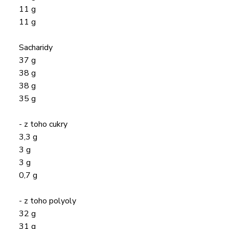
11 g
11 g
Sacharidy
37 g
38 g
38 g
35 g
- z toho cukry
3,3 g
3 g
3 g
0,7 g
- z toho polyoly
32 g
31 g