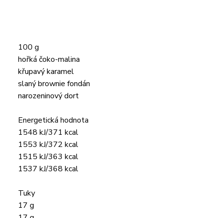
100 g
hořká čoko-malina
křupavý karamel
slaný brownie fondán
narozeninový dort
Energetická hodnota
1548 kJ/371 kcal
1553 kJ/372 kcal
1515 kJ/363 kcal
1537 kJ/368 kcal
Tuky
17 g
17 g