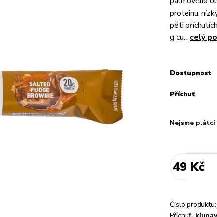
palmového ol
proteinu, níz
pěti příchutíc
g cu...
celý po
Dostupnost
Příchuť
Nejsme plátc
49 Kč
Číslo produktu:
Příchuť:
křupav