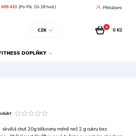
 699 413
(Po-Pá, 10-18 hod.)
Přihlášení
0
0 Kč
CZK
FITNESS DOPLŇKY
odukt
vělá chuť 20g bílkoviny méně než 2 g cukru bez