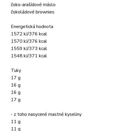
čoko-arašídové máslo
čokoládové brownies
Energetická hodnota
1572 kJ/376 kcal
1570 kJ/376 kcal
1559 kJ/373 kcal
1548 kJ/371 kcal
Tuky
17 g
16 g
16 g
17 g
- z toho nasycené mastné kyseliny
11 g
11 g