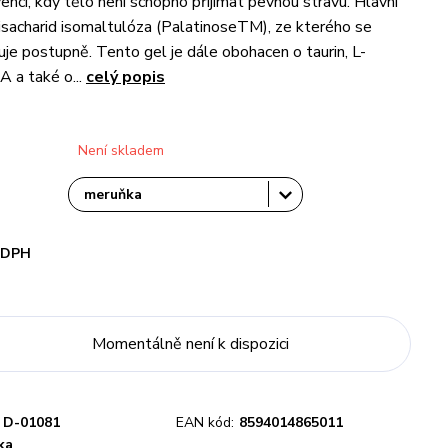
encí, kdy tělo není schopno přijímat pevnou stravu. Hlavní
disacharid isomaltulóza (PalatinoseTM), ze kterého se
uje postupně. Tento gel je dále obohacen o taurin, L-
A a také o...
celý popis
Není skladem
i DPH
Momentálně není k dispozici
D-01081
EAN kód:
8594014865011
ka