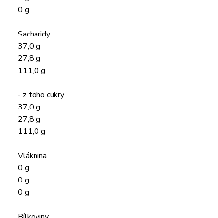
0 g
Sacharidy
37,0 g
27,8 g
111,0 g
- z toho cukry
37,0 g
27,8 g
111,0 g
Vláknina
0 g
0 g
0 g
Bílkoviny