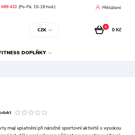
 699 413
(Po-Pá, 10-18 hod.)
Přihlášení
0
0 Kč
CZK
FITNESS DOPLŇKY
odukt
ty mají uplatnění při náročné sportovní aktivitě s vysokou