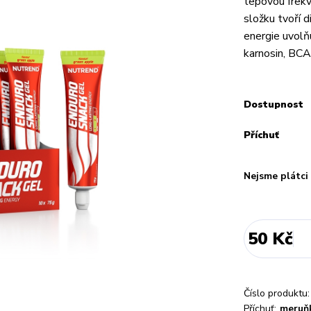
tepovou frekv
složku tvoří 
energie uvolň
karnosin, BCA
Dostupnost
Příchuť
Nejsme plátc
50 Kč
Číslo produktu:
Příchuť:
meruň