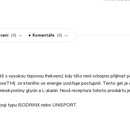
cení
0
Komentáře
0
itě s vysokou tepovou frekvencí, kdy tělo není schopno přijímat 
inoseTM), ze kterého se energie uvolňuje postupně. Tento gel je 
inokyseliny glycin a L-alanin. Nová receptura tohoto produktu j
 nápoji typu ISODRINX nebo UNISPORT.