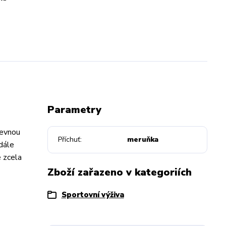
Parametry
pevnou
Příchuť
meruňka
dále
e zcela
Zboží zařazeno v kategoriích
Sportovní výživa