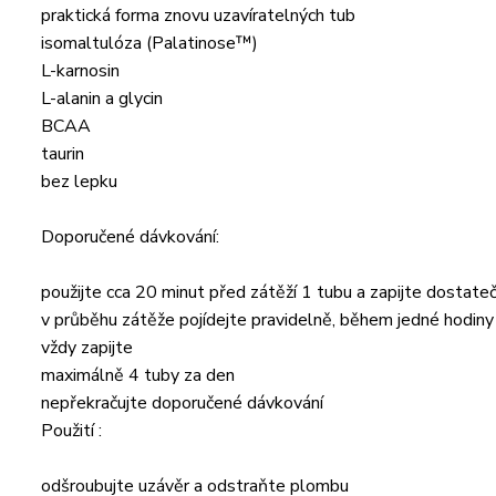
praktická forma znovu uzavíratelných tub
isomaltulóza (Palatinose™)
L-karnosin
L-alanin a glycin
BCAA
taurin
bez lepku
Doporučené dávkování:
použijte cca 20 minut před zátěží 1 tubu a zapijte dosta
v průběhu zátěže pojídejte pravidelně, během jedné hodiny
vždy zapijte
maximálně 4 tuby za den
nepřekračujte doporučené dávkování
Použití :
odšroubujte uzávěr a odstraňte plombu