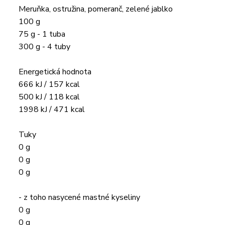
Meruňka, ostružina, pomeranč, zelené jablko
100 g
75 g - 1 tuba
300 g - 4 tuby
Energetická hodnota
666 kJ / 157 kcal
500 kJ / 118 kcal
1998 kJ / 471 kcal
Tuky
0 g
0 g
0 g
- z toho nasycené mastné kyseliny
0 g
0 g