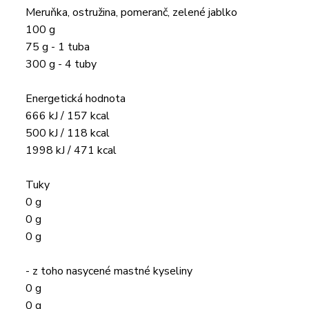
Meruňka, ostružina, pomeranč, zelené jablko
100 g
75 g - 1 tuba
300 g - 4 tuby
Energetická hodnota
666 kJ / 157 kcal
500 kJ / 118 kcal
1998 kJ / 471 kcal
Tuky
0 g
0 g
0 g
- z toho nasycené mastné kyseliny
0 g
0 g