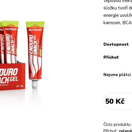
tepovou frekv
složku tvoří 
energie uvolň
karnosin, BCA
Dostupnost
Příchuť
Nejsme plátc
50 Kč
Číslo produktu:
Příchuť:
zelené