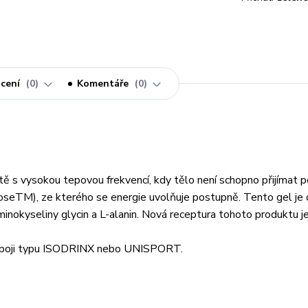
cení
0
Komentáře
0
itě s vysokou tepovou frekvencí, kdy tělo není schopno přijímat 
inoseTM), ze kterého se energie uvolňuje postupně. Tento gel je 
inokyseliny glycin a L-alanin. Nová receptura tohoto produktu j
 nápoji typu ISODRINX nebo UNISPORT.