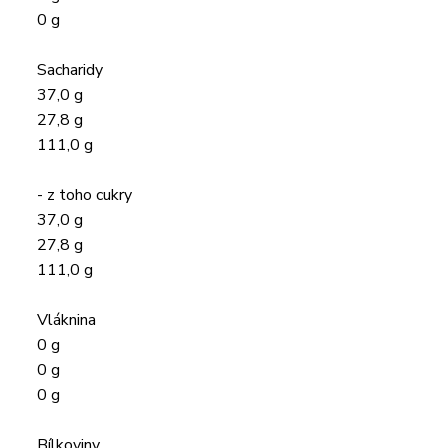
0 g
Sacharidy
37,0 g
27,8 g
111,0 g
- z toho cukry
37,0 g
27,8 g
111,0 g
Vláknina
0 g
0 g
0 g
Bílkoviny