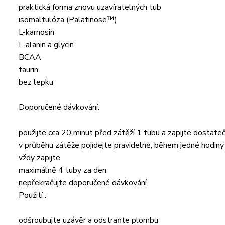
praktická forma znovu uzavíratelných tub
isomaltulóza (Palatinose™)
L-karnosin
L-alanin a glycin
BCAA
taurin
bez lepku
Doporučené dávkování:
použijte cca 20 minut před zátěží 1 tubu a zapijte dosta
v průběhu zátěže pojídejte pravidelně, během jedné hodiny
vždy zapijte
maximálně 4 tuby za den
nepřekračujte doporučené dávkování
Použití :
odšroubujte uzávěr a odstraňte plombu