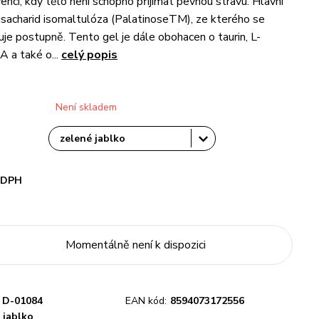
encí, kdy tělo není schopno přijímat pevnou stravu. Hlavní
disacharid isomaltulóza (PalatinoseTM), ze kterého se
uje postupně. Tento gel je dále obohacen o taurin, L-
A a také o...
celý popis
Není skladem
i DPH
Momentálně není k dispozici
D-01084
EAN kód:
8594073172556
 jablko