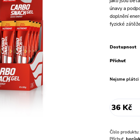
jako jsou beta
únavy a podpo
doplnění ener
fyzické zátěže
Dostupnost
Příchuť
Nejsme plátc
36 Kč
Číslo produktu:
Příchuť:
borův