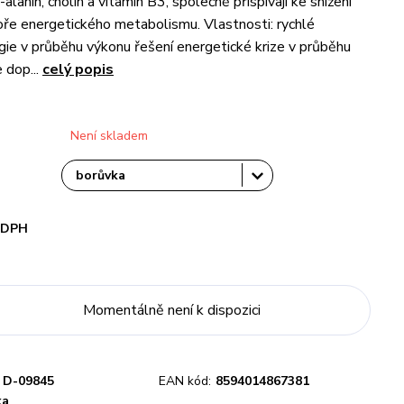
-alanin, cholin a vitamin B3, společně přispívají ke snížení
ře energetického metabolismu. Vlastnosti: rychlé
gie v průběhu výkonu řešení energetické krize v průběhu
 dop...
celý popis
Není skladem
i DPH
Momentálně není k dispozici
D-09845
EAN kód:
8594014867381
ka