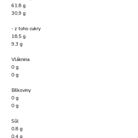
61,8 g
30,9 g
- z toho cukry
18,5 g
9,3 g
Vláknina
0 g
0 g
Bílkoviny
0 g
0 g
Sůl
0,8 g
0,4 g