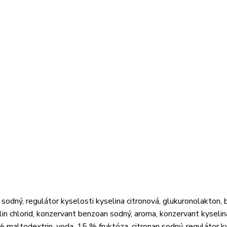
sodný, regulátor kyselosti kyselina citronová, glukuronolakton, 
holin chlorid, konzervant benzoan sodný, aroma, konzervant kyselin
 % maltodextrin, voda, 15 % fruktóza, citronan sodný, regulátor k