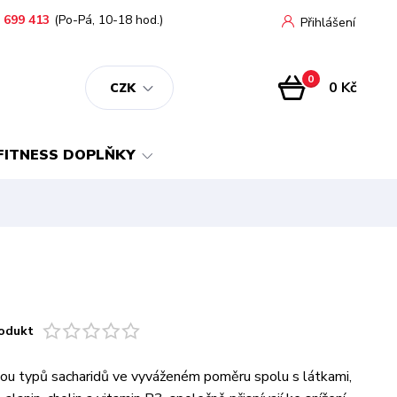
 699 413
(Po-Pá, 10-18 hod.)
Přihlášení
0
0 Kč
CZK
FITNESS DOPLŇKY
odukt
ou typů sacharidů ve vyváženém poměru spolu s látkami,