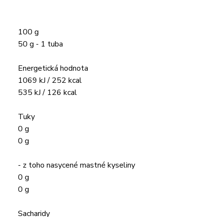
100 g
50 g - 1 tuba
Energetická hodnota
1069 kJ / 252 kcal
535 kJ / 126 kcal
Tuky
0 g
0 g
- z toho nasycené mastné kyseliny
0 g
0 g
Sacharidy