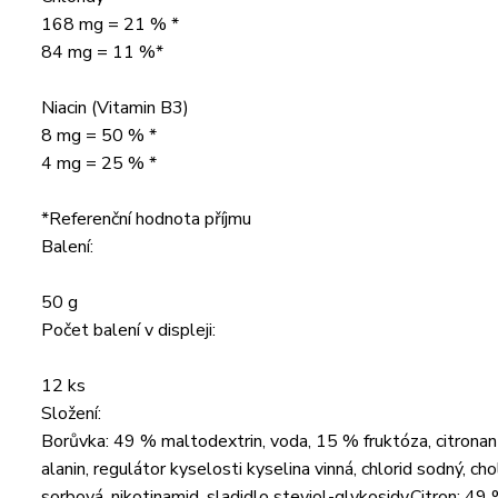
168 mg = 21 % *
84 mg = 11 %*
Niacin (Vitamin B3)
8 mg = 50 % *
4 mg = 25 % *
*Referenční hodnota příjmu
Balení:
50 g
Počet balení v displeji:
12 ks
Složení:
Borůvka: 49 % maltodextrin, voda, 15 % fruktóza, citronan 
alanin, regulátor kyselosti kyselina vinná, chlorid sodný, c
sorbová, nikotinamid, sladidlo steviol-glykosidy.Citron: 49