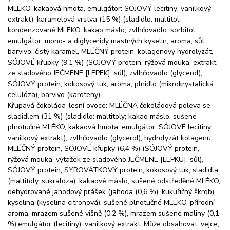
MLÉKO, kakaová hmota, emulgátor: SÓJOVÝ lecitiny; vanilkový
extrakt), karamelová vrstva (15 %) (sladidlo: maltitol;
kondenzované MLÉKO, kakao máslo, zvlhčovadlo: sorbitol;
emulgátor: mono- a diglyceridy mastných kyselin; aroma, sůl,
barvivo: čistý karamel, MLÉČNÝ protein, kolagenový hydrolyzát,
SÓJOVÉ křupky (9,1 %) (SOJOVÝ protein, rýžová mouka, extrakt
ze sladového JEČMENE [LEPEK], sůl), zvlhčovadlo (glycerol),
SÓJOVÝ protein, kokosový tuk, aroma, plnidlo (mikrokrystalická
celulóza), barvivo (karoteny).
Křupavá čokoláda-lesní ovoce: MLÉČNÁ čokoládová poleva se
sladidlem (31 %) (sladidlo: maltitoly; kakao máslo, sušené
plnotučné MLÉKO, kakaová hmota, emulgátor: SÓJOVÉ lecitiny;
vanilkový extrakt), zvlhčovadlo (glycerol), hydrolyzát kolagenu,
MLÉČNÝ protein, SÓJOVÉ křupky (6,4 %) (SÓJOVÝ protein,
rýžová mouka, výtažek ze sladového JEČMENE [LEPKU], sůl),
SÓJOVÝ protein, SYROVÁTKOVÝ protein, kokosový tuk, sladidla
(maltitoly, sukralóza), kakaové máslo, sušené odstředěné MLÉKO,
dehydrované jahodový prášek (jahoda (0,6 %), kukuřičný škrob),
kyselina (kyselina citronová), sušené plnotučné MLÉKO, přírodní
aroma, mrazem sušené višně (0,2 %), mrazem sušené maliny (0,1
%),emulgátor (lecitiny), vanilkový extrakt. Může obsahovat: vejce,