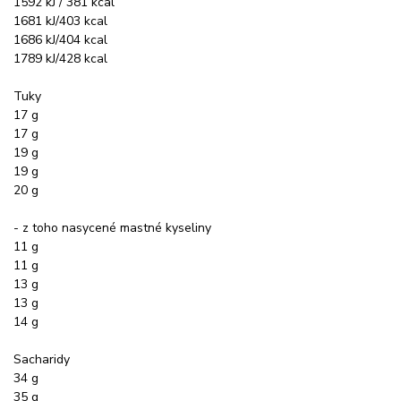
1592 kJ / 381 kcal
1681 kJ/403 kcal
1686 kJ/404 kcal
1789 kJ/428 kcal
Tuky
17 g
17 g
19 g
19 g
20 g
- z toho nasycené mastné kyseliny
11 g
11 g
13 g
13 g
14 g
Sacharidy
34 g
35 g