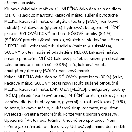
ořechy a arašídy.
Křupavá čokoláda-mořská sůl: MLÉČNÁ čokoláda se sladidlem
(31 %) (sladidlo: maltitoly; kakaové máslo, sušené plnotučné
MLÉKO, kakaová hmota, emulgátor: lecitiny [SÓJA]; vanilkový
extrakt), zvlhčovadlo (glycerol), hydrolyzát kolagenu, MLÉČNÝ
protein, SYROVÁTKOVÝ protein, SÓJOVÉ křupky (6,4 %)
(SÓJOVÝ protein, rýžová mouka, výtažek ze sladového ječmene
[LEPEK], sůl), kokosový tuk, sladidla (maltitoly, sukralóza),
SÓJOVÝ protein, sušené odstředěné MLÉKO, kakaové máslo,
sušené plnotučné MLÉKO, kakaový prášek se sníženým obsahem
tuku, aromata, mořská sůl (0,3 %) , sůl, kakaová hmota,
emulgátory (lecitíny [SÓJA]), vanilkový extrakt.
Kokos: MLÉČNÁ čokoláda se SÓJOVÝM proteinem (30 %) (cukr,
kakaové máslo, SÓJOVÝ proteinový izolát, sušené plnotučné
MLÉKO, kakaová hmota, LAKTÓZA [MLÉKO], emulgátory: lecitiny
[SÓJA], přírodní vanilkové aroma), MLÉČNÝ protein, cukrový sirup,
zvlhčovadla (sorbitolový sirup, glycerol), strouhaný kokos (10 %),
želatina, kakaové máslo, glukózový sirup, aromata, regulátor
kyselosti (kyselina fosforečná), konzervant (sorban draselný).
Upozornění:Proteinová tyčinka. Vhodné pro sportovce. Není
určeno jako náhrada pestré stravy. Uchovávejte mimo dosah dětí.