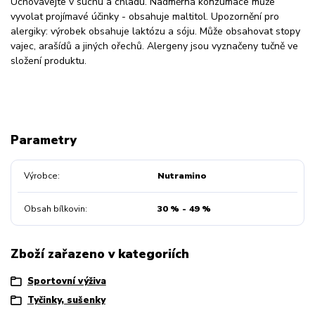
Uchovávejte v suchu a chladu. Nadměrná konzumace může
vyvolat projímavé účinky - obsahuje maltitol. Upozornění pro
alergiky: výrobek obsahuje laktózu a sóju. Může obsahovat stopy
vajec, arašídů a jiných ořechů. Alergeny jsou vyznačeny tučně ve
složení produktu.
Parametry
Výrobce
Nutramino
Obsah bílkovin
30 % - 49 %
Zboží zařazeno v kategoriích
Sportovní výživa
Tyčinky, sušenky