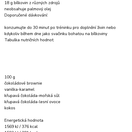
18 g bílkovin z různých zdrojů
neobsahuje palmový olej
Doporučené dávkování:
konzumujte do 30 minut po tréninku pro doplnění živin nebo
kdykoliv během dne jako svačinku bohatou na bílkoviny
Tabulka nutričních hodnot:
100 g
čokoládové brownie
vanilka-karamel
křupavá čokoláda-mořská sůl
křupavá čokoláda-lesní ovoce
kokos
Energetická hodnota
1569 kJ / 376 kcal