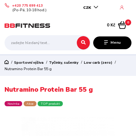
+420 775 699 413
CZK
(Po-Pá, 10-18 hod.)
0
0 Kč
Menu
Sportovní výživa
Tyčinky, sušenky
Low carb (zero)
Nutramino Protein Bar 55 g
Nutramino Protein Bar 55 g
Novinka
Akce
TOP produkt