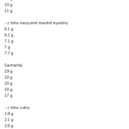
10 g
11 g
- z toho nasycené mastné kyseliny
6,1 g
6,2 g
7,1 g
7 g
7,7 g
Sacharidy
19 g
20 g
20 g
20 g
17 g
- z toho cukry
1,8 g
2,1 g
2,6 g