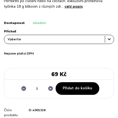
Perfektní po cvičení nebo na cestách. exkluzivní proteinová
tyčinka 18 g bílkovin z různých zdr...
celý popis
Dostupnost
skladem
Příchuť
Nejsme plátci DPH
69 Kč
Přidat do košíku
Číslo
D-x001316
produktu: