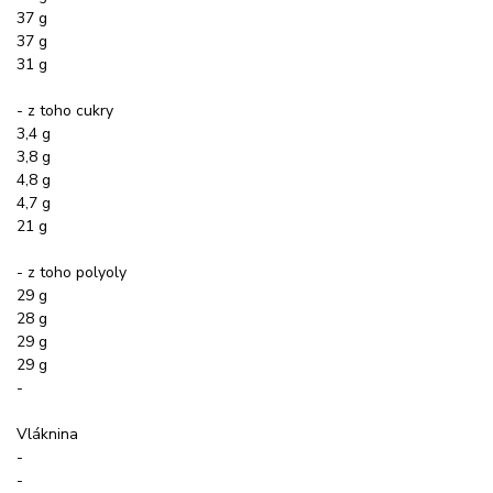
37 g
37 g
31 g
- z toho cukry
3,4 g
3,8 g
4,8 g
4,7 g
21 g
- z toho polyoly
29 g
28 g
29 g
29 g
-
Vláknina
-
-