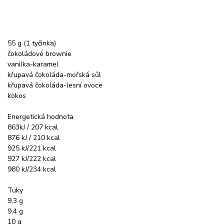
55 g (1 tyčinka)
čokoládové brownie
vanilka-karamel
křupavá čokoláda-mořská sůl
křupavá čokoláda-lesní ovoce
kokos
Energetická hodnota
863kJ / 207 kcal
876 kJ / 210 kcal
925 kJ/221 kcal
927 kJ/222 kcal
980 kJ/234 kcal
Tuky
9,3 g
9,4 g
10 g