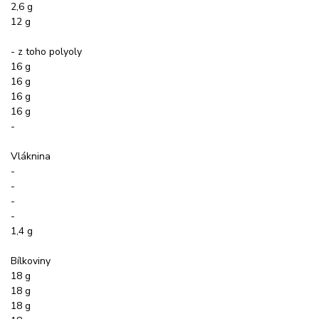
2,6 g
12 g
- z toho polyoly
16 g
16 g
16 g
16 g
-
Vláknina
-
-
-
-
1,4 g
Bílkoviny
18 g
18 g
18 g