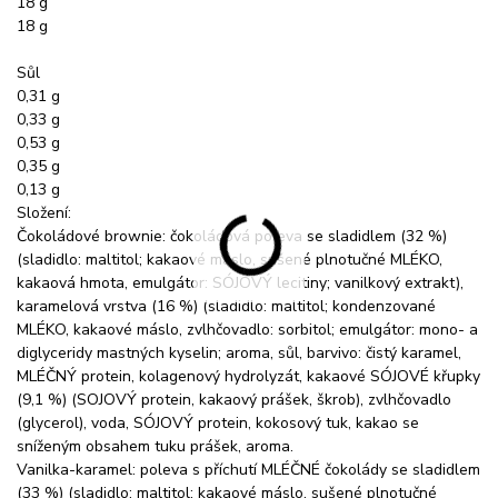
18 g
18 g
Sůl
0,31 g
0,33 g
0,53 g
0,35 g
0,13 g
Složení:
Čokoládové brownie: čokoládová poleva se sladidlem (32 %)
(sladidlo: maltitol; kakaové máslo, sušené plnotučné MLÉKO,
kakaová hmota, emulgátor: SÓJOVÝ lecitiny; vanilkový extrakt),
karamelová vrstva (16 %) (sladidlo: maltitol; kondenzované
MLÉKO, kakaové máslo, zvlhčovadlo: sorbitol; emulgátor: mono- a
diglyceridy mastných kyselin; aroma, sůl, barvivo: čistý karamel,
MLÉČNÝ protein, kolagenový hydrolyzát, kakaové SÓJOVÉ křupky
(9,1 %) (SOJOVÝ protein, kakaový prášek, škrob), zvlhčovadlo
(glycerol), voda, SÓJOVÝ protein, kokosový tuk, kakao se
sníženým obsahem tuku prášek, aroma.
Vanilka-karamel: poleva s příchutí MLÉČNÉ čokolády se sladidlem
(33 %) (sladidlo: maltitol; kakaové máslo, sušené plnotučné