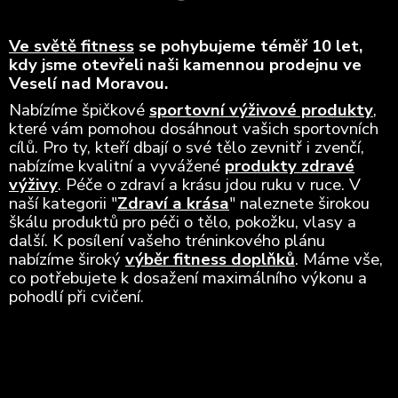
Ve světě fitness
se pohybujeme téměř 10 let,
kdy jsme otevřeli naši kamennou prodejnu ve
Veselí nad Moravou.
Nabízíme špičkové
sportovní výživové produkty
,
které vám pomohou dosáhnout vašich sportovních
cílů. Pro ty, kteří dbají o své tělo zevnitř i zvenčí,
nabízíme kvalitní a vyvážené
produkty zdravé
výživy
. Péče o zdraví a krásu jdou ruku v ruce. V
naší kategorii "
Zdraví a krása
" naleznete širokou
škálu produktů pro péči o tělo, pokožku, vlasy a
další. K posílení vašeho tréninkového plánu
nabízíme široký
výběr fitness doplňků
. Máme vše,
co potřebujete k dosažení maximálního výkonu a
pohodlí při cvičení.