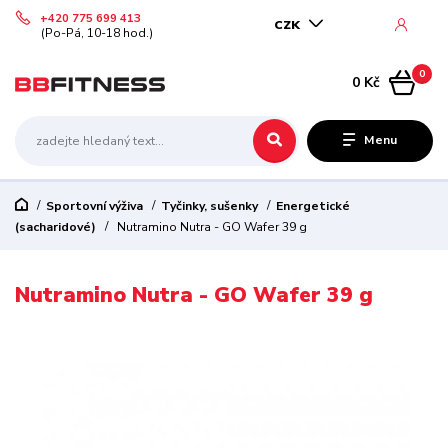
+420 775 699 413
CZK
(Po-Pá, 10-18 hod.)
0
0 Kč
Menu
Sportovní výživa
Tyčinky, sušenky
Energetické
(sacharidové)
Nutramino Nutra - GO Wafer 39 g
Nutramino Nutra - GO Wafer 39 g