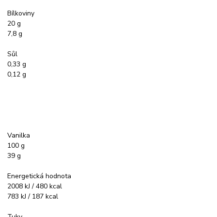
Bílkoviny
20 g
7,8 g
Sůl
0,33 g
0,12 g
Vanilka
100 g
39 g
Energetická hodnota
2008 kJ / 480 kcal
783 kJ / 187 kcal
Tuky