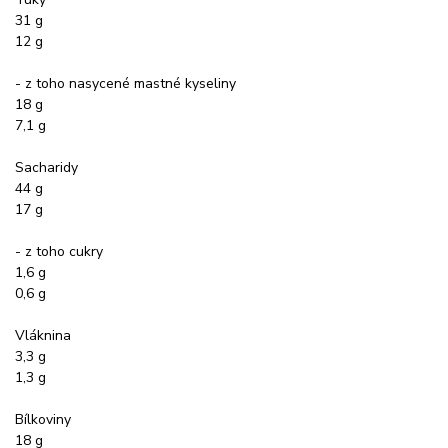
31 g
12 g
- z toho nasycené mastné kyseliny
18 g
7,1 g
Sacharidy
44 g
17 g
- z toho cukry
1,6 g
0,6 g
Vláknina
3,3 g
1,3 g
Bílkoviny
18 g