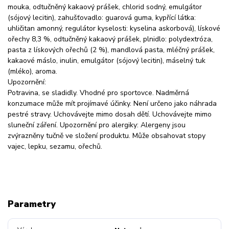
mouka, odtučněný kakaový prášek, chlorid sodný, emulgátor
(sójový lecitin), zahušťovadlo: guarová guma, kypřící látka:
uhličitan amonný, regulátor kyselosti: kyselina askorbová), lískové
ořechy 8,3 %, odtučněný kakaový prášek, plnidlo: polydextróza,
pasta z lískových ořechů (2 %), mandlová pasta, mléčný prášek,
kakaové máslo, inulin, emulgátor (sójový lecitin), máselný tuk
(mléko), aroma.
Upozornění:
Potravina, se sladidly. Vhodné pro sportovce. Nadměrná
konzumace může mít projímavé účinky. Není určeno jako náhrada
pestré stravy. Uchovávejte mimo dosah dětí. Uchovávejte mimo
sluneční záření. Upozornění pro alergiky: Alergeny jsou
zvýrazněny tučně ve složení produktu. Může obsahovat stopy
vajec, lepku, sezamu, ořechů.
Parametry