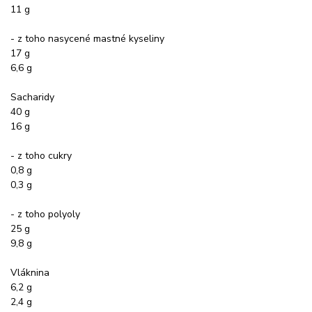
11 g
- z toho nasycené mastné kyseliny
17 g
6,6 g
Sacharidy
40 g
16 g
- z toho cukry
0,8 g
0,3 g
- z toho polyoly
25 g
9,8 g
Vláknina
6,2 g
2,4 g