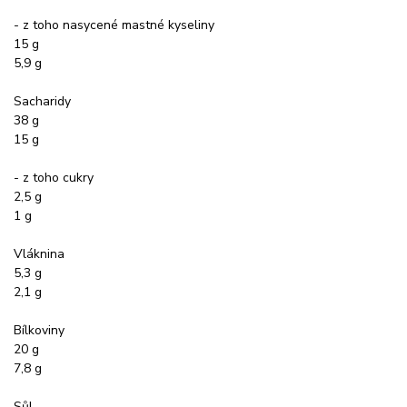
- z toho nasycené mastné kyseliny
15 g
5,9 g
Sacharidy
38 g
15 g
- z toho cukry
2,5 g
1 g
Vláknina
5,3 g
2,1 g
Bílkoviny
20 g
7,8 g
Sůl