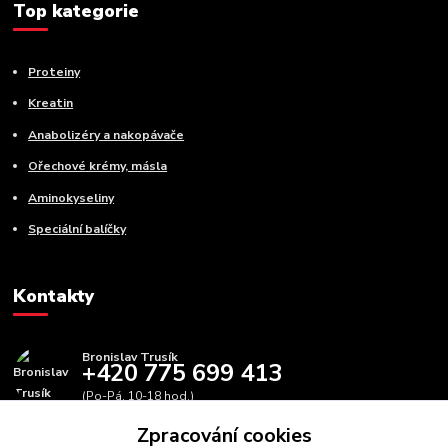
Top kategorie
Proteiny
Kreatin
Anabolizéry a nakopávače
Ořechové krémy, másla
Aminokyseliny
Speciální balíčky
Kontakty
Bronislav Trusík
+420 775 699 413
(Po-Pá, 10-18 hod.)
Zpracování cookies
info@bbfitness.cz