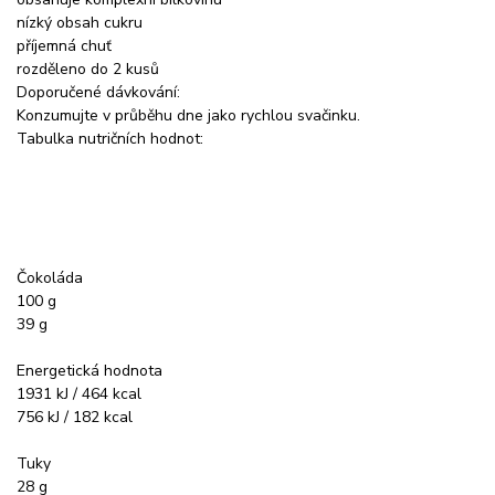
nízký obsah cukru
příjemná chuť
rozděleno do 2 kusů
Doporučené dávkování:
Konzumujte v průběhu dne jako rychlou svačinku.
Tabulka nutričních hodnot:
Čokoláda
100 g
39 g
Energetická hodnota
1931 kJ / 464 kcal
756 kJ / 182 kcal
Tuky
28 g