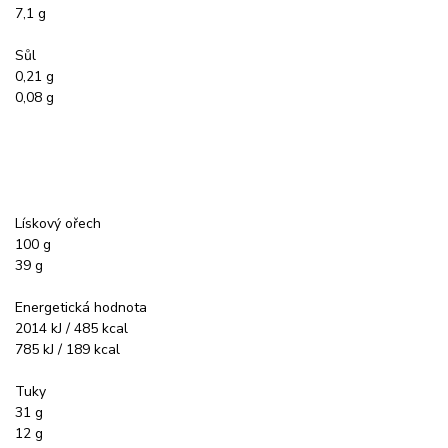
7,1 g
Sůl
0,21 g
0,08 g
Lískový ořech
100 g
39 g
Energetická hodnota
2014 kJ / 485 kcal
785 kJ / 189 kcal
Tuky
31 g
12 g