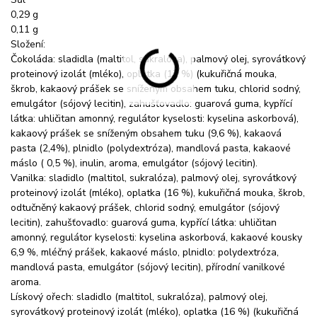
0,29 g
0,11 g
Složení:
Čokoláda: sladidla (maltitol, sukralóza), palmový olej, syrovátkový
proteinový izolát (mléko), oplatka (17 %) (kukuřičná mouka,
škrob, kakaový prášek se sníženým obsahem tuku, chlorid sodný,
emulgátor (sójový lecitin), zahušťovadlo: guarová guma, kypřící
látka: uhličitan amonný, regulátor kyselosti: kyselina askorbová),
kakaový prášek se sníženým obsahem tuku (9,6 %), kakaová
pasta (2,4%), plnidlo (polydextróza), mandlová pasta, kakaové
máslo ( 0,5 %), inulin, aroma, emulgátor (sójový lecitin).
Vanilka: sladidlo (maltitol, sukralóza), palmový olej, syrovátkový
proteinový izolát (mléko), oplatka (16 %), kukuřičná mouka, škrob,
odtučněný kakaový prášek, chlorid sodný, emulgátor (sójový
lecitin), zahušťovadlo: guarová guma, kypřící látka: uhličitan
amonný, regulátor kyselosti: kyselina askorbová, kakaové kousky
6,9 %, mléčný prášek, kakaové máslo, plnidlo: polydextróza,
mandlová pasta, emulgátor (sójový lecitin), přírodní vanilkové
aroma.
Lískový ořech: sladidlo (maltitol, sukralóza), palmový olej,
syrovátkový proteinový izolát (mléko), oplatka (16 %) (kukuřičná