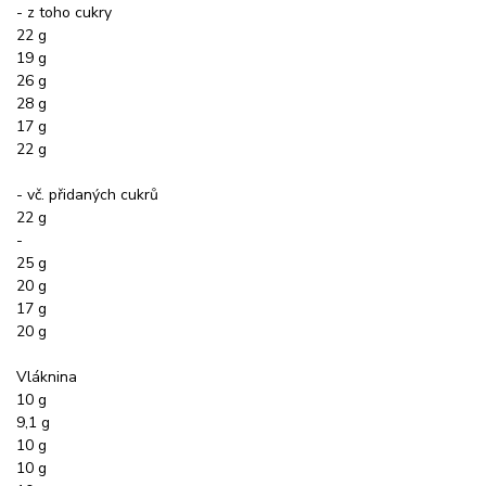
- z toho cukry
22 g
19 g
26 g
28 g
17 g
22 g
- vč. přidaných cukrů
22 g
-
25 g
20 g
17 g
20 g
Vláknina
10 g
9,1 g
10 g
10 g