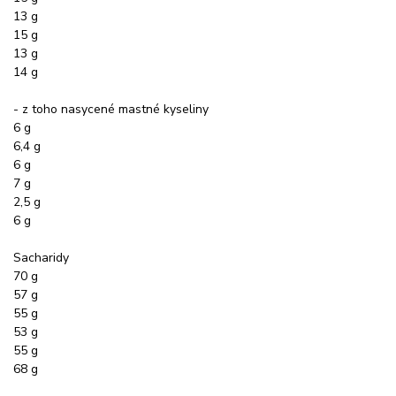
13 g
15 g
13 g
14 g
- z toho nasycené mastné kyseliny
6 g
6,4 g
6 g
7 g
2,5 g
6 g
Sacharidy
70 g
57 g
55 g
53 g
55 g
68 g