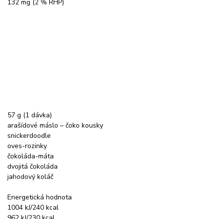
132 mg (2 % RHP)
57 g (1 dávka)
arašídové máslo – čoko kousky
snickerdoodle
oves-rozinky
čokoláda-máta
dvojitá čokoláda
jahodový koláč
Energetická hodnota
1004 kJ/240 kcal
962 kJ/230 kcal