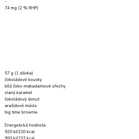
-
74 mg (2 % RHP)
57 g (1 dávka)
čokoládové kousky
bílá čoko-makadamiové ořechy
slaný karamel
čokoládový donut
arašídové máslo
big time brownie
Energetická hodnota
920 kJ/220 kcal
993 kJ/237 kcal