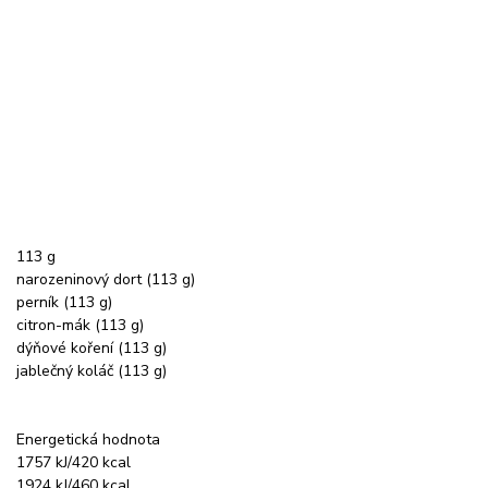
113 g
narozeninový dort (113 g)
perník (113 g)
citron-mák (113 g)
dýňové koření (113 g)
jablečný koláč (113 g)
Energetická hodnota
1757 kJ/420 kcal
1924 kJ/460 kcal