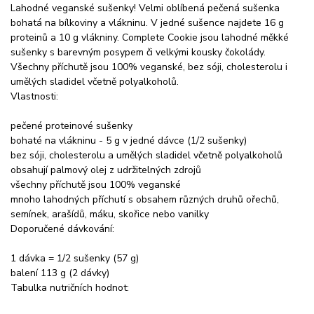
Lahodné veganské sušenky! Velmi oblíbená pečená sušenka
bohatá na bílkoviny a vlákninu. V jedné sušence najdete 16 g
proteinů a 10 g vlákniny. Complete Cookie jsou lahodné měkké
sušenky s barevným posypem či velkými kousky čokolády.
Všechny příchutě jsou 100% veganské, bez sóji, cholesterolu i
umělých sladidel včetně polyalkoholů.
Vlastnosti:
pečené proteinové sušenky
bohaté na vlákninu - 5 g v jedné dávce (1/2 sušenky)
bez sóji, cholesterolu a umělých sladidel včetně polyalkoholů
obsahují palmový olej z udržitelných zdrojů
všechny příchutě jsou 100% veganské
mnoho lahodných příchutí s obsahem různých druhů ořechů,
semínek, arašídů, máku, skořice nebo vanilky
Doporučené dávkování:
1 dávka = 1/2 sušenky (57 g)
balení 113 g (2 dávky)
Tabulka nutričních hodnot: