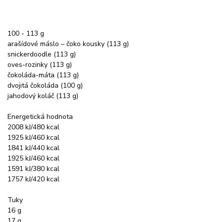
100 - 113 g
arašídové máslo – čoko kousky (113 g)
snickerdoodle (113 g)
oves-rozinky (113 g)
čokoláda-máta (113 g)
dvojitá čokoláda (100 g)
jahodový koláč (113 g)
Energetická hodnota
2008 kJ/480 kcal
1925 kJ/460 kcal
1841 kJ/440 kcal
1925 kJ/460 kcal
1591 kJ/380 kcal
1757 kJ/420 kcal
Tuky
16 g
17 g