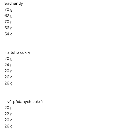
Sacharidy
70 g
62 g
70 g
66 g
64 g
- z toho cukry
20 g
24 g
20 g
26 g
26 g
- vč. přidaných cukrů
20 g
22 g
20 g
26 g