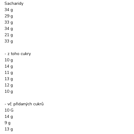
Sacharidy
34 g
29 g
33 g
34 g
21 g
33 g
- z toho cukry
10 g
14 g
11 g
13 g
12 g
10 g
- vč. přidaných cukrů
10 G
14 g
9 g
13 g