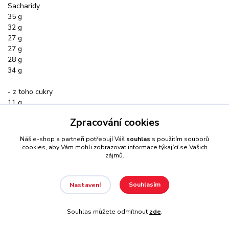
Sacharidy
35 g
32 g
27 g
27 g
28 g
34 g
- z toho cukry
11 g
11 g
Zpracování cookies
13 g
14 g
Náš e-shop a partneři potřebují Váš
souhlas
s použitím souborů
9 g
cookies, aby Vám mohli zobrazovat informace týkající se Vašich
zájmů.
11 g
- vč. přidaných cukrů
Souhlasím
Nastavení
11 g
-
13 g
Souhlas můžete odmítnout
zde
.
10 g