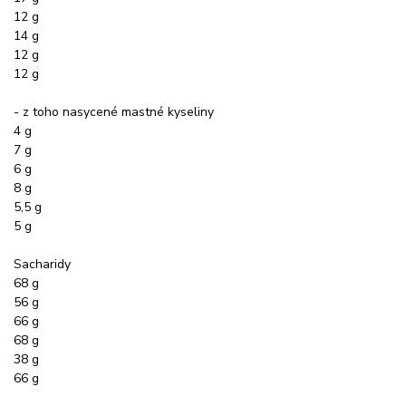
12 g
14 g
12 g
12 g
- z toho nasycené mastné kyseliny
4 g
7 g
6 g
8 g
5,5 g
5 g
Sacharidy
68 g
56 g
66 g
68 g
38 g
66 g