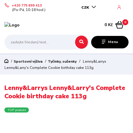
+420 775 699 413
CZK
(Po-Pá, 10-18 hod.)
0
0 Kč
Menu
Sportovní výživa
Tyčinky, sušenky
Lenny&Larrys
Lenny&Larry's Complete Cookie birthday cake 113g
Lenny&Larrys Lenny&Larry's Complete
Cookie birthday cake 113g
TOP produkt