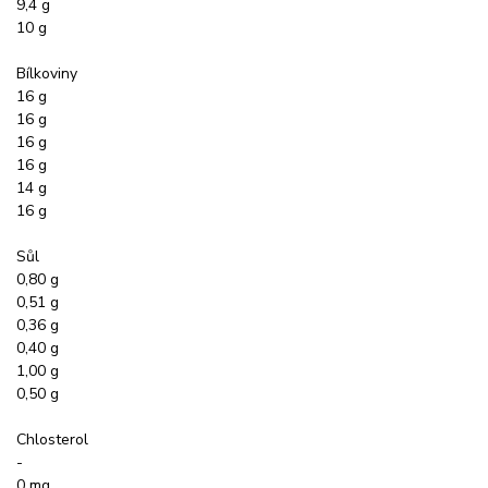
9,4 g
10 g
Bílkoviny
16 g
16 g
16 g
16 g
14 g
16 g
Sůl
0,80 g
0,51 g
0,36 g
0,40 g
1,00 g
0,50 g
Chlosterol
-
0 mg