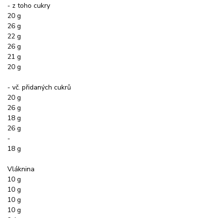
- z toho cukry
20 g
26 g
22 g
26 g
21 g
20 g
- vč. přidaných cukrů
20 g
26 g
18 g
26 g
-
18 g
Vláknina
10 g
10 g
10 g
10 g