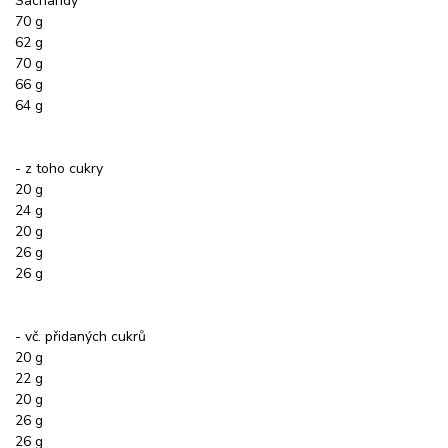
Sacharidy
70 g
62 g
70 g
66 g
64 g
- z toho cukry
20 g
24 g
20 g
26 g
26 g
- vč. přidaných cukrů
20 g
22 g
20 g
26 g
26 g