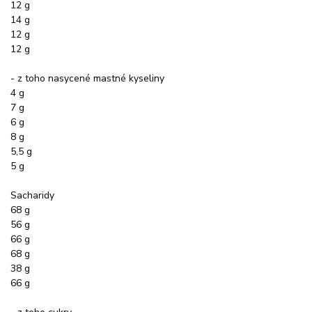
12 g
14 g
12 g
12 g
- z toho nasycené mastné kyseliny
4 g
7 g
6 g
8 g
5,5 g
5 g
Sacharidy
68 g
56 g
66 g
68 g
38 g
66 g