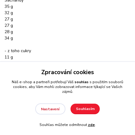
Sacharidy
35 g
32 g
27 g
27 g
28 g
34 g
- z toho cukry
11 g
11 g
13 g
Zpracování cookies
14 g
Náš e-shop a partneři potřebují Váš
souhlas
s použitím souborů
9 g
cookies, aby Vám mohli zobrazovat informace týkající se Vašich
11 g
zájmů.
- vč. přidaných cukrů
11 g
Souhlasím
Nastavení
-
13 g
Souhlas můžete odmítnout
zde
.
10 g
8 g