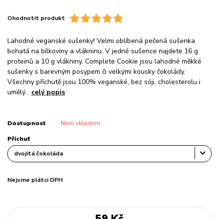
Ohodnotit produkt
Lahodné veganské sušenky! Velmi oblíbená pečená sušenka
bohatá na bílkoviny a vlákninu. V jedné sušence najdete 16 g
proteinů a 10 g vlákniny. Complete Cookie jsou lahodné měkké
sušenky s barevným posypem či velkými kousky čokolády.
Všechny příchutě jsou 100% veganské, bez sóji, cholesterolu i
umělý...
celý popis
Dostupnost
Není skladem
Příchuť
Nejsme plátci DPH
59 Kč