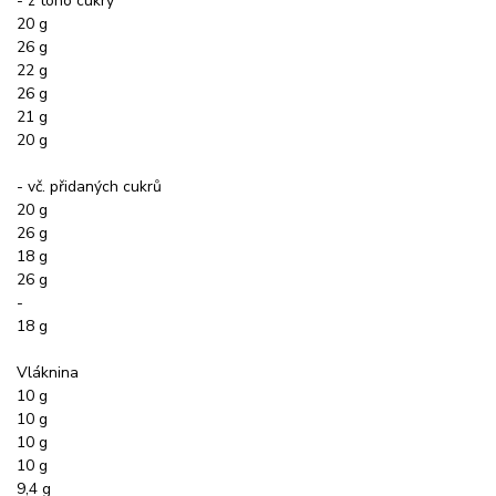
- z toho cukry
20 g
26 g
22 g
26 g
21 g
20 g
- vč. přidaných cukrů
20 g
26 g
18 g
26 g
-
18 g
Vláknina
10 g
10 g
10 g
10 g
9,4 g