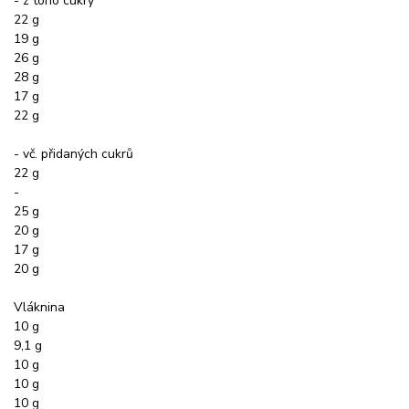
- z toho cukry
22 g
19 g
26 g
28 g
17 g
22 g
- vč. přidaných cukrů
22 g
-
25 g
20 g
17 g
20 g
Vláknina
10 g
9,1 g
10 g
10 g
10 g