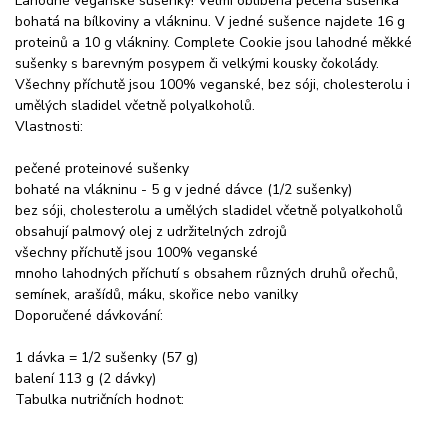
Lahodné veganské sušenky! Velmi oblíbená pečená sušenka
bohatá na bílkoviny a vlákninu. V jedné sušence najdete 16 g
proteinů a 10 g vlákniny. Complete Cookie jsou lahodné měkké
sušenky s barevným posypem či velkými kousky čokolády.
Všechny příchutě jsou 100% veganské, bez sóji, cholesterolu i
umělých sladidel včetně polyalkoholů.
Vlastnosti:
pečené proteinové sušenky
bohaté na vlákninu - 5 g v jedné dávce (1/2 sušenky)
bez sóji, cholesterolu a umělých sladidel včetně polyalkoholů
obsahují palmový olej z udržitelných zdrojů
všechny příchutě jsou 100% veganské
mnoho lahodných příchutí s obsahem různých druhů ořechů,
semínek, arašídů, máku, skořice nebo vanilky
Doporučené dávkování:
1 dávka = 1/2 sušenky (57 g)
balení 113 g (2 dávky)
Tabulka nutričních hodnot: