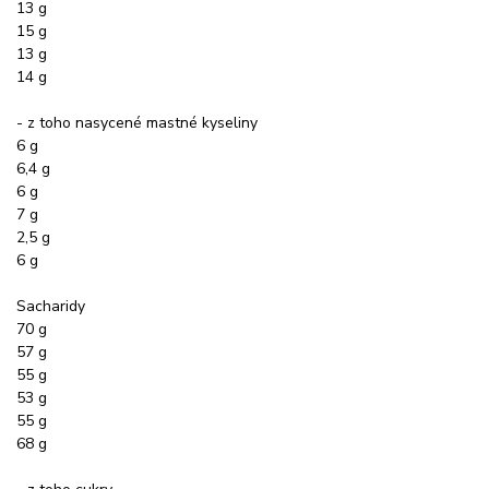
13 g
15 g
13 g
14 g
- z toho nasycené mastné kyseliny
6 g
6,4 g
6 g
7 g
2,5 g
6 g
Sacharidy
70 g
57 g
55 g
53 g
55 g
68 g