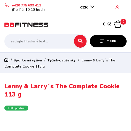
+420 775 699 413
CZK
(Po-Pá, 10-18 hod.)
0
0 Kč
Menu
Sportovní výživa
Tyčinky, sušenky
Lenny & Larry´s The
Complete Cookie 113 g
Lenny & Larry´s The Complete Cookie
113 g
TOP produkt