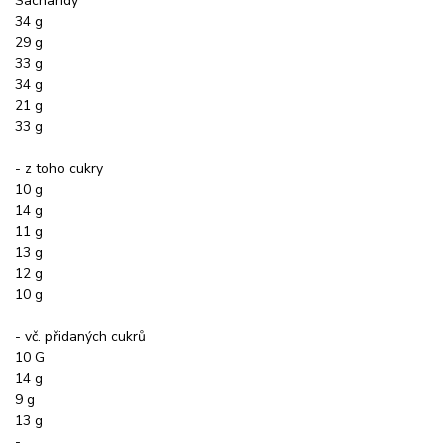
Sacharidy
34 g
29 g
33 g
34 g
21 g
33 g
- z toho cukry
10 g
14 g
11 g
13 g
12 g
10 g
- vč. přidaných cukrů
10 G
14 g
9 g
13 g
-