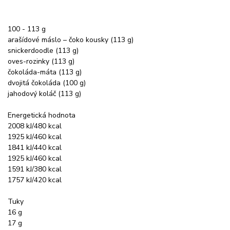
100 - 113 g
arašídové máslo – čoko kousky (113 g)
snickerdoodle (113 g)
oves-rozinky (113 g)
čokoláda-máta (113 g)
dvojitá čokoláda (100 g)
jahodový koláč (113 g)
Energetická hodnota
2008 kJ/480 kcal
1925 kJ/460 kcal
1841 kJ/440 kcal
1925 kJ/460 kcal
1591 kJ/380 kcal
1757 kJ/420 kcal
Tuky
16 g
17 g