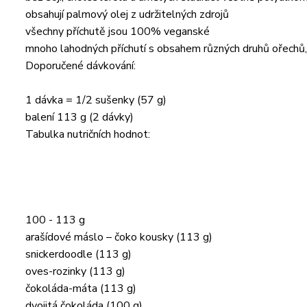
obsahují palmový olej z udržitelných zdrojů
všechny příchutě jsou 100% veganské
mnoho lahodných příchutí s obsahem různých druhů ořechů, 
Doporučené dávkování:
1 dávka = 1/2 sušenky (57 g)
balení 113 g (2 dávky)
Tabulka nutričních hodnot:
100 - 113 g
arašídové máslo – čoko kousky (113 g)
snickerdoodle (113 g)
oves-rozinky (113 g)
čokoláda-máta (113 g)
dvojitá čokoláda (100 g)