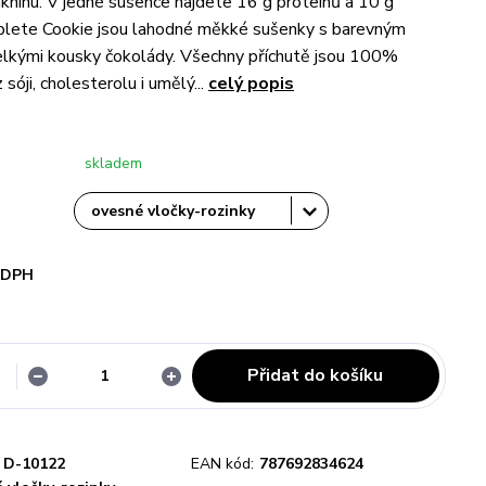
lákninu. V jedné sušence najdete 16 g proteinů a 10 g
mplete Cookie jsou lahodné měkké sušenky s barevným
elkými kousky čokolády. Všechny příchutě jsou 100%
sóji, cholesterolu i umělý...
celý popis
skladem
i DPH
Přidat do košíku
D-10122
EAN kód:
787692834624