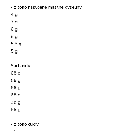
- z toho nasycené mastné kyseliny
4 g
7 g
6 g
8 g
5,5 g
5 g
Sacharidy
68 g
56 g
66 g
68 g
38 g
66 g
- z toho cukry