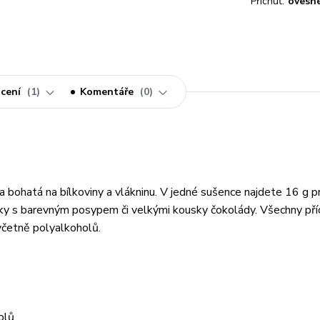
Příchuť:
ovesné
cení
1
Komentáře
0
bohatá na bílkoviny a vlákninu. V jedné sušence najdete 16 g p
ky s barevným posypem či velkými kousky čokolády. Všechny pří
včetně polyalkoholů.
olů