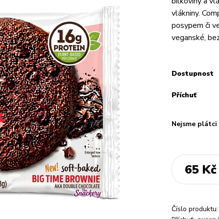
bílkoviny a v
vlákniny. Co
posypem či v
veganské, bez 
Dostupnost
Příchuť
Nejsme plátc
65 Kč
Číslo produktu: