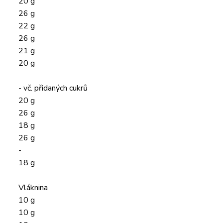
20 g
26 g
22 g
26 g
21 g
20 g
- vč. přidaných cukrů
20 g
26 g
18 g
26 g
-
18 g
Vláknina
10 g
10 g