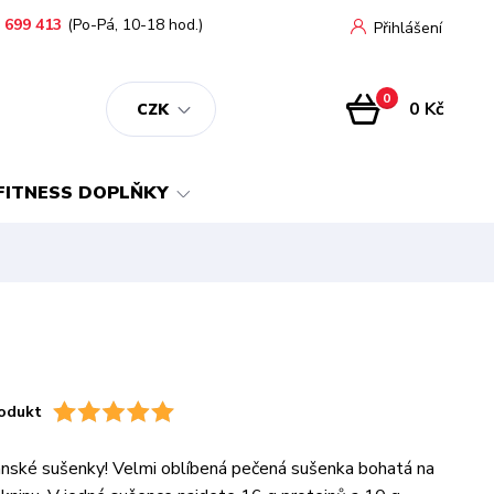
 699 413
(Po-Pá, 10-18 hod.)
Přihlášení
0
0 Kč
CZK
FITNESS DOPLŇKY
odukt
nské sušenky! Velmi oblíbená pečená sušenka bohatá na