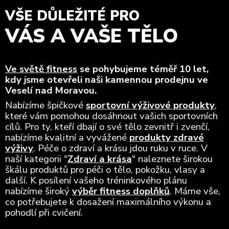
VŠE DŮLEŽITÉ PRO
VÁS A VAŠE TĚLO
Ve světě fitness
se pohybujeme téměř 10 let,
kdy jsme otevřeli naši kamennou prodejnu ve
Veselí nad Moravou.
Nabízíme špičkové
sportovní výživové produkty
,
které vám pomohou dosáhnout vašich sportovních
cílů. Pro ty, kteří dbají o své tělo zevnitř i zvenčí,
nabízíme kvalitní a vyvážené
produkty zdravé
výživy
. Péče o zdraví a krásu jdou ruku v ruce. V
naší kategorii "
Zdraví a krása
" naleznete širokou
škálu produktů pro péči o tělo, pokožku, vlasy a
další. K posílení vašeho tréninkového plánu
nabízíme široký
výběr fitness doplňků
. Máme vše,
co potřebujete k dosažení maximálního výkonu a
pohodlí při cvičení.