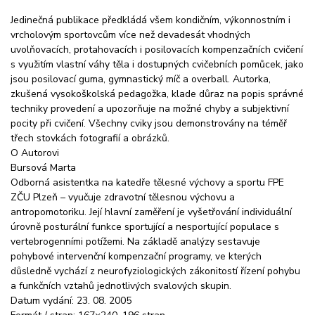
Jedinečná publikace předkládá všem kondičním, výkonnostním i
vrcholovým sportovcům více než devadesát vhodných
uvolňovacích, protahovacích i posilovacích kompenzačních cvičení
s využitím vlastní váhy těla i dostupných cvičebních pomůcek, jako
jsou posilovací guma, gymnastický míč a overball. Autorka,
zkušená vysokoškolská pedagožka, klade důraz na popis správné
techniky provedení a upozorňuje na možné chyby a subjektivní
pocity při cvičení. Všechny cviky jsou demonstrovány na téměř
třech stovkách fotografií a obrázků.
O Autorovi
Bursová Marta
Odborná asistentka na katedře tělesné výchovy a sportu FPE
ZČU Plzeň – vyučuje zdravotní tělesnou výchovu a
antropomotoriku. Její hlavní zaměření je vyšetřování individuální
úrovně posturální funkce sportující a nesportující populace s
vertebrogenními potížemi. Na základě analýzy sestavuje
pohybové intervenční kompenzační programy, ve kterých
důsledně vychází z neurofyziologických zákonitostí řízení pohybu
a funkčních vztahů jednotlivých svalových skupin.
Datum vydání: 23. 08. 2005