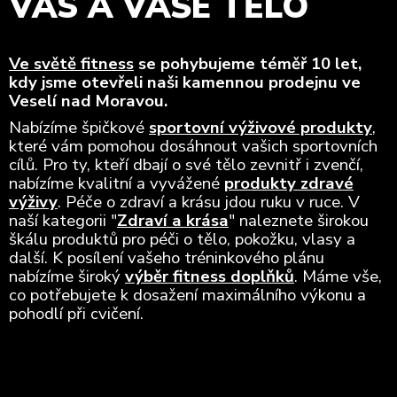
VÁS A VAŠE TĚLO
Ve světě fitness
se pohybujeme téměř 10 let,
kdy jsme otevřeli naši kamennou prodejnu ve
Veselí nad Moravou.
Nabízíme špičkové
sportovní výživové produkty
,
které vám pomohou dosáhnout vašich sportovních
cílů. Pro ty, kteří dbají o své tělo zevnitř i zvenčí,
nabízíme kvalitní a vyvážené
produkty zdravé
výživy
. Péče o zdraví a krásu jdou ruku v ruce. V
naší kategorii "
Zdraví a krása
" naleznete širokou
škálu produktů pro péči o tělo, pokožku, vlasy a
další. K posílení vašeho tréninkového plánu
nabízíme široký
výběr fitness doplňků
. Máme vše,
co potřebujete k dosažení maximálního výkonu a
pohodlí při cvičení.