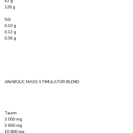
42 g
126 g
Sůl
0,10 g
0,12 g
0,36 g
ANABOLIC MASS STIMULATOR BLEND
Taurin
3 000 mg
3 600 mg
10 800 mg