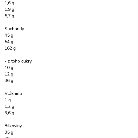
1,6 g
1,9 g
5,7 g
Sacharidy
45 g
54 g
162 g
- z toho cukry
10 g
12 g
36 g
Vláknina
1 g
1,2 g
3,6 g
Bílkoviny
35 g