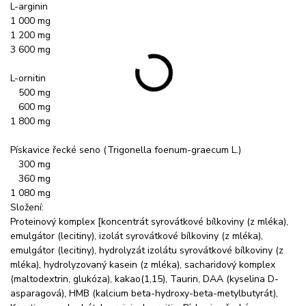
L-arginin
1 000 mg
1 200 mg
3 600 mg
L-ornitin
500 mg
600 mg
1 800 mg
Pískavice řecké seno (Trigonella foenum-graecum L.)
300 mg
360 mg
1 080 mg
Složení:
Proteinový komplex [koncentrát syrovátkové bílkoviny (z mléka),
emulgátor (lecitiny), izolát syrovátkové bílkoviny (z mléka),
emulgátor (lecitiny), hydrolyzát izolátu syrovátkové bílkoviny (z
mléka), hydrolyzovaný kasein (z mléka), sacharidový komplex
(maltodextrin, glukóza), kakao(1,15), Taurin, DAA (kyselina D-
asparagová), HMB (kalcium beta-hydroxy-beta-metylbutyrát),