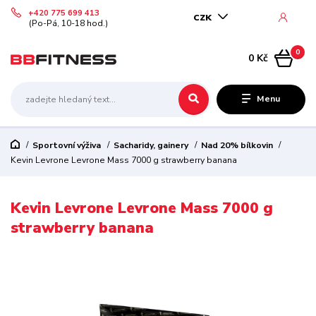
+420 775 699 413
CZK
(Po-Pá, 10-18 hod.)
0
0 Kč
Menu
Sportovní výživa
Sacharidy, gainery
Nad 20% bílkovin
Kevin Levrone Levrone Mass 7000 g strawberry banana
Kevin Levrone Levrone Mass 7000 g
strawberry banana