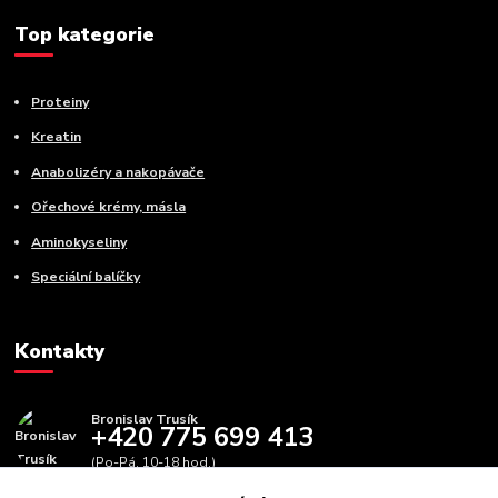
Top kategorie
Proteiny
Kreatin
Anabolizéry a nakopávače
Ořechové krémy, másla
Aminokyseliny
Speciální balíčky
Kontakty
Bronislav Trusík
+420 775 699 413
(Po-Pá, 10-18 hod.)