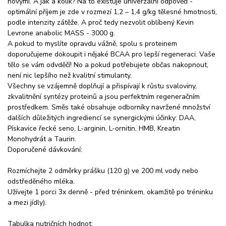
novými. A jak a kolik? Na to existuje univerzální odpověď -
optimální příjem je zde v rozmezí 1,2 – 1,4 g/kg tělesné hmotnosti,
podle intenzity zátěže. A proč tedy nezvolit oblíbený Kevin
Levrone anabolic MASS - 3000 g.
A pokud to myslíte opravdu vážně, spolu s proteinem
doporučujeme dokoupit i nějaké BCAA pro lepší regeneraci. Vaše
tělo se vám odvděčí! No a pokud potřebujete občas nakopnout,
není nic lepšího než kvalitní stimulanty.
Všechny se vzájemně doplňují a přispívají k růstu svaloviny,
zkvalitnění syntézy proteinů a jsou perfektním regeneračním
prostředkem. Směs také obsahuje odborníky navržené množství
dalších důležitých ingrediencí se synergickými účinky: DAA,
Pískavice řecké seno, L-arginin, L-ornitin, HMB, Kreatin
Monohydrát a Taurin.
Doporučené dávkování:
Rozmíchejte 2 odměrky prášku (120 g) ve 200 ml vody nebo
odstředěného mléka.
Užívejte 1 porci 3x denně - před tréninkem, okamžitě po tréninku
a mezi jídly).
Tabulka nutričních hodnot: