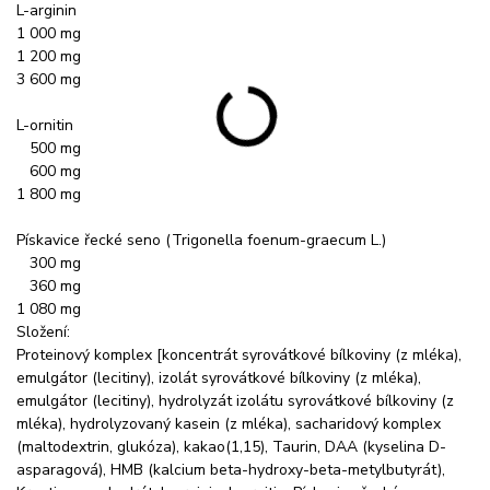
L-arginin
1 000 mg
1 200 mg
3 600 mg
L-ornitin
500 mg
600 mg
1 800 mg
Pískavice řecké seno (Trigonella foenum-graecum L.)
300 mg
360 mg
1 080 mg
Složení:
Proteinový komplex [koncentrát syrovátkové bílkoviny (z mléka),
emulgátor (lecitiny), izolát syrovátkové bílkoviny (z mléka),
emulgátor (lecitiny), hydrolyzát izolátu syrovátkové bílkoviny (z
mléka), hydrolyzovaný kasein (z mléka), sacharidový komplex
(maltodextrin, glukóza), kakao(1,15), Taurin, DAA (kyselina D-
asparagová), HMB (kalcium beta-hydroxy-beta-metylbutyrát),