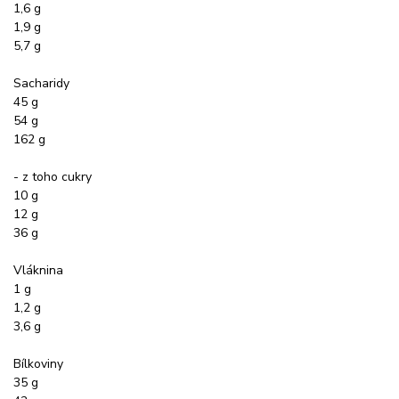
1,6 g
1,9 g
5,7 g
Sacharidy
45 g
54 g
162 g
- z toho cukry
10 g
12 g
36 g
Vláknina
1 g
1,2 g
3,6 g
Bílkoviny
35 g