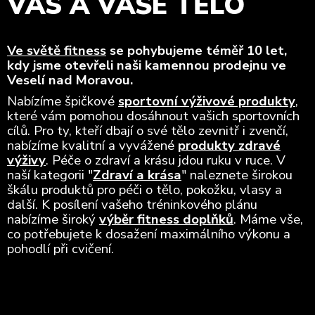
VÁS A VAŠE TĚLO
Ve světě fitness
se pohybujeme téměř 10 let,
kdy jsme otevřeli naši kamennou prodejnu ve
Veselí nad Moravou.
Nabízíme špičkové
sportovní výživové produkty
,
které vám pomohou dosáhnout vašich sportovních
cílů. Pro ty, kteří dbají o své tělo zevnitř i zvenčí,
nabízíme kvalitní a vyvážené
produkty zdravé
výživy
. Péče o zdraví a krásu jdou ruku v ruce. V
naší kategorii "
Zdraví a krása
" naleznete širokou
škálu produktů pro péči o tělo, pokožku, vlasy a
další. K posílení vašeho tréninkového plánu
nabízíme široký
výběr fitness doplňků
. Máme vše,
co potřebujete k dosažení maximálního výkonu a
pohodlí při cvičení.