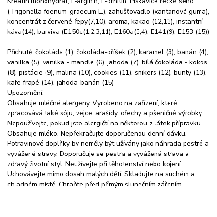
Kreatin monohydrát, L-arginin, L-ornitin, Pískavice řecké seno
(Trigonella foenum-graecum L.), zahušťovadlo (xantanová guma),
koncentrát z červené řepy(7,10), aroma, kakao (12,13), instantní
káva(14), barviva (E150c(1,2,3,11), E160a(3,4), E141(9), E153 (15))
.
Příchutě: čokoláda (1), čokoláda-oříšek (2), karamel (3), banán (4),
vanilka (5), vanilka - mandle (6), jahoda (7), bílá čokoláda - kokos
(8), pistácie (9), malina (10), cookies (11), snikers (12), bunty (13),
kafe frapé (14), jahoda-banán (15)
Upozornění:
Obsahuje mléčné alergeny. Vyrobeno na zařízení, které
zpracovává také sóju, vejce, arašídy, ořechy a pšeničné výrobky.
Nepoužívejte, pokud jste alergičtí na některou z látek přípravku.
Obsahuje mléko. Nepřekračujte doporučenou denní dávku.
Potravinové doplňky by neměly být užívány jako náhrada pestré a
vyvážené stravy. Doporučuje se pestrá a vyvážená strava a
zdravý životní styl. Neužívejte při těhotenství nebo kojení.
Uchovávejte mimo dosah malých dětí. Skladujte na suchém a
chladném místě. Chraňte před přímým slunečním zářením.