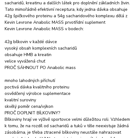
sacharidů, kreatinu a dalších látek pro doplnění základních živin.
Tato mimořádně efektivní receptura, kdy jedna dávka obsahuje
42g špičkového proteinu a 54g sacharidového komplexu dělá z
Kevin Levrone Anabolic MASS prvotřídní suplement
Kevin Levrone Anabolic MASS v bodech:
42g bílkovin v každé dávce
vysoký obsah komplexních sacharidů
obsahuje HMB a kreatin
velice vyvážená chuť
PROČ SÁHNOUT PO Anabolic mass
mnoho lahodných příchutí
poctivá dávka kvalitního proteinu
osvědčený výrobce suplementace
kvalitní suroviny
skvělý poměr cena/výkon
PROČ DOPLNIT BÍLKOVINY?
Bílkoviny hrají ve výživě sportovce velmi důležitou roli. Vzhledem
k tomu, že na rozdíl od sacharidů a tuků v těle neexistuje žádná
zásobárna, je třeba ztracené bílkoviny neustále nahrazovat