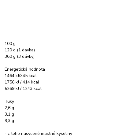
100 g
120 g (1 dávka)
360 g (3 dávky)
Energetická hodnota
1464 kJ/345 kcal
1756 kJ / 414 kcal
5269 kJ / 1243 kcal
Tuky
2,6 g
3,1 g
9,3 g
- z toho nasycené mastné kyseliny