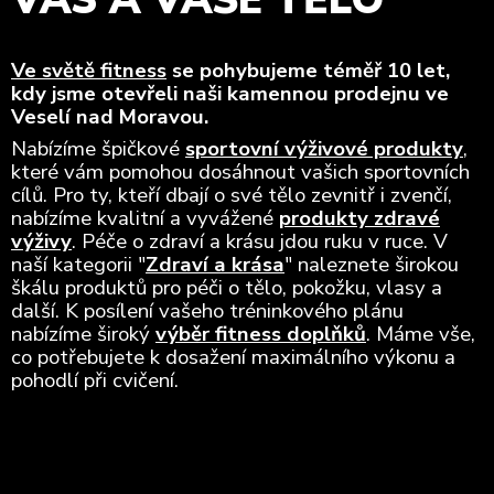
Ve světě fitness
se pohybujeme téměř 10 let,
kdy jsme otevřeli naši kamennou prodejnu ve
Veselí nad Moravou.
Nabízíme špičkové
sportovní výživové produkty
,
které vám pomohou dosáhnout vašich sportovních
cílů. Pro ty, kteří dbají o své tělo zevnitř i zvenčí,
nabízíme kvalitní a vyvážené
produkty zdravé
výživy
. Péče o zdraví a krásu jdou ruku v ruce. V
naší kategorii "
Zdraví a krása
" naleznete širokou
škálu produktů pro péči o tělo, pokožku, vlasy a
další. K posílení vašeho tréninkového plánu
nabízíme široký
výběr fitness doplňků
. Máme vše,
co potřebujete k dosažení maximálního výkonu a
pohodlí při cvičení.