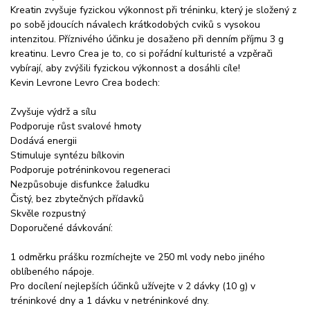
Kreatin zvyšuje fyzickou výkonnost při tréninku, který je složený z
po sobě jdoucích návalech krátkodobých cviků s vysokou
intenzitou. Příznivého účinku je dosaženo při denním příjmu 3 g
kreatinu. Levro Crea je to, co si pořádní kulturisté a vzpěrači
vybírají, aby zvýšili fyzickou výkonnost a dosáhli cíle!
Kevin Levrone Levro Crea bodech:
Zvyšuje výdrž a sílu
Podporuje růst svalové hmoty
Dodává energii
Stimuluje syntézu bílkovin
Podporuje potréninkovou regeneraci
Nezpůsobuje disfunkce žaludku
Čistý, bez zbytečných přídavků
Skvěle rozpustný
Doporučené dávkování:
1 odměrku prášku rozmíchejte ve 250 ml vody nebo jiného
oblíbeného nápoje.
Pro docílení nejlepších účinků užívejte v 2 dávky (10 g) v
tréninkové dny a 1 dávku v netréninkové dny.