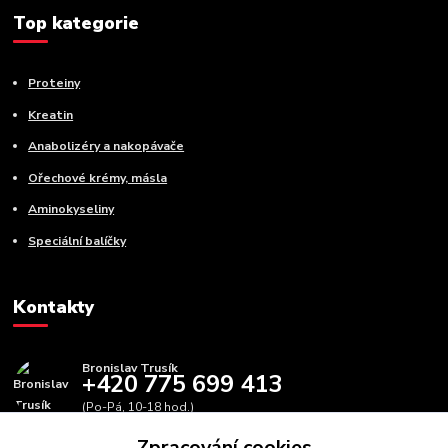
Top kategorie
Proteiny
Kreatin
Anabolizéry a nakopávače
Ořechové krémy, másla
Aminokyseliny
Speciální balíčky
Kontakty
Bronislav Trusík
+420 775 699 413
(Po-Pá, 10-18 hod.)
Zpracování cookies
info@bbfitness.cz