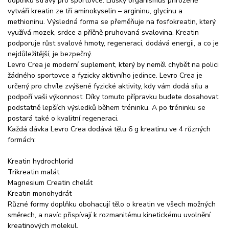
doplňků stravy pro sportovce. Lidský organismus přirozeně
vytváří kreatin ze tří aminokyselin – argininu, glycinu a
methioninu. Výsledná forma se přeměňuje na fosfokreatin, který
využívá mozek, srdce a příčně pruhovaná svalovina. Kreatin
podporuje růst svalové hmoty, regeneraci, dodává energii, a co je
nejdůležitější, je bezpečný.
Levro Crea je moderní suplement, který by neměl chybět na polici
žádného sportovce a fyzicky aktivního jedince. Levro Crea je
určený pro chvíle zvýšené fyzické aktivity, kdy vám dodá sílu a
podpoří vaši výkonnost. Díky tomuto přípravku budete dosahovat
podstatně lepších výsledků během tréninku. A po tréninku se
postará také o kvalitní regeneraci.
Každá dávka Levro Crea dodává tělu 6 g kreatinu ve 4 různých
formách:
Kreatin hydrochlorid
Trikreatin malát
Magnesium Creatin chelát
Kreatin monohydrát
Různé formy doplňku obohacují tělo o kreatin ve všech možných
směrech, a navíc přispívají k rozmanitému kinetickému uvolnění
kreatinových molekul.