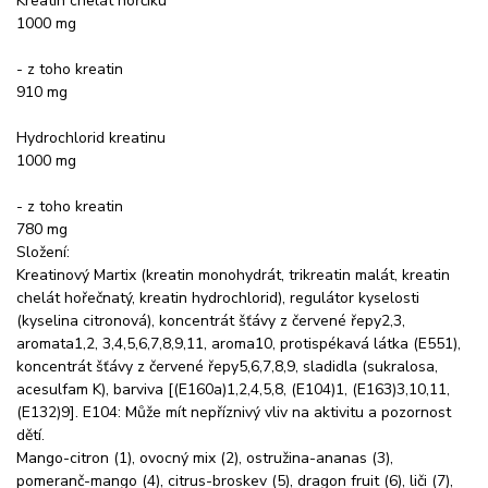
Kreatin chelát hořčíku
1000 mg
- z toho kreatin
910 mg
Hydrochlorid kreatinu
1000 mg
- z toho kreatin
780 mg
Složení:
Kreatinový Martix (kreatin monohydrát, trikreatin malát, kreatin
chelát hořečnatý, kreatin hydrochlorid), regulátor kyselosti
(kyselina citronová), koncentrát šťávy z červené řepy2,3,
aromata1,2, 3,4,5,6,7,8,9,11, aroma10, protispékavá látka (E551),
koncentrát šťávy z červené řepy5,6,7,8,9, sladidla (sukralosa,
acesulfam K), barviva [(E160a)1,2,4,5,8, (E104)1, (E163)3,10,11,
(E132)9]. E104: Může mít nepříznivý vliv na aktivitu a pozornost
dětí.
Mango-citron (1), ovocný mix (2), ostružina-ananas (3),
pomeranč-mango (4), citrus-broskev (5), dragon fruit (6), liči (7),