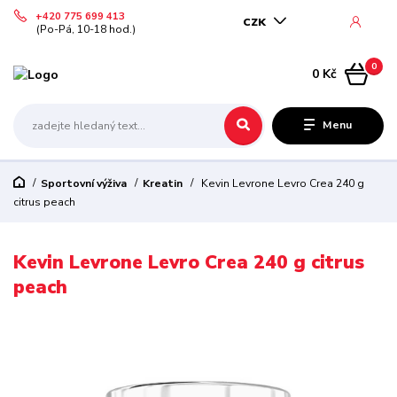
+420 775 699 413
CZK
(Po-Pá, 10-18 hod.)
0
0 Kč
Menu
Sportovní výživa
Kreatin
Kevin Levrone Levro Crea 240 g
citrus peach
Kevin Levrone Levro Crea 240 g citrus
peach