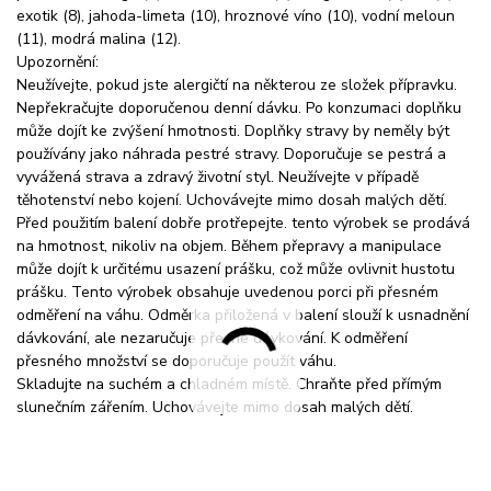
exotik (8), jahoda-limeta (10), hroznové víno (10), vodní meloun
(11), modrá malina (12).
Upozornění:
Neužívejte, pokud jste alergičtí na některou ze složek přípravku.
Nepřekračujte doporučenou denní dávku. Po konzumaci doplňku
může dojít ke zvýšení hmotnosti. Doplňky stravy by neměly být
používány jako náhrada pestré stravy. Doporučuje se pestrá a
vyvážená strava a zdravý životní styl. Neužívejte v případě
těhotenství nebo kojení. Uchovávejte mimo dosah malých dětí.
Před použitím balení dobře protřepejte. tento výrobek se prodává
na hmotnost, nikoliv na objem. Během přepravy a manipulace
může dojít k určitému usazení prášku, což může ovlivnit hustotu
prášku. Tento výrobek obsahuje uvedenou porci při přesném
odměření na váhu. Odměrka přiložená v balení slouží k usnadnění
dávkování, ale nezaručuje přesné dávkování. K odměření
přesného množství se doporučuje použít váhu.
Skladujte na suchém a chladném místě. Chraňte před přímým
slunečním zářením. Uchovávejte mimo dosah malých dětí.