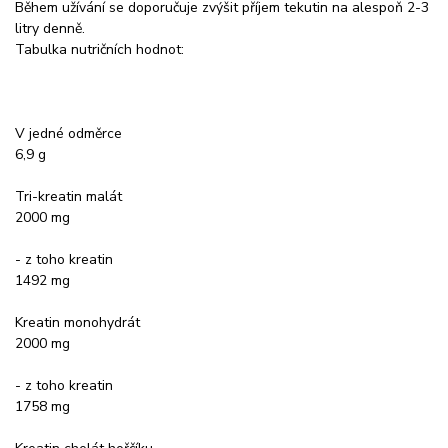
Během užívání se doporučuje zvýšit příjem tekutin na alespoň 2-3
litry denně.
Tabulka nutričních hodnot:
V jedné odměrce
6,9 g
Tri-kreatin malát
2000 mg
- z toho kreatin
1492 mg
Kreatin monohydrát
2000 mg
- z toho kreatin
1758 mg