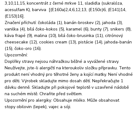
3,10,11,15, koncentrát z černé mrkve 11, sladidla (sukralóza,
acesulfam K), barviva [(E160a)2,4,6,12,13, (E150c)6, (E141)14,
(E153)16].
Značení příchutí: čokoláda (1), banán-broskev (2), jahoda (3),
vanilka (4), bílá čoko-kokos (5), karamel (6), bunty (7), snikers (8),
káva frapé (9), malina (10), bílá čoko-brusinka (11), citrónový
cheesecake (12), cookies cream (13), pistácie (14), jahoda-banán
(15), čoko-oro (16).
Upozornění:
Doplňky stravy nejsou náhražkou běžné a vyvážené stravy.
Neužívejte, jste-li alergičtí na kteroukoliv složku přípravku. Tento
produkt není vhodný pro těhotné ženy a kojící matky. Není vhodné
pro děti. Výrobek skladujte mimo dosah dětí. Nepřekračujte 1
dávku denně. Skladujte při pokojové teplotě v uzavřené nádobě
na suchém místě. Chraňte před světlem.
Upozornění pro alergiky: Obsahuje mléko. Může obsahovat
stopy obilovin (lepek), vajec a sóji.