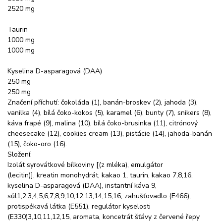
2520 mg
Taurin
1000 mg
1000 mg
Kyselina D-asparagová (DAA)
250 mg
250 mg
Značení příchutí: čokoláda (1), banán-broskev (2), jahoda (3),
vanilka (4), bílá čoko-kokos (5), karamel (6), bunty (7), snikers (8),
káva frapé (9), malina (10), bílá čoko-brusinka (11), citrónový
cheesecake (12), cookies cream (13), pistácie (14), jahoda-banán
(15), čoko-oro (16).
Složení:
Izolát syrovátkové bílkoviny [(z mléka), emulgátor
(lecitin)], kreatin monohydrát, kakao 1, taurin, kakao 7,8,16,
kyselina D-asparagová (DAA), instantní káva 9,
sůl1,2,3,4,5,6,7,8,9,10,12,13,14,15,16, zahušťovadlo (E466),
protispékavá látka (E551), regulátor kyselosti
(E330)3,10,11,12,15, aromata, koncetrát šťávy z červené řepy