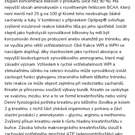
stupeň koncentrace bílkovin v produktu (více než 90 %). Má
nejvyšší obsah aminokyselin s rozvětveným řetězcem BCAA, který
není menší než 25 g na 100 g! Kromě toho neobsahuje žádné
sacharidy a tuky. V kombinaci s přípravkem Optipep® ovlivňuje
zvýšené inzulinové reakce lidského těla po jeho spotřebě. Izolát
stejně jako hydrolyzát syrovátkové bílkoviny by měl být
konzumován ihned po probuzení anebo okamžitě po tréninku, aby
se využila jeho větší vstřebatelnost. Obě frakce WPI a WPH se
navzájem doplňují, díky vlastnostem jako rychlost absorpce a
nejvyšší biodostupnosti syrovátkového aminogramu, které mají
zásadní význam. Vzhledem k rychlé vstřebatelnosti WPI a
stimulačnímu účinku na sekreci inzulínu může syrovátkový izolát
zastoupit funkci glykogenu ztraceného během těžkého tréninku,
tato reakce se může objevit zejména při nedostatku sacharidů.
Kreatin je přirozenou součástí výbavy buněk. Kreatin se vyskytuje
ve svalstvu, mozku, krvi a to ve formě kreatinfosfátu nebo volný.
Denní fyziologická potřeba kreatinu pro běžného člověka je kolem
2 g kreatinu, z nichž část získává organismus z potravy a část
vlastní produkcí z aminokyselin – glycinu, argininu a methioninu.
Zvýšený přísun kreatinu vede k růstu hladiny kreatinfosfátu v
buňce. Zásoba tohoto makroergického kreatinfosfátu slouží k
zachování potřebného množství ATP (adenosintrifosfátu) jako