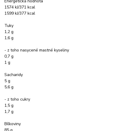
Energetická hodnota
1574 kJ/371 kcal
1599 kJ/377 kcal
Tuky
1,2 g
1,6 g
- z toho nasycené mastné kyseliny
0,7 g
1 g
Sacharidy
5 g
5,6 g
- z toho cukry
1,5 g
1,7 g
Bílkoviny
85 g