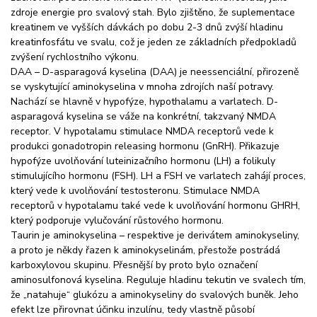
zdroje energie pro svalový stah. Bylo zjištěno, že suplementace
kreatinem ve vyšších dávkách po dobu 2-3 dnů zvýší hladinu
kreatinfosfátu ve svalu, což je jeden ze základních předpokladů
zvýšení rychlostního výkonu.
DAA – D-asparagová kyselina (DAA) je neessenciální, přirozeně
se vyskytující aminokyselina v mnoha zdrojích naší potravy.
Nachází se hlavně v hypofýze, hypothalamu a varlatech. D-
asparagová kyselina se váže na konkrétní, takzvaný NMDA
receptor. V hypotalamu stimulace NMDA receptorů vede k
produkci gonadotropin releasing hormonu (GnRH). Přikazuje
hypofýze uvolňování luteinizačního hormonu (LH) a folikuly
stimulujícího hormonu (FSH). LH a FSH ve varlatech zahájí proces,
který vede k uvolňování testosteronu. Stimulace NMDA
receptorů v hypotalamu také vede k uvolňování hormonu GHRH,
který podporuje vylučování růstového hormonu.
Taurin je aminokyselina – respektive je derivátem aminokyseliny,
a proto je někdy řazen k aminokyselinám, přestože postrádá
karboxylovou skupinu. Přesnější by proto bylo označení
aminosulfonová kyselina. Reguluje hladinu tekutin ve svalech tím,
že „natahuje“ glukózu a aminokyseliny do svalových buněk. Jeho
efekt lze přirovnat účinku inzulínu, tedy vlastně působí