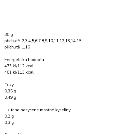
30 g
příchutě: 2,3,4,5,6,7,8,9,10,11,12,13,14,15
příchutě: 1,16
Energetická hodnota
473 kJ/112 kcal
481 kJ/113 kcal
Tuky
0,35 g
0,49 g
- z toho nasycené mastné kyseliny
0,2 g
0,3 g