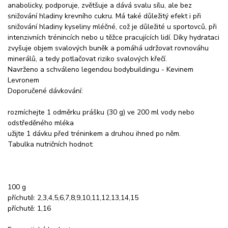
anabolicky, podporuje, zvětšuje a dává svalu sílu, ale bez
snižování hladiny krevního cukru. Má také důležitý efekt i při
snižování hladiny kyseliny mléčné, což je důležité u sportovců, při
intenzivních trénincích nebo u těžce pracujících lidí. Díky hydrataci
zvyšuje objem svalových buněk a pomáhá udržovat rovnováhu
minerálů, a tedy potlačovat riziko svalových křečí.
Navrženo a schváleno legendou bodybuildingu - Kevinem
Levronem
Doporučené dávkování:
rozmíchejte 1 odměrku prášku (30 g) ve 200 ml vody nebo
odstředěného mléka
užijte 1 dávku před tréninkem a druhou ihned po něm.
Tabulka nutričních hodnot:
100 g
příchutě: 2,3,4,5,6,7,8,9,10,11,12,13,14,15
příchutě: 1,16