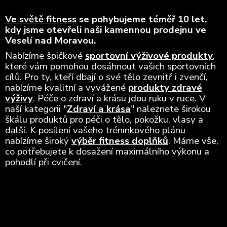
Ve světě fitness
se pohybujeme téměř 10 let,
kdy jsme otevřeli naši kamennou prodejnu ve
Veselí nad Moravou.
Nabízíme špičkové
sportovní výživové produkty
,
které vám pomohou dosáhnout vašich sportovních
cílů. Pro ty, kteří dbají o své tělo zevnitř i zvenčí,
nabízíme kvalitní a vyvážené
produkty zdravé
výživy
. Péče o zdraví a krásu jdou ruku v ruce. V
naší kategorii "
Zdraví a krása
" naleznete širokou
škálu produktů pro péči o tělo, pokožku, vlasy a
další. K posílení vašeho tréninkového plánu
nabízíme široký
výběr fitness doplňků
. Máme vše,
co potřebujete k dosažení maximálního výkonu a
pohodlí při cvičení.