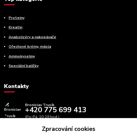
Proteiny
Kreatin
Anabolizéry a nakopávače
Ořechové krémy, másla
Aminokyseliny
Speciální balíčky
Kontakty
Bronislav Trusík
+420 775 699 413
(Po-Pá, 10-18 hod.)
Zpracování cookies
info@bbfitness.cz