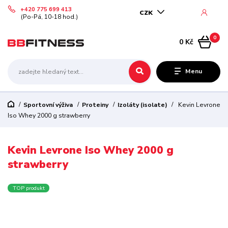
+420 775 699 413
CZK
(Po-Pá, 10-18 hod.)
0
0 Kč
Menu
Sportovní výživa
Proteiny
Izoláty (isolate)
Kevin Levrone
Iso Whey 2000 g strawberry
Kevin Levrone Iso Whey 2000 g
strawberry
TOP produkt