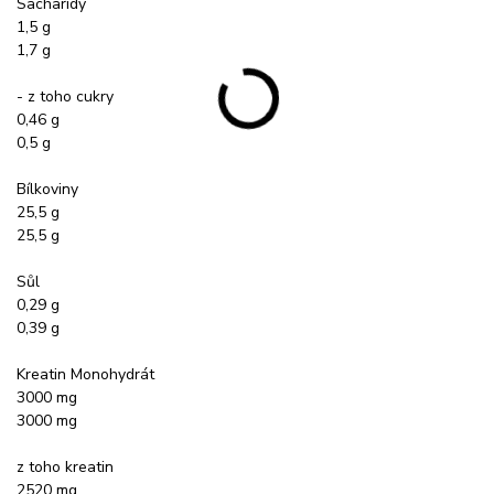
Sacharidy
1,5 g
1,7 g
- z toho cukry
0,46 g
0,5 g
Bílkoviny
25,5 g
25,5 g
Sůl
0,29 g
0,39 g
Kreatin Monohydrát
3000 mg
3000 mg
z toho kreatin
2520 mg