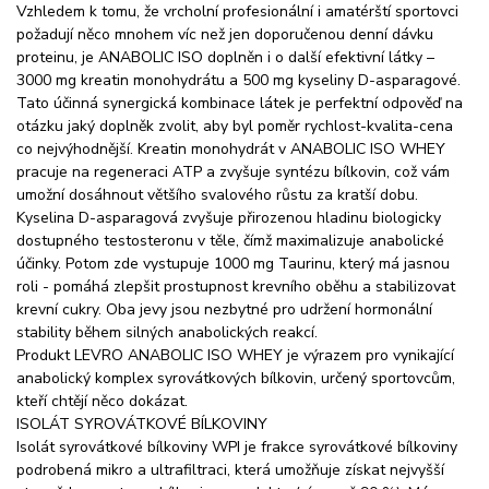
Vzhledem k tomu, že vrcholní profesionální i amatérští sportovci
požadují něco mnohem víc než jen doporučenou denní dávku
proteinu, je ANABOLIC ISO doplněn i o další efektivní látky –
3000 mg kreatin monohydrátu a 500 mg kyseliny D-asparagové.
Tato účinná synergická kombinace látek je perfektní odpověď na
otázku jaký doplněk zvolit, aby byl poměr rychlost-kvalita-cena
co nejvýhodnější. Kreatin monohydrát v ANABOLIC ISO WHEY
pracuje na regeneraci ATP a zvyšuje syntézu bílkovin, což vám
umožní dosáhnout většího svalového růstu za kratší dobu.
Kyselina D-asparagová zvyšuje přirozenou hladinu biologicky
dostupného testosteronu v těle, čímž maximalizuje anabolické
účinky. Potom zde vystupuje 1000 mg Taurinu, který má jasnou
roli - pomáhá zlepšit prostupnost krevního oběhu a stabilizovat
krevní cukry. Oba jevy jsou nezbytné pro udržení hormonální
stability během silných anabolických reakcí.
Produkt LEVRO ANABOLIC ISO WHEY je výrazem pro vynikající
anabolický komplex syrovátkových bílkovin, určený sportovcům,
kteří chtějí něco dokázat.
ISOLÁT SYROVÁTKOVÉ BÍLKOVINY
Isolát syrovátkové bílkoviny WPI je frakce syrovátkové bílkoviny
podrobená mikro a ultrafiltraci, která umožňuje získat nejvyšší