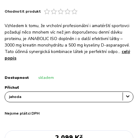
Ohodnotit produkt
Vzhledem k tomu, že vrcholní profesionální i amatérští sportovci
požadují něco mnohem víc než jen doporučenou denní dávku
proteinu, je ANABOLIC ISO doplněn i o další efektivní látky –
3000 mg kreatin monohydrátu a 500 mg kyseliny D-asparagové.
Tato účinná synergická kombinace látek je perfektní odpo...
celý
popis
Dostupnost
skladem
Příchuť
Nejsme plátci DPH
2 099 Kč