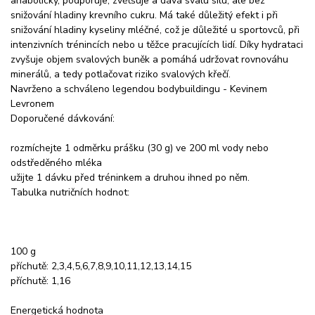
anabolicky, podporuje, zvětšuje a dává svalu sílu, ale bez
snižování hladiny krevního cukru. Má také důležitý efekt i při
snižování hladiny kyseliny mléčné, což je důležité u sportovců, při
intenzivních trénincích nebo u těžce pracujících lidí. Díky hydrataci
zvyšuje objem svalových buněk a pomáhá udržovat rovnováhu
minerálů, a tedy potlačovat riziko svalových křečí.
Navrženo a schváleno legendou bodybuildingu - Kevinem
Levronem
Doporučené dávkování:
rozmíchejte 1 odměrku prášku (30 g) ve 200 ml vody nebo
odstředěného mléka
užijte 1 dávku před tréninkem a druhou ihned po něm.
Tabulka nutričních hodnot:
100 g
příchutě: 2,3,4,5,6,7,8,9,10,11,12,13,14,15
příchutě: 1,16
Energetická hodnota