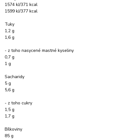
1574 kJ/371 kcal
1599 kJ/377 kcal
Tuky
1,2 g
1,6 g
- z toho nasycené mastné kyseliny
0,7 g
1 g
Sacharidy
5 g
5,6 g
- z toho cukry
1,5 g
1,7 g
Bílkoviny
85 g