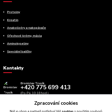
Proteiny
Kreatin
Anabolizéry a nakopávače
Ořechové krémy, másla
Aminokyseliny
Speciální balíčky
Kontakty
Bronislav Trusík
+420 775 699 413
(Po-Pá, 10-18 hod.)
Zpracování cookies
info@bbfitness.cz
Náš e-shop a partneři potřebují Váš
souhlas
s použitím souborů