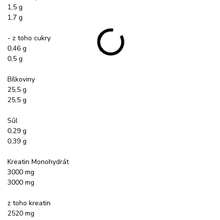
1,5 g
1,7 g
- z toho cukry
0,46 g
0,5 g
Bílkoviny
25,5 g
25,5 g
Sůl
0,29 g
0,39 g
Kreatin Monohydrát
3000 mg
3000 mg
z toho kreatin
2520 mg