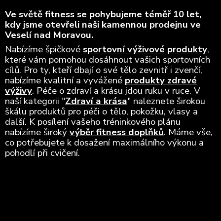
Ve světě fitness
se pohybujeme téměř 10 let,
kdy jsme otevřeli naši kamennou prodejnu ve
Veselí nad Moravou.
Nabízíme špičkové
sportovní výživové produkty
,
které vám pomohou dosáhnout vašich sportovních
cílů. Pro ty, kteří dbají o své tělo zevnitř i zvenčí,
nabízíme kvalitní a vyvážené
produkty zdravé
výživy
. Péče o zdraví a krásu jdou ruku v ruce. V
naší kategorii "
Zdraví a krása
" naleznete širokou
škálu produktů pro péči o tělo, pokožku, vlasy a
další. K posílení vašeho tréninkového plánu
nabízíme široký
výběr fitness doplňků
. Máme vše,
co potřebujete k dosažení maximálního výkonu a
pohodlí při cvičení.