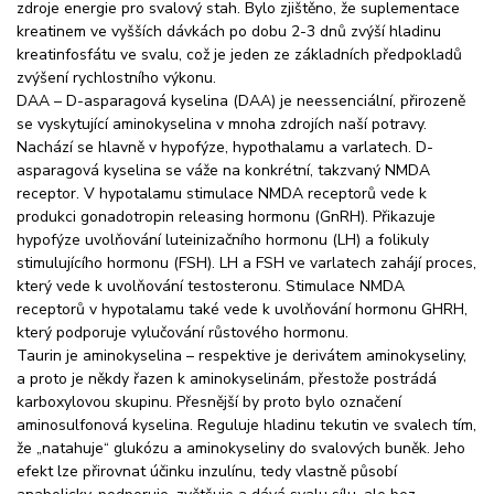
zdroje energie pro svalový stah. Bylo zjištěno, že suplementace
kreatinem ve vyšších dávkách po dobu 2-3 dnů zvýší hladinu
kreatinfosfátu ve svalu, což je jeden ze základních předpokladů
zvýšení rychlostního výkonu.
DAA – D-asparagová kyselina (DAA) je neessenciální, přirozeně
se vyskytující aminokyselina v mnoha zdrojích naší potravy.
Nachází se hlavně v hypofýze, hypothalamu a varlatech. D-
asparagová kyselina se váže na konkrétní, takzvaný NMDA
receptor. V hypotalamu stimulace NMDA receptorů vede k
produkci gonadotropin releasing hormonu (GnRH). Přikazuje
hypofýze uvolňování luteinizačního hormonu (LH) a folikuly
stimulujícího hormonu (FSH). LH a FSH ve varlatech zahájí proces,
který vede k uvolňování testosteronu. Stimulace NMDA
receptorů v hypotalamu také vede k uvolňování hormonu GHRH,
který podporuje vylučování růstového hormonu.
Taurin je aminokyselina – respektive je derivátem aminokyseliny,
a proto je někdy řazen k aminokyselinám, přestože postrádá
karboxylovou skupinu. Přesnější by proto bylo označení
aminosulfonová kyselina. Reguluje hladinu tekutin ve svalech tím,
že „natahuje“ glukózu a aminokyseliny do svalových buněk. Jeho
efekt lze přirovnat účinku inzulínu, tedy vlastně působí