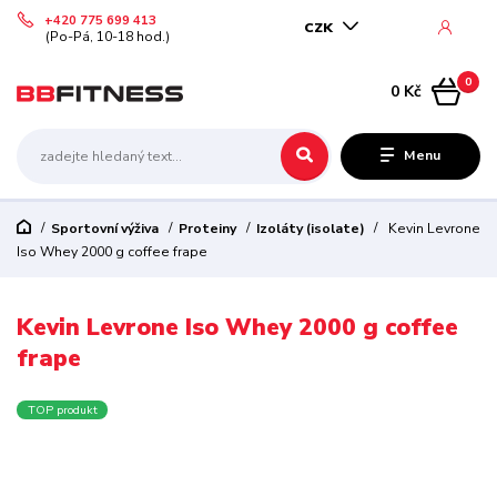
+420 775 699 413
CZK
(Po-Pá, 10-18 hod.)
0
0 Kč
Menu
Sportovní výživa
Proteiny
Izoláty (isolate)
Kevin Levrone
Iso Whey 2000 g coffee frape
Kevin Levrone Iso Whey 2000 g coffee
frape
TOP produkt