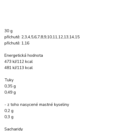
30 g
příchutě: 2,3,4,5,6,7,8,9,10,11,12,13,14,15
příchutě: 1,16
Energetická hodnota
473 kJ/112 kcal
481 kJ/113 kcal
Tuky
0,35 g
0,49 g
- z toho nasycené mastné kyseliny
0,2 g
0,3 g
Sacharidy