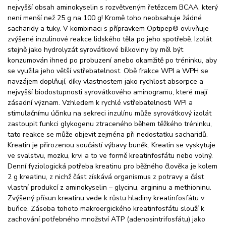
nejvyšší obsah aminokyselin s rozvětveným řetězcem BCAA, který
není menší než 25 g na 100 g! Kromě toho neobsahuje žádné
sacharidy a tuky. V kombinaci s přípravkem Optipep® ovlivňuje
zvýšené inzulinové reakce lidského těla po jeho spotřebě. Izolát
stejně jako hydrolyzát syrovátkové bílkoviny by měl být
konzumován ihned po probuzení anebo okamžitě po tréninku, aby
se využila jeho větší vstřebatelnost. Obě frakce WPI a WPH se
navzájem doplňují, díky vlastnostem jako rychlost absorpce a
nejvyšší biodostupnosti syrovátkového aminogramu, které mají
zásadní význam. Vzhledem k rychlé vstřebatelnosti WPI a
stimulačnímu účinku na sekreci inzulínu může syrovátkový izolát
zastoupit funkci glykogenu ztraceného během těžkého tréninku,
tato reakce se může objevit zejména při nedostatku sacharidů.
Kreatin je přirozenou součástí výbavy buněk. Kreatin se vyskytuje
ve svalstvu, mozku, krvi a to ve formě kreatinfosfátu nebo volný.
Denní fyziologická potřeba kreatinu pro běžného člověka je kolem
2 g kreatinu, z nichž část získává organismus z potravy a část
vlastní produkcí z aminokyselin – glycinu, argininu a methioninu.
Zvýšený přísun kreatinu vede k růstu hladiny kreatinfosfátu v
buňce. Zásoba tohoto makroergického kreatinfosfátu slouží k
zachování potřebného množství ATP (adenosintrifosfátu) jako