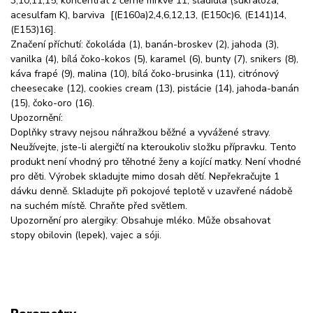
3,10,11,15, koncentrát z černé mrkve 11, sladidla (sukralóza,
acesulfam K), barviva [(E160a)2,4,6,12,13, (E150c)6, (E141)14,
(E153)16].
Značení příchutí: čokoláda (1), banán-broskev (2), jahoda (3),
vanilka (4), bílá čoko-kokos (5), karamel (6), bunty (7), snikers (8),
káva frapé (9), malina (10), bílá čoko-brusinka (11), citrónový
cheesecake (12), cookies cream (13), pistácie (14), jahoda-banán
(15), čoko-oro (16).
Upozornění:
Doplňky stravy nejsou náhražkou běžné a vyvážené stravy.
Neužívejte, jste-li alergičtí na kteroukoliv složku přípravku. Tento
produkt není vhodný pro těhotné ženy a kojící matky. Není vhodné
pro děti. Výrobek skladujte mimo dosah dětí. Nepřekračujte 1
dávku denně. Skladujte při pokojové teplotě v uzavřené nádobě
na suchém místě. Chraňte před světlem.
Upozornění pro alergiky: Obsahuje mléko. Může obsahovat
stopy obilovin (lepek), vajec a sóji.