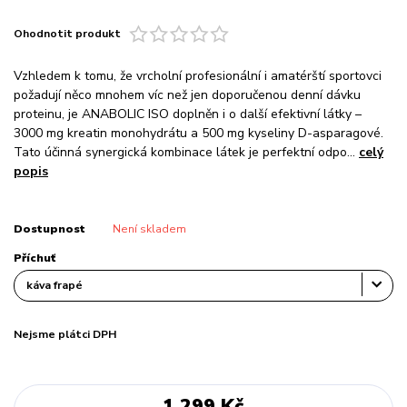
Ohodnotit produkt
Vzhledem k tomu, že vrcholní profesionální i amatérští sportovci
požadují něco mnohem víc než jen doporučenou denní dávku
proteinu, je ANABOLIC ISO doplněn i o další efektivní látky –
3000 mg kreatin monohydrátu a 500 mg kyseliny D-asparagové.
Tato účinná synergická kombinace látek je perfektní odpo...
celý
popis
Dostupnost
Není skladem
Příchuť
Nejsme plátci DPH
1 299 Kč