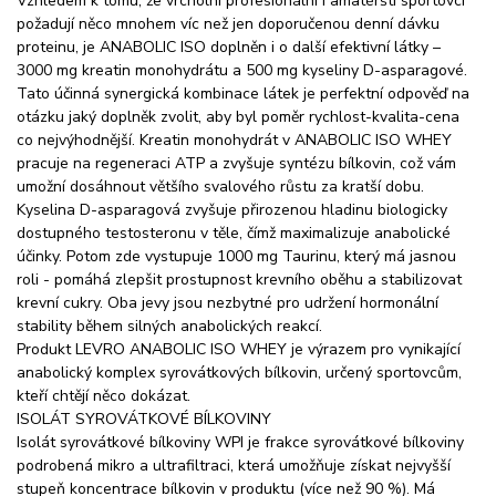
Vzhledem k tomu, že vrcholní profesionální i amatérští sportovci
požadují něco mnohem víc než jen doporučenou denní dávku
proteinu, je ANABOLIC ISO doplněn i o další efektivní látky –
3000 mg kreatin monohydrátu a 500 mg kyseliny D-asparagové.
Tato účinná synergická kombinace látek je perfektní odpověď na
otázku jaký doplněk zvolit, aby byl poměr rychlost-kvalita-cena
co nejvýhodnější. Kreatin monohydrát v ANABOLIC ISO WHEY
pracuje na regeneraci ATP a zvyšuje syntézu bílkovin, což vám
umožní dosáhnout většího svalového růstu za kratší dobu.
Kyselina D-asparagová zvyšuje přirozenou hladinu biologicky
dostupného testosteronu v těle, čímž maximalizuje anabolické
účinky. Potom zde vystupuje 1000 mg Taurinu, který má jasnou
roli - pomáhá zlepšit prostupnost krevního oběhu a stabilizovat
krevní cukry. Oba jevy jsou nezbytné pro udržení hormonální
stability během silných anabolických reakcí.
Produkt LEVRO ANABOLIC ISO WHEY je výrazem pro vynikající
anabolický komplex syrovátkových bílkovin, určený sportovcům,
kteří chtějí něco dokázat.
ISOLÁT SYROVÁTKOVÉ BÍLKOVINY
Isolát syrovátkové bílkoviny WPI je frakce syrovátkové bílkoviny
podrobená mikro a ultrafiltraci, která umožňuje získat nejvyšší
stupeň koncentrace bílkovin v produktu (více než 90 %). Má