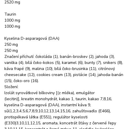
2520 mg
Taurin
1000 mg
1000 mg
Kyselina D-asparagová (DAA)
250 mg
250 mg
Značení příchutí: čokoláda (1), banán-broskev (2), jahoda (3),
vanilka (4), bílá čoko-kokos (5), karamel (6), bunty (7), snikers (8),
káva frapé (9), malina (10), bílá čoko-brusinka (11), citrónový
cheesecake (12), cookies cream (13), pistácie (14), jahoda-banán
(15), čoko-oro (16).
Složení:
Izolát syrovátkové bílkoviny [(z mléka), emulgátor
(lecitin)], kreatin monohydrát, kakao 1, taurin, kakao 7,8,16,
kyselina D-asparagová (DAA), instantní káva 9,
sůl1,2,3,4,5,6,7,8,9,10,12,13,14,15,16, zahušťovadlo (E466),
protispékavá látka (E551), regulátor kyselosti
(E330)3,10,11,12,15, aromata, koncetrát šťávy z červené řepy