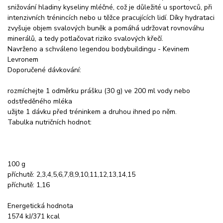
snižování hladiny kyseliny mléčné, což je důležité u sportovců, při
intenzivních trénincích nebo u těžce pracujících lidí. Díky hydrataci
zvyšuje objem svalových buněk a pomáhá udržovat rovnováhu
minerálů, a tedy potlačovat riziko svalových křečí.
Navrženo a schváleno legendou bodybuildingu - Kevinem
Levronem
Doporučené dávkování:
rozmíchejte 1 odměrku prášku (30 g) ve 200 ml vody nebo
odstředěného mléka
užijte 1 dávku před tréninkem a druhou ihned po něm.
Tabulka nutričních hodnot:
100 g
příchutě: 2,3,4,5,6,7,8,9,10,11,12,13,14,15
příchutě: 1,16
Energetická hodnota
1574 kJ/371 kcal