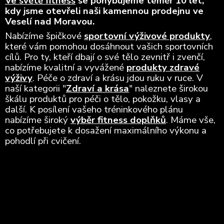
Ve světě fitness
se pohybujeme téměř 10 let,
kdy jsme otevřeli naši kamennou prodejnu ve
Veselí nad Moravou.
Nabízíme špičkové
sportovní výživové produkty
,
které vám pomohou dosáhnout vašich sportovních
cílů. Pro ty, kteří dbají o své tělo zevnitř i zvenčí,
nabízíme kvalitní a vyvážené
produkty zdravé
výživy
. Péče o zdraví a krásu jdou ruku v ruce. V
naší kategorii "
Zdraví a krása
" naleznete širokou
škálu produktů pro péči o tělo, pokožku, vlasy a
další. K posílení vašeho tréninkového plánu
nabízíme široký
výběr fitness doplňků
. Máme vše,
co potřebujete k dosažení maximálního výkonu a
pohodlí při cvičení.