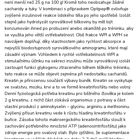
není menší než 25 g na 100 g! Kromě toho neobsahuje žádné
sacharidy a tuky. V kombinaci s přípravkem Optipep® ovlivňuje
zvýšené inzulinové reakce lidského těla po jeho spotřebě. Izolát
stejně jako hydrolyzát syrovátkové bílkoviny by měl být
konzumován ihned po probuzení anebo okamžitě po tréninku, aby
se využila jeho větší vstřebatelnost. Obě frakce WPI a WPH se
navzájem doplňují, díky vlastnostem jako rychlost absorpce a
nejvyšší biodostupnosti syrovátkového aminogramu, které mají
zásadní význam. Vzhledem k rychlé vstřebatelnosti WPI a
stimulačnímu účinku na sekreci inzulínu může syrovátkový izolát
zastoupit funkci glykogenu ztraceného během těžkého tréninku,
tato reakce se může objevit zejména při nedostatku sacharidů.
Kreatin je přirozenou součástí výbavy buněk. Kreatin se vyskytuje
ve svalstvu, mozku, krvi a to ve formě kreatinfosfátu nebo volný.
Denní fyziologická potřeba kreatinu pro běžného člověka je kolem
2 g kreatinu, z nichž část získává organismus z potravy a část
vlastní produkcí z aminokyselin – glycinu, argininu a methioninu.
Zvýšený přísun kreatinu vede k růstu hladiny kreatinfosfátu v
buňce. Zásoba tohoto makroergického kreatinfosfátu slouží k
zachování potřebného množství ATP (adenosintrifosfátu) jako
zdroje energie pro svalový stah. Bylo zjištěno, že suplementace