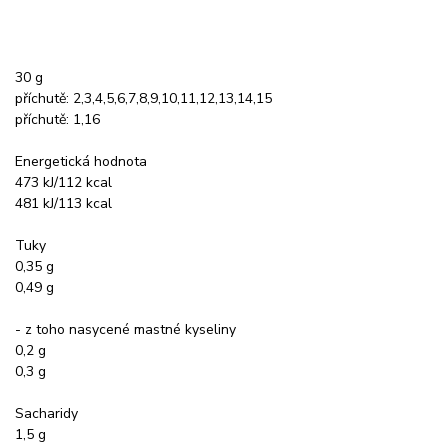
30 g
příchutě: 2,3,4,5,6,7,8,9,10,11,12,13,14,15
příchutě: 1,16
Energetická hodnota
473 kJ/112 kcal
481 kJ/113 kcal
Tuky
0,35 g
0,49 g
- z toho nasycené mastné kyseliny
0,2 g
0,3 g
Sacharidy
1,5 g