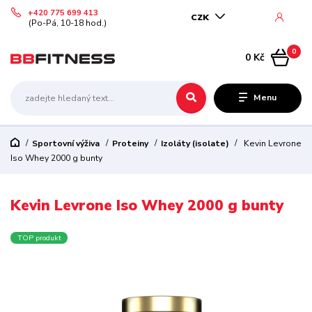
+420 775 699 413
CZK
(Po-Pá, 10-18 hod.)
0
0 Kč
Menu
Sportovní výživa
Proteiny
Izoláty (isolate)
Kevin Levrone
Iso Whey 2000 g bunty
Kevin Levrone Iso Whey 2000 g bunty
TOP produkt