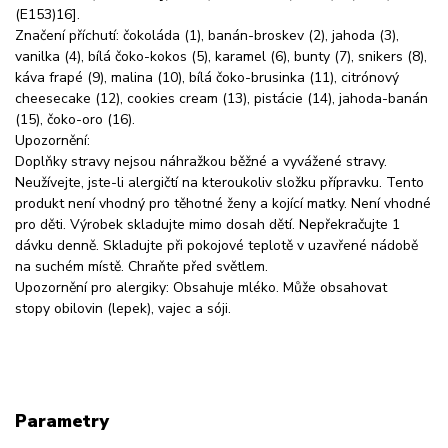
(E153)16].
Značení příchutí: čokoláda (1), banán-broskev (2), jahoda (3),
vanilka (4), bílá čoko-kokos (5), karamel (6), bunty (7), snikers (8),
káva frapé (9), malina (10), bílá čoko-brusinka (11), citrónový
cheesecake (12), cookies cream (13), pistácie (14), jahoda-banán
(15), čoko-oro (16).
Upozornění:
Doplňky stravy nejsou náhražkou běžné a vyvážené stravy.
Neužívejte, jste-li alergičtí na kteroukoliv složku přípravku. Tento
produkt není vhodný pro těhotné ženy a kojící matky. Není vhodné
pro děti. Výrobek skladujte mimo dosah dětí. Nepřekračujte 1
dávku denně. Skladujte při pokojové teplotě v uzavřené nádobě
na suchém místě. Chraňte před světlem.
Upozornění pro alergiky: Obsahuje mléko. Může obsahovat
stopy obilovin (lepek), vajec a sóji.
Parametry