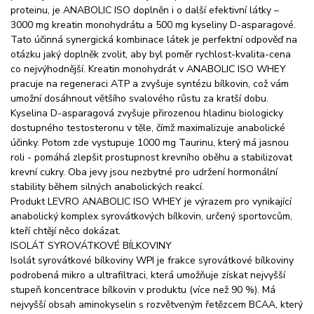
proteinu, je ANABOLIC ISO doplněn i o další efektivní látky –
3000 mg kreatin monohydrátu a 500 mg kyseliny D-asparagové.
Tato účinná synergická kombinace látek je perfektní odpověď na
otázku jaký doplněk zvolit, aby byl poměr rychlost-kvalita-cena
co nejvýhodnější. Kreatin monohydrát v ANABOLIC ISO WHEY
pracuje na regeneraci ATP a zvyšuje syntézu bílkovin, což vám
umožní dosáhnout většího svalového růstu za kratší dobu.
Kyselina D-asparagová zvyšuje přirozenou hladinu biologicky
dostupného testosteronu v těle, čímž maximalizuje anabolické
účinky. Potom zde vystupuje 1000 mg Taurinu, který má jasnou
roli - pomáhá zlepšit prostupnost krevního oběhu a stabilizovat
krevní cukry. Oba jevy jsou nezbytné pro udržení hormonální
stability během silných anabolických reakcí.
Produkt LEVRO ANABOLIC ISO WHEY je výrazem pro vynikající
anabolický komplex syrovátkových bílkovin, určený sportovcům,
kteří chtějí něco dokázat.
ISOLÁT SYROVÁTKOVÉ BÍLKOVINY
Isolát syrovátkové bílkoviny WPI je frakce syrovátkové bílkoviny
podrobená mikro a ultrafiltraci, která umožňuje získat nejvyšší
stupeň koncentrace bílkovin v produktu (více než 90 %). Má
nejvyšší obsah aminokyselin s rozvětveným řetězcem BCAA, který