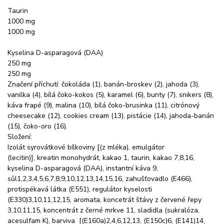
Taurin
1000 mg
1000 mg
Kyselina D-asparagová (DAA)
250 mg
250 mg
Značení příchutí: čokoláda (1), banán-broskev (2), jahoda (3),
vanilka (4), bílá čoko-kokos (5), karamel (6), bunty (7), snikers (8),
káva frapé (9), malina (10), bílá čoko-brusinka (11), citrónový
cheesecake (12), cookies cream (13), pistácie (14), jahoda-banán
(15), čoko-oro (16).
Složení:
Izolát syrovátkové bílkoviny [(z mléka), emulgátor
(lecitin)], kreatin monohydrát, kakao 1, taurin, kakao 7,8,16,
kyselina D-asparagová (DAA), instantní káva 9,
sůl1,2,3,4,5,6,7,8,9,10,12,13,14,15,16, zahušťovadlo (E466),
protispékavá látka (E551), regulátor kyselosti
(E330)3,10,11,12,15, aromata, koncetrát šťávy z červené řepy
3,10,11,15, koncentrát z černé mrkve 11, sladidla (sukralóza,
acesulfam K), barviva [(E160a)2,4,6,12,13, (E150c)6, (E141)14,