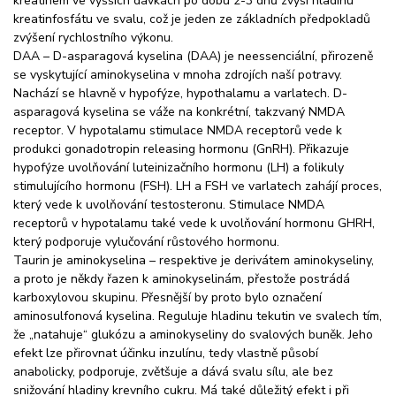
kreatinem ve vyšších dávkách po dobu 2-3 dnů zvýší hladinu
kreatinfosfátu ve svalu, což je jeden ze základních předpokladů
zvýšení rychlostního výkonu.
DAA – D-asparagová kyselina (DAA) je neessenciální, přirozeně
se vyskytující aminokyselina v mnoha zdrojích naší potravy.
Nachází se hlavně v hypofýze, hypothalamu a varlatech. D-
asparagová kyselina se váže na konkrétní, takzvaný NMDA
receptor. V hypotalamu stimulace NMDA receptorů vede k
produkci gonadotropin releasing hormonu (GnRH). Přikazuje
hypofýze uvolňování luteinizačního hormonu (LH) a folikuly
stimulujícího hormonu (FSH). LH a FSH ve varlatech zahájí proces,
který vede k uvolňování testosteronu. Stimulace NMDA
receptorů v hypotalamu také vede k uvolňování hormonu GHRH,
který podporuje vylučování růstového hormonu.
Taurin je aminokyselina – respektive je derivátem aminokyseliny,
a proto je někdy řazen k aminokyselinám, přestože postrádá
karboxylovou skupinu. Přesnější by proto bylo označení
aminosulfonová kyselina. Reguluje hladinu tekutin ve svalech tím,
že „natahuje“ glukózu a aminokyseliny do svalových buněk. Jeho
efekt lze přirovnat účinku inzulínu, tedy vlastně působí
anabolicky, podporuje, zvětšuje a dává svalu sílu, ale bez
snižování hladiny krevního cukru. Má také důležitý efekt i při