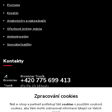
Proteiny
Kreatin
Anabolizéry a nakopávače
Ořechové krémy, másla
Aminokyseliny
Speciální balíčky
Kontakty
Bronislav Trusík
+420 775 699 413
(Po-Pá, 10-18 hod.)
Zpracování cookies
info@bbfitness.cz
Náš e-shop a partneři potřebují Váš
souhlas
s použitím souborů
cookies, aby Vám mohli zobrazovat informace týkající se Vašich