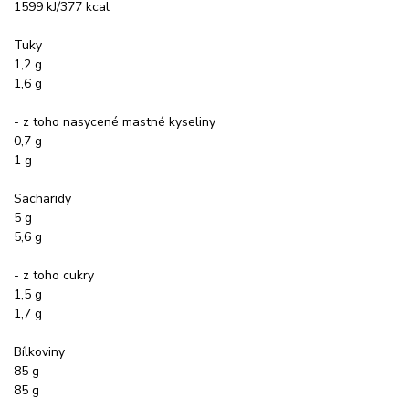
1599 kJ/377 kcal
Tuky
1,2 g
1,6 g
- z toho nasycené mastné kyseliny
0,7 g
1 g
Sacharidy
5 g
5,6 g
- z toho cukry
1,5 g
1,7 g
Bílkoviny
85 g
85 g