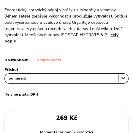
Energetický isotonický nápoj v prášku s minerály a vitamíny.
Během zátěže zlepšuje výkonnost a prodlužuje vytrvalost. Snižuje
pocit vyčerpanosti a svalové únavy. Urychluje celkovou
regeneraci. Vylepšená receptura. Bez barviv. Lepší výkon. Delší
vytrvalost. Menší pocit únavy. ISOSTAR HYDRATE & P...
celý
popis
Dostupnost
Není skladem
Příchuť
Nejsme plátci DPH
269 Kč
Momentálně není k dispozici