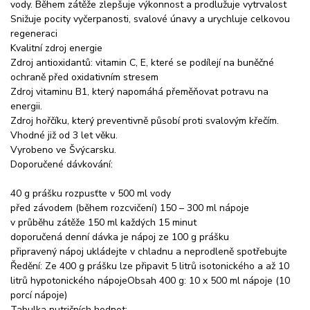
vody. Během zátěže zlepšuje výkonnost a prodlužuje vytrvalost
Snižuje pocity vyčerpanosti, svalové únavy a urychluje celkovou
regeneraci
Kvalitní zdroj energie
Zdroj antioxidantů: vitamin C, E, které se podílejí na buněčné
ochraně před oxidativním stresem
Zdroj vitaminu B1, který napomáhá přeměňovat potravu na
energii.
Zdroj hořčíku, který preventivně působí proti svalovým křečím.
Vhodné již od 3 let věku.
Vyrobeno ve Švýcarsku.
Doporučené dávkování:
40 g prášku rozpusťte v 500 ml vody
před závodem (během rozcvičení) 150 – 300 ml nápoje
v průběhu zátěže 150 ml každých 15 minut
doporučená denní dávka je nápoj ze 100 g prášku
připravený nápoj ukládejte v chladnu a neprodleně spotřebujte
Ředění: Ze 400 g prášku lze připavit 5 litrů isotonického a až 10
litrů hypotonického nápojeObsah 400 g: 10 x 500 ml nápoje (10
porcí nápoje)
Tabulka nutričních hodnot: