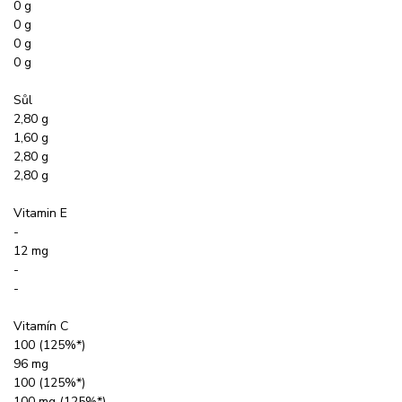
0 g
0 g
0 g
0 g
Sůl
2,80 g
1,60 g
2,80 g
2,80 g
Vitamin E
-
12 mg
-
-
Vitamín C
100 (125%*)
96 mg
100 (125%*)
100 mg (125%*)