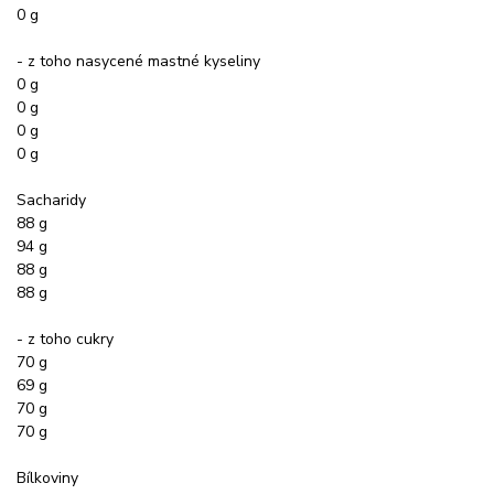
0 g
- z toho nasycené mastné kyseliny
0 g
0 g
0 g
0 g
Sacharidy
88 g
94 g
88 g
88 g
- z toho cukry
70 g
69 g
70 g
70 g
Bílkoviny