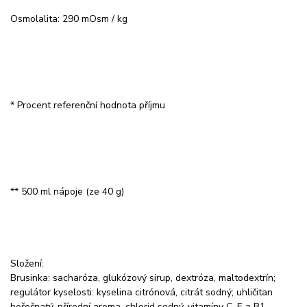
Osmolalita: 290 mOsm / kg
* Procent referenční hodnota příjmu
** 500 ml nápoje (ze 40 g)
Složení:
Brusinka: sacharóza, glukózový sirup, dextróza, maltodextrín;
regulátor kyselosti: kyselina citrónová, citrát sodný; uhličitan
hořečnatý, přírodní aroma, chlorid sodný, vitamíny C, E a B1