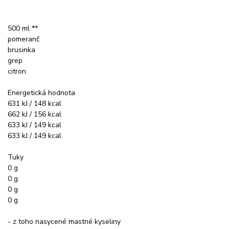
500 ml **
pomeranč
brusinka
grep
citron
Energetická hodnota
631 kJ / 148 kcal
662 kJ / 156 kcal
633 kJ / 149 kcal
633 kJ / 149 kcal
Tuky
0 g
0 g
0 g
0 g
- z toho nasycené mastné kyseliny