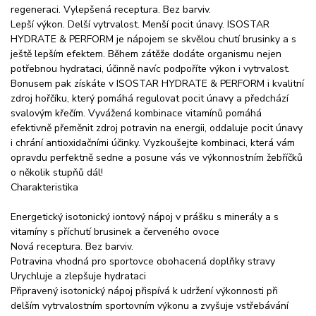
regeneraci. Vylepšená receptura. Bez barviv.
Lepší výkon. Delší vytrvalost. Menší pocit únavy. ISOSTAR
HYDRATE & PERFORM je nápojem se skvělou chutí brusinky a s
ještě lepším efektem. Během zátěže dodáte organismu nejen
potřebnou hydrataci, účinně navíc podpoříte výkon i vytrvalost.
Bonusem pak získáte v ISOSTAR HYDRATE & PERFORM i kvalitní
zdroj hořčíku, který pomáhá regulovat pocit únavy a předchází
svalovým křečím. Vyvážená kombinace vitamínů pomáhá
efektivně přeměnit zdroj potravin na energii, oddaluje pocit únavy
i chrání antioxidačními účinky. Vyzkoušejte kombinaci, která vám
opravdu perfektně sedne a posune vás ve výkonnostním žebříčků
o několik stupňů dál!
Charakteristika
Energetický isotonický iontový nápoj v prášku s minerály a s
vitamíny s příchutí brusinek a červeného ovoce
Nová receptura. Bez barviv.
Potravina vhodná pro sportovce obohacená doplňky stravy
Urychluje a zlepšuje hydrataci
Připravený isotonický nápoj přispívá k udržení výkonnosti při
delším vytrvalostním sportovním výkonu a zvyšuje vstřebávání