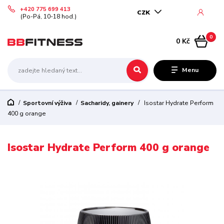
+420 775 699 413
CZK
(Po-Pá, 10-18 hod.)
0
0 Kč
Menu
Sportovní výživa
Sacharidy, gainery
Isostar Hydrate Perform
400 g orange
Isostar Hydrate Perform 400 g orange