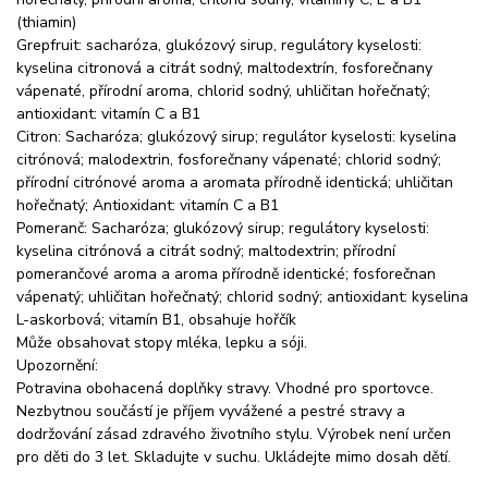
(thiamin)
Grepfruit: sacharóza, glukózový sirup, regulátory kyselosti:
kyselina citronová a citrát sodný, maltodextrín, fosforečnany
vápenaté, přírodní aroma, chlorid sodný, uhličitan hořečnatý;
antioxidant: vitamín C a B1
Citron: Sacharóza; glukózový sirup; regulátor kyselosti: kyselina
citrónová; malodextrin, fosforečnany vápenaté; chlorid sodný;
přírodní citrónové aroma a aromata přírodně identická; uhličitan
hořečnatý; Antioxidant: vitamín C a B1
Pomeranč: Sacharóza; glukózový sirup; regulátory kyselosti:
kyselina citrónová a citrát sodný; maltodextrin; přírodní
pomerančové aroma a aroma přírodně identické; fosforečnan
vápenatý; uhličitan hořečnatý; chlorid sodný; antioxidant: kyselina
L-askorbová; vitamín B1, obsahuje hořčík
Může obsahovat stopy mléka, lepku a sóji.
Upozornění:
Potravina obohacená doplňky stravy. Vhodné pro sportovce.
Nezbytnou součástí je příjem vyvážené a pestré stravy a
dodržování zásad zdravého životního stylu. Výrobek není určen
pro děti do 3 let. Skladujte v suchu. Ukládejte mimo dosah dětí.