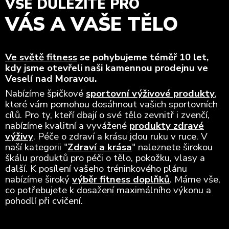
VŠE DŮLEŽITÉ PRO
VÁS A VAŠE TĚLO
Ve světě fitness
se pohybujeme téměř 10 let,
kdy jsme otevřeli naši kamennou prodejnu ve
Veselí nad Moravou.
Nabízíme špičkové
sportovní výživové produkty
,
které vám pomohou dosáhnout vašich sportovních
cílů. Pro ty, kteří dbají o své tělo zevnitř i zvenčí,
nabízíme kvalitní a vyvážené
produkty zdravé
výživy
. Péče o zdraví a krásu jdou ruku v ruce. V
naší kategorii "
Zdraví a krása
" naleznete širokou
škálu produktů pro péči o tělo, pokožku, vlasy a
další. K posílení vašeho tréninkového plánu
nabízíme široký
výběr fitness doplňků
. Máme vše,
co potřebujete k dosažení maximálního výkonu a
pohodlí při cvičení.