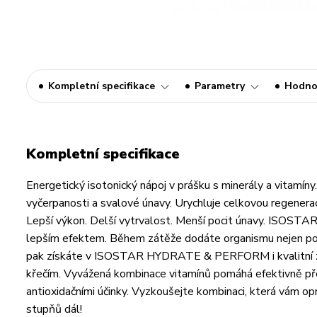
Kompletní specifikace
Parametry
Hodno
Kompletní specifikace
Energetický isotonický nápoj v prášku s minerály a vitamín
vyčerpanosti a svalové únavy. Urychluje celkovou regenerac
Lepší výkon. Delší vytrvalost. Menší pocit únavy. ISOST
lepším efektem. Během zátěže dodáte organismu nejen potř
pak získáte v ISOSTAR HYDRATE & PERFORM i kvalitní zdr
křečím. Vyvážená kombinace vitamínů pomáhá efektivně přemě
antioxidačními účinky. Vyzkoušejte kombinaci, která vám o
stupňů dál!