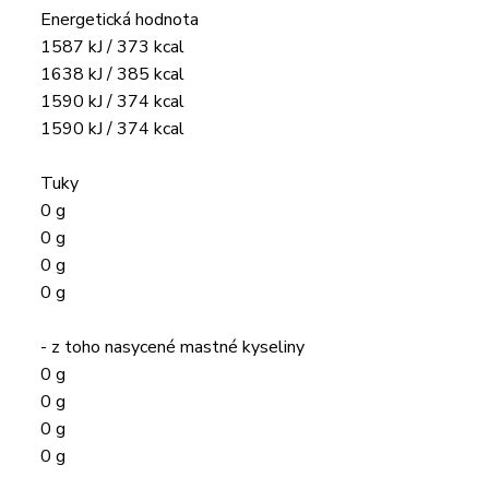
Energetická hodnota
1587 kJ / 373 kcal
1638 kJ / 385 kcal
1590 kJ / 374 kcal
1590 kJ / 374 kcal
Tuky
0 g
0 g
0 g
0 g
- z toho nasycené mastné kyseliny
0 g
0 g
0 g
0 g