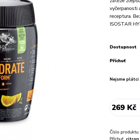
zátěže zlepšu
vyčerpanosti 
receptura. Bez
ISOSTAR HYD
Dostupnost
Příchuť
Nejsme plátc
269 Kč
Číslo produktu:
Příchuť:
citron