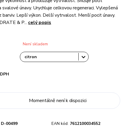
je výkonnost a prodlužuje vytrvalost. Snižuje pocit
a svalové únavy. Urychluje celkovou regeneraci. Vylepšená
 barviv. Lepší výkon. Delší vytrvalost. Menší pocit únavy.
RATE & P...
celý popis
Není skladem
i DPH
Momentálně není k dispozici
D-00499
EAN kód:
7612100034552