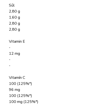
Sůl
2,80 g
1,60 g
2,80 g
2,80 g
Vitamin E
-
12 mg
-
-
Vitamín C
100 (125%*)
96 mg
100 (125%*)
100 mg (125%*)