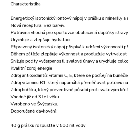
Charakteristika
Energetický isotonický iontový nápoj v prášku s minerály a 
Nová receptura. Bez barviv.
Potravina vhodná pro sportovce obohacená doplňky stravy
Urychluje a zlepšuje hydrataci
Připravený isotonický nápoj přispívá k udržení výkonnosti 
Během zátěže zlepšuje výkonnost a prodlužuje vytrvalost
Snižuje pocity vyčerpanosti, svalové únavy a urychluje celk
Kvalitní zdroj energie
Zdroj antioxidantů: vitamin C, E, které se podílejí na buně
Zdroj vitaminu B1, který napomáhá přeměňovat potravu na 
Zdroj hořčíku, který preventivně působí proti svalovým kře
Vhodné již od 3 let věku.
Vyrobeno ve Švýcarsku.
Doporučené dávkování:
40 g prášku rozpusťte v 500 ml vody