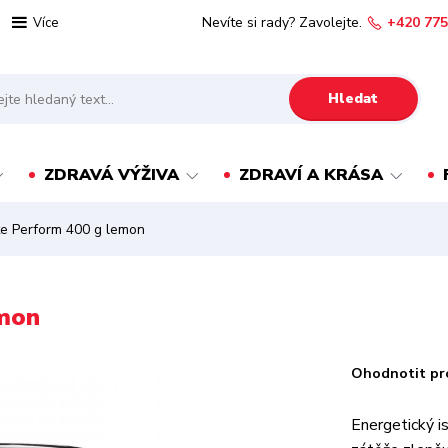
Nevíte si rady? Zavolejte.
+420 775
Více
Hledat
ZDRAVÁ VÝŽIVA
ZDRAVÍ A KRÁSA
te Perform 400 g lemon
emon
Ohodnotit pr
Energetický i