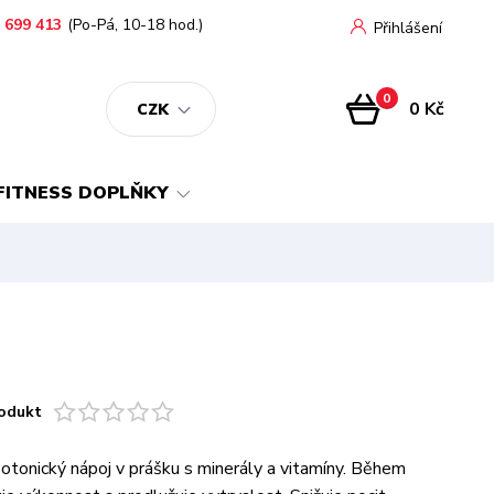
 699 413
(Po-Pá, 10-18 hod.)
Přihlášení
0
0 Kč
CZK
FITNESS DOPLŇKY
odukt
sotonický nápoj v prášku s minerály a vitamíny. Během