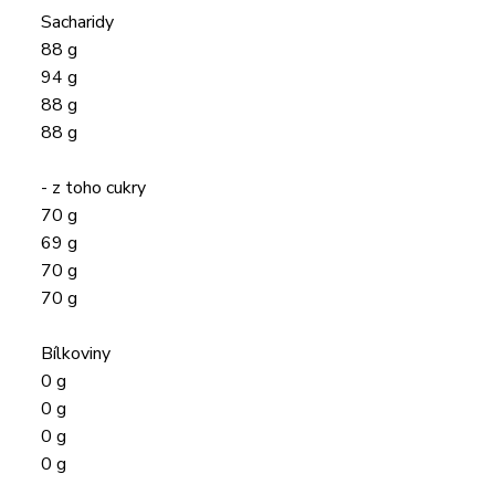
Sacharidy
88 g
94 g
88 g
88 g
- z toho cukry
70 g
69 g
70 g
70 g
Bílkoviny
0 g
0 g
0 g
0 g