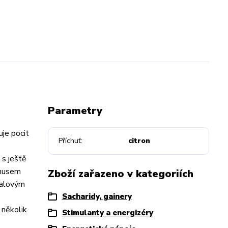
Parametry
uje pocit
Příchuť
citron
s ještě
onusem
Zboží zařazeno v kategoriích
valovým
Sacharidy, gainery
 několik
Stimulanty a energizéry