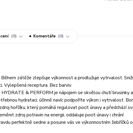
cení
0
Komentáře
0
y. Během zátěže zlepšuje výkonnost a prodlužuje vytrvalost. Sniž
i. Vylepšená receptura. Bez barviv.
AR HYDRATE & PERFORM je nápojem se skvělou chutí brusinky a 
ebnou hydrataci, účinně navíc podpoříte výkon i vytrvalost. B
oj hořčíku, který pomáhá regulovat pocit únavy a předchází s
nit zdroj potravin na energii, oddaluje pocit únavy i chrání
pravdu perfektně sedne a posune vás ve výkonnostním žebříčků o