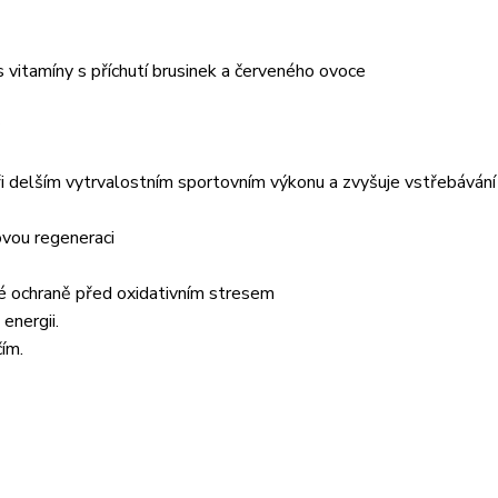
s vitamíny s příchutí brusinek a červeného ovoce
při delším vytrvalostním sportovním výkonu a zvyšuje vstřebávání
ovou regeneraci
čné ochraně před oxidativním stresem
energii.
čím.