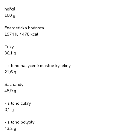
hořká
100 g
Energetická hodnota
1974 kJ / 478 kcal
Tuky
36,1 g
- z toho nasycené mastné kyseliny
21,6 g
Sacharidy
45,9 g
- z toho cukry
0,1 g
- z toho polyoly
43,2 g