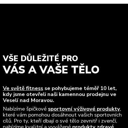
VŠE DŮLEŽITÉ PRO
VÁS A VAŠE TĚLO
Ve světě fitness
se pohybujeme téměř 10 let,
kdy jsme otevřeli naši kamennou prodejnu ve
Veselí nad Moravou.
Nabízíme špičkové
sportovní výživové produkty
,
které vám pomohou dosáhnout vašich sportovních
cílů. Pro ty, kteří dbají o své tělo zevnitř i zvenčí,
nabízíme kvalitní a vyvážené
produkty zdravé