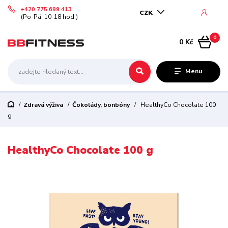
+420 775 699 413
CZK
(Po-Pá, 10-18 hod.)
0
0 Kč
Menu
Zdravá výživa
Čokolády, bonbóny
HealthyCo Chocolate 100
g
HealthyCo Chocolate 100 g