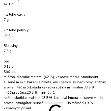
47,1 g
- z toho cukry
7 g
- z toho polyoly
37,4 g
Bílkoviny
7,6 g
Sůl
0,18 g
Složení:
mléčná: sladidla: maltitol (42 %), kakaové máslo, standardní
sušené mléko, kakaová hmota, emulgátory: slunečnicový lecithin;
aroma mléčná čokoláda kakaová sušina minimálně 33,9 %,
mléčná sušina:20,5 % minimálně.
hořká: sladidlo: maltitol 43,5 %, kakaová hmota, kakaové máslo
aroma, emulgátor: slunečnicový lecitin. Minimálně 53,9 %
kakaových přísad.