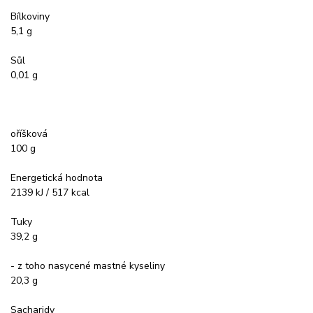
Bílkoviny
5,1 g
Sůl
0,01 g
oříšková
100 g
Energetická hodnota
2139 kJ / 517 kcal
Tuky
39,2 g
- z toho nasycené mastné kyseliny
20,3 g
Sacharidy