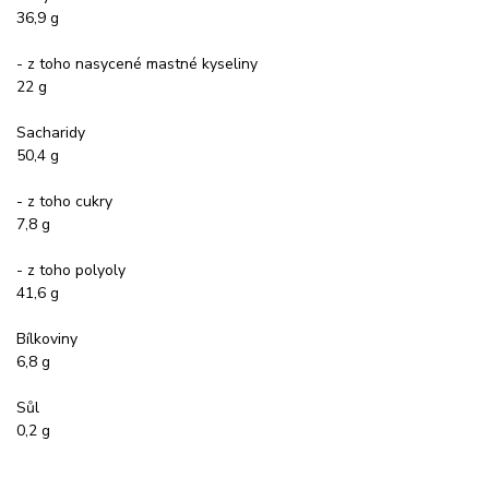
36,9 g
- z toho nasycené mastné kyseliny
22 g
Sacharidy
50,4 g
- z toho cukry
7,8 g
- z toho polyoly
41,6 g
Bílkoviny
6,8 g
Sůl
0,2 g