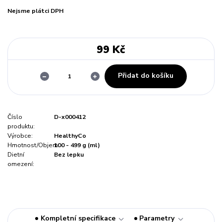
Nejsme plátci DPH
99 Kč
Přidat do košíku
Číslo
D-x000412
produktu:
Výrobce:
HealthyCo
Hmotnost/Objem:
100 - 499 g (ml)
Dietní
Bez lepku
omezení:
Kompletní specifikace
Parametry