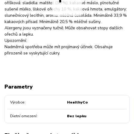
oříšková: sladidla: maltitol (38 %), kakaové máslo, plnotučné
sušené mléko, lískové ořechy 10 %, kakaová hmota, emulgátory:
slunečnicový lecithin, aroma: mléčná čokoláda. Minimálně 33,9 %
kakaových přísad. Minimálně 20,5 % mléčné sušiny.
Alergeny jsou vyznačeny tučně. Může obsahovat stopy dalších
ořechů a lepku.
Upozornění:
Nadměrná spotřeba může mít projímavý účinek. Obsahuje
přirozeně se vyskytující cukry.
Parametry
Výrobce
HealthyCo
Dietní omezení
Bez lepku