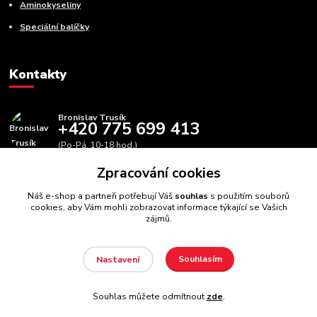
Aminokyseliny
Speciální balíčky
Kontakty
Bronislav Trusík
+420 775 699 413
(Po-Pá, 10-18 hod.)
Zpracování cookies
info@bbfitness.cz
Náš e-shop a partneři potřebují Váš
souhlas
s použitím souborů
cookies, aby Vám mohli zobrazovat informace týkající se Vašich
zájmů.
Souhlasím
Nastavení
BBfintess.cz -
Fitness doplňky a zdravá výživa
//
Webdesign
:
Poradnyweb.cz // Všechna práva vyhrazena
Souhlas můžete odmítnout
zde
.
Vytvořeno na
Eshop-rychle.cz