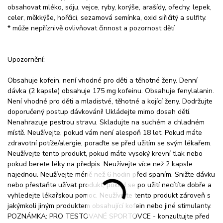
obsahovat mléko, sóju, vejce, ryby, korýše, arašídy, ořechy, lepek,
celer, měkkýše, hořčici, sezamová semínka, oxid siřičitý a sulfity.
* může nepříznivě ovlivňovat činnost a pozornost dětí
Upozornění:
Obsahuje kofein, není vhodné pro děti a těhotné ženy. Denní
dávka (2 kapsle) obsahuje 175 mg kofeinu. Obsahuje fenylalanin.
Není vhodné pro děti a mladistvé, těhotné a kojící ženy. Dodržujte
doporučený postup dávkování! Ukládejte mimo dosah dětí.
Nenahrazuje pestrou stravu. Skladujte na suchém a chladném
místě. Neužívejte, pokud vám není alespoň 18 let. Pokud máte
zdravotní potíže/alergie, poraďte se před užitím se svým lékařem.
Neužívejte tento produkt, pokud máte vysoký krevní tlak nebo
pokud berete léky na předpis. Neužívejte více než 2 kapsle
najednou. Neužívejte méně než 6 hodin před spaním. Snižte dávku
nebo přestaňte užívat produkt, pokud se po užití necítíte dobře a
vyhledejte lékařskou pomoc. Neužívejte tento produkt zároveň s
jakýmkoli jiným produktem obsahující kofein nebo jiné stimulanty.
POZNÁMKA: PRO TESTOVANÉ SPORTOVCE - konzultujte před