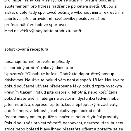
pro muže i ženy, který se rychle se stal mimořádně oblíbeným
suplementem pro fitness nadšence po celém světě. Oblibu si
získal u celé řady sportovců počínaje výkonostními a rekreačními
sportovci, přes pravidelné návštěvníky posiloven až po
profesionální vrcholové sportovce.
Mezi největší výhody tohto produktu patří:
sofistikovaná receptura
obsahuje účinné, prověřené přísady
mimořádný předtréninkový stimulátor
Upozornění!!Obsahuje kofein! Dodržujte doporučený postup
dávkování. Neužívejte pokud vám není alespoň 18 let. Neužívejte
pokud současně užíváte předepsané léky, pokud trpíte vysokým
krevním tlakem. Pokud jste diabreik, těhotná, nebo kojící žena,
pokud máte anémii, alergii na acylpirin, dysfunkci ledvin, nebo
jater, neurózu, deprese, trpíte úzkosti, epileptickými záchvaty,
srdeční nepravidelností jakéhokoliv typu, pokud máte
feochromocytomem, potíže s močením nebo zbytnění prostaty.
Pokud se u vás projeví závratě, nespavost, neuróza, třes, bušení
srdce nebo bolesti hlavy ihned přestaňte užívat a poraďte se se