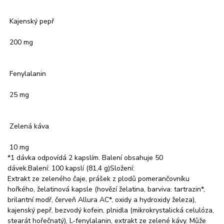
Kajenský pepř
200 mg
Fenylalanin
25 mg
Zelená káva
10 mg
*1 dávka odpovídá 2 kapslím. Balení obsahuje 50
dávek.Balení: 100 kapslí (81,4 g)Složení:
Extrakt ze zeleného čaje, prášek z plodů pomerančovníku
hořkého, želatinová kapsle (hovězí želatina, barviva: tartrazin*,
brilantní modř, červeň Allura AC*, oxidy a hydroxidy železa),
kajenský pepř, bezvodý kofein, plnidla (mikrokrystalická celulóza,
stearát hořečnatý), L-fenylalanin, extrakt ze zelené kávy. Může