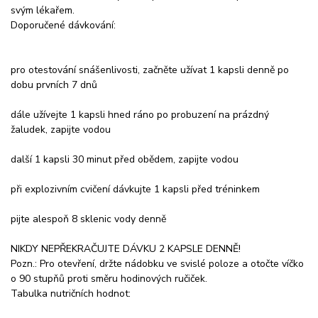
svým lékařem.
Doporučené dávkování:
pro otestování snášenlivosti, začněte užívat 1 kapsli denně po
dobu prvních 7 dnů
dále užívejte 1 kapsli hned ráno po probuzení na prázdný
žaludek, zapijte vodou
další 1 kapsli 30 minut před obědem, zapijte vodou
při explozivním cvičení dávkujte 1 kapsli před tréninkem
pijte alespoň 8 sklenic vody denně
NIKDY NEPŘEKRAČUJTE DÁVKU 2 KAPSLE DENNĚ!
Pozn.: Pro otevření, držte nádobku ve svislé poloze a otočte víčko
o 90 stupňů proti směru hodinových ručiček.
Tabulka nutričních hodnot: