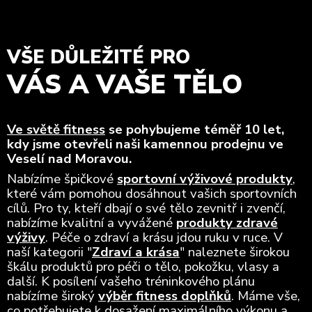
VŠE DŮLEŽITÉ PRO
VÁS A VAŠE TĚLO
Ve světě fitness
se pohybujeme téměř 10 let,
kdy jsme otevřeli naši kamennou prodejnu ve
Veselí nad Moravou.
Nabízíme špičkové
sportovní výživové produkty
,
které vám pomohou dosáhnout vašich sportovních
cílů. Pro ty, kteří dbají o své tělo zevnitř i zvenčí,
nabízíme kvalitní a vyvážené
produkty zdravé
výživy
. Péče o zdraví a krásu jdou ruku v ruce. V
naší kategorii "
Zdraví a krása
" naleznete širokou
škálu produktů pro péči o tělo, pokožku, vlasy a
další. K posílení vašeho tréninkového plánu
nabízíme široký
výběr fitness doplňků
. Máme vše,
co potřebujete k dosažení maximálního výkonu a