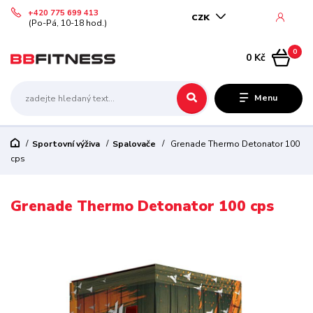
+420 775 699 413
CZK
(Po-Pá, 10-18 hod.)
0
0 Kč
Menu
Sportovní výživa
Spalovače
Grenade Thermo Detonator 100
cps
Grenade Thermo Detonator 100 cps