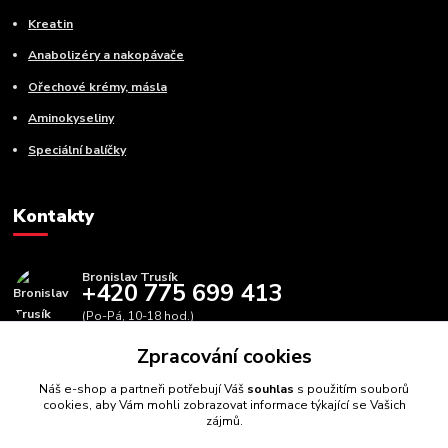
Kreatin
Anabolizéry a nakopávače
Ořechové krémy, másla
Aminokyseliny
Speciální balíčky
Kontakty
Bronislav Trusík
+420 775 699 413
(Po-Pá, 10-18 hod.)
Zpracování cookies
info@bbfitness.cz
Náš e-shop a partneři potřebují Váš
souhlas
s použitím souborů
cookies, aby Vám mohli zobrazovat informace týkající se Vašich
zájmů.