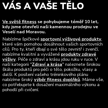
VÁS A VAŠE TĚLO
Ve světě fitness
se pohybujeme téměř 10 let,
kdy jsme otevřeli naši kamennou prodejnu ve
Veselí nad Moravou.
Nabízíme špičkové
sportovní výživové produkty
,
které vám pomohou dosáhnout vašich sportovních
cílů. Pro ty, kteří dbají o své tělo zevnitř i zvenčí,
nabízíme kvalitní a vyvážené
produkty zdravé
výživy
. Péče o zdraví a krásu jdou ruku v ruce. V
naší kategorii "
Zdraví a krása
" naleznete širokou
škálu produktů pro péči o tělo, pokožku, vlasy a
další. K posílení vašeho tréninkového plánu
nabízíme široký
výběr fitness doplňků
. Máme vše,
co potřebujete k dosažení maximálního výkonu a
pohodlí při cvičení.