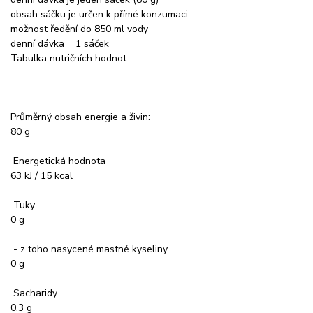
obsah sáčku je určen k přímé konzumaci
možnost ředění do 850 ml vody
denní dávka = 1 sáček
Tabulka nutričních hodnot:
Průměrný obsah energie a živin:
80 g
Energetická hodnota
63 kJ / 15 kcal
Tuky
0 g
- z toho nasycené mastné kyseliny
0 g
Sacharidy
0,3 g