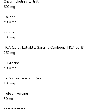
Cholin (cholin bitartrát)
600 mg
Taurin*
*500 mg
Inositol
300 mg
HCA (zdroj: Extrakt z Garcinia Cambogia, HCA 50 %)
250 mg
L-Tyrozin*
*100 mg
Extrakt ze zeleného čaje
100 mg
- obsah kofeinu
30 mg
Kofein bezvodý