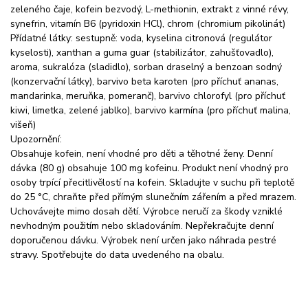
zeleného čaje, kofein bezvodý, L-methionin, extrakt z vinné révy,
synefrin, vitamín B6 (pyridoxin HCl), chrom (chromium pikolinát)
Přídatné látky: sestupně: voda, kyselina citronová (regulátor
kyselosti), xanthan a guma guar (stabilizátor, zahušťovadlo),
aroma, sukralóza (sladidlo), sorban draselný a benzoan sodný
(konzervační látky), barvivo beta karoten (pro příchuť ananas,
mandarinka, meruňka, pomeranč), barvivo chlorofyl (pro příchuť
kiwi, limetka, zelené jablko), barvivo karmína (pro příchuť malina,
višeň)
Upozornění:
Obsahuje kofein, není vhodné pro děti a těhotné ženy. Denní
dávka (80 g) obsahuje 100 mg kofeinu. Produkt není vhodný pro
osoby trpící přecitlivělostí na kofein. Skladujte v suchu při teplotě
do 25 °C, chraňte před přímým slunečním zářením a před mrazem.
Uchovávejte mimo dosah dětí. Výrobce neručí za škody vzniklé
nevhodným použitím nebo skladováním. Nepřekračujte denní
doporučenou dávku. Výrobek není určen jako náhrada pestré
stravy. Spotřebujte do data uvedeného na obalu.