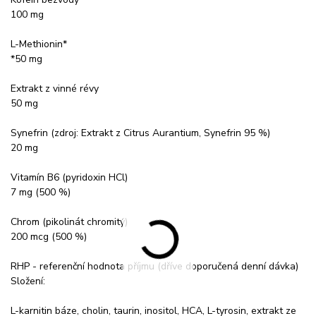
100 mg
L-Methionin*
*50 mg
Extrakt z vinné révy
50 mg
Synefrin (zdroj: Extrakt z Citrus Aurantium, Synefrin 95 %)
20 mg
Vitamín B6 (pyridoxin HCl)
7 mg (500 %)
Chrom (pikolinát chromitý)
200 mcg (500 %)
RHP - referenční hodnota příjmu (dříve doporučená denní dávka)
Složení:
L-karnitin báze, cholin, taurin, inositol, HCA, L-tyrosin, extrakt ze