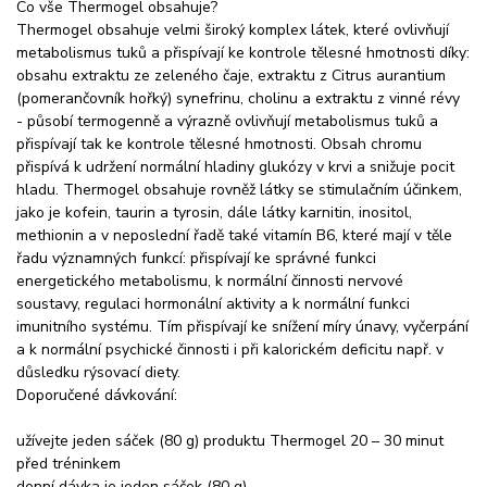
Co vše Thermogel obsahuje?
Thermogel obsahuje velmi široký komplex látek, které ovlivňují
metabolismus tuků a přispívají ke kontrole tělesné hmotnosti díky:
obsahu extraktu ze zeleného čaje, extraktu z Citrus aurantium
(pomerančovník hořký) synefrinu, cholinu a extraktu z vinné révy
- působí termogenně a výrazně ovlivňují metabolismus tuků a
přispívají tak ke kontrole tělesné hmotnosti. Obsah chromu
přispívá k udržení normální hladiny glukózy v krvi a snižuje pocit
hladu. Thermogel obsahuje rovněž látky se stimulačním účinkem,
jako je kofein, taurin a tyrosin, dále látky karnitin, inositol,
methionin a v neposlední řadě také vitamín B6, které mají v těle
řadu významných funkcí: přispívají ke správné funkci
energetického metabolismu, k normální činnosti nervové
soustavy, regulaci hormonální aktivity a k normální funkci
imunitního systému. Tím přispívají ke snížení míry únavy, vyčerpání
a k normální psychické činnosti i při kalorickém deficitu např. v
důsledku rýsovací diety.
Doporučené dávkování:
užívejte jeden sáček (80 g) produktu Thermogel 20 – 30 minut
před tréninkem
denní dávka je jeden sáček (80 g)