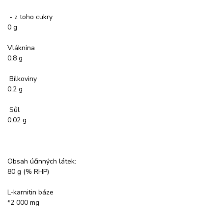
- z toho cukry
0 g
Vláknina
0,8 g
Bílkoviny
0,2 g
Sůl
0,02 g
Obsah účinných látek:
80 g (% RHP)
L-karnitin báze
*2 000 mg