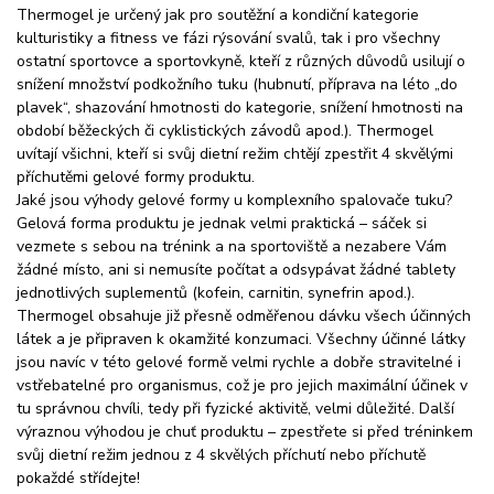
Thermogel je určený jak pro soutěžní a kondiční kategorie
kulturistiky a fitness ve fázi rýsování svalů, tak i pro všechny
ostatní sportovce a sportovkyně, kteří z různých důvodů usilují o
snížení množství podkožního tuku (hubnutí, příprava na léto „do
plavek“, shazování hmotnosti do kategorie, snížení hmotnosti na
období běžeckých či cyklistických závodů apod.). Thermogel
uvítají všichni, kteří si svůj dietní režim chtějí zpestřit 4 skvělými
příchutěmi gelové formy produktu.
Jaké jsou výhody gelové formy u komplexního spalovače tuku?
Gelová forma produktu je jednak velmi praktická – sáček si
vezmete s sebou na trénink a na sportoviště a nezabere Vám
žádné místo, ani si nemusíte počítat a odsypávat žádné tablety
jednotlivých suplementů (kofein, carnitin, synefrin apod.).
Thermogel obsahuje již přesně odměřenou dávku všech účinných
látek a je připraven k okamžité konzumaci. Všechny účinné látky
jsou navíc v této gelové formě velmi rychle a dobře stravitelné i
vstřebatelné pro organismus, což je pro jejich maximální účinek v
tu správnou chvíli, tedy při fyzické aktivitě, velmi důležité. Další
výraznou výhodou je chuť produktu – zpestřete si před tréninkem
svůj dietní režim jednou z 4 skvělých příchutí nebo příchutě
pokaždé střídejte!