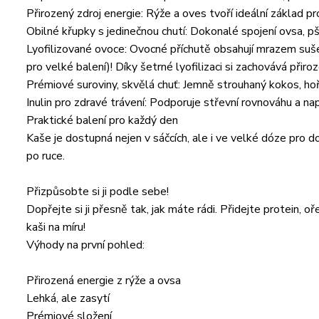
Přirozený zdroj energie: Rýže a oves tvoří ideální základ pro
Obilné křupky s jedinečnou chutí: Dokonalé spojení ovsa, p
Lyofilizované ovoce: Ovocné příchutě obsahují mrazem suše
pro velké balení)! Díky šetrné lyofilizaci si zachovává přiroz
Prémiové suroviny, skvělá chuť: Jemně strouhaný kokos, ho
Inulin pro zdravé trávení: Podporuje střevní rovnováhu a n
Praktické balení pro každý den
Kaše je dostupná nejen v sáčcích, ale i ve velké dóze pro do
po ruce.
Přizpůsobte si ji podle sebe!
Dopřejte si ji přesně tak, jak máte rádi. Přidejte protein, 
kaši na míru!
Výhody na první pohled:
Přirozená energie z rýže a ovsa
Lehká, ale zasytí
Prémiové složení