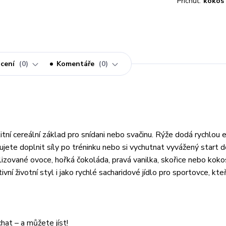
Příchuť:
kokos
cení
0
Komentáře
0
ní cereální základ pro snídani nebo svačinu. Rýže dodá rychlou en
bujete doplnit síly po tréninku nebo si vychutnat vyvážený start 
izované ovoce, hořká čokoláda, pravá vanilka, skořice nebo kokos
vní životní styl i jako rychlé sacharidové jídlo pro sportovce, kteř
hat – a můžete jíst!