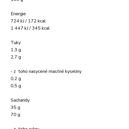
Energie
724 kJ / 172 kcal
1 447 kJ / 345 kcal
Tuky
1,3 g
2,7 g
- z toho nasycené mastné kyseliny
0,2 g
0,5 g
Sacharidy
35 g
70 g