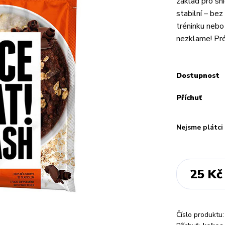
základ pro sní
stabilní – be
tréninku nebo
nezklame! Pré
Dostupnost
Příchuť
Nejsme plátc
25 Kč
Číslo produktu: