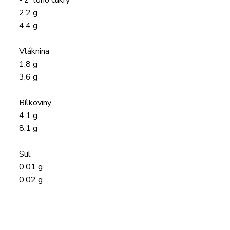
- z toho cukry
2,2 g
4,4 g
Vláknina
1,8 g
3,6 g
Bílkoviny
4,1 g
8,1 g
Sul
0,01 g
0,02 g