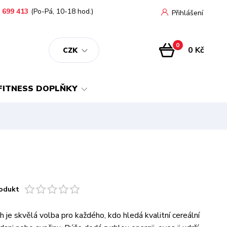
 699 413
(Po-Pá, 10-18 hod.)
Přihlášení
0
0 Kč
CZK
FITNESS DOPLŇKY
odukt
 je skvělá volba pro každého, kdo hledá kvalitní cereální