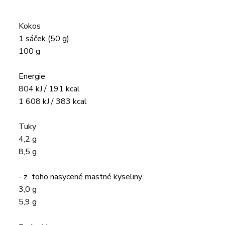
Kokos
1 sáček (50 g)
100 g
Energie
804 kJ / 191 kcal
1 608 kJ / 383 kcal
Tuky
4,2 g
8,5 g
- z toho nasycené mastné kyseliny
3,0 g
5,9 g