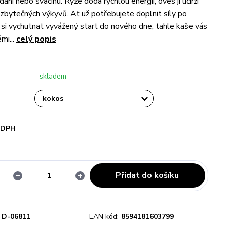
dani nebo svačinu. Rýže dodá rychlou energii, oves ji udrží
z zbytečných výkyvů. Ať už potřebujete doplnit síly po
 si vychutnat vyvážený start do nového dne, tahle kaše vás
mi...
celý popis
skladem
i DPH
Přidat do košíku
D-06811
EAN kód:
8594181603799