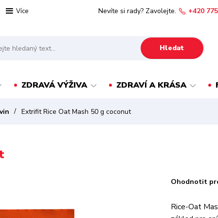
Nevíte si rady? Zavolejte.
+420 775
Více
Hledat
ZDRAVÁ VÝŽIVA
ZDRAVÍ A KRÁSA
vin
Extrifit Rice Oat Mash 50 g coconut
t
Ohodnotit pr
Rice-Oat Mash