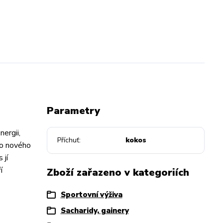
Parametry
ergii,
Příchuť
kokos
do nového
 jí
í
Zboží zařazeno v kategoriích
Sportovní výživa
Sacharidy, gainery