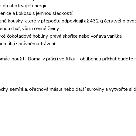
 dlouhotrvající energii.
šenice a kokosu s jemnou sladkostí.
né kousky, které v přepočtu odpovídají až 432 g čerstvého ovoc
enou chuť, vůni i cenné živiny.
řké čokoládové hobliny, pravá skořice nebo voňavá vanilka.
apomáhá správnému trávení.
mácí použití. Doma, v práci i ve fitku – oblíbenou příchuť budete 
ořechy, semínka, ořechová másla nebo další suroviny a vytvořte si