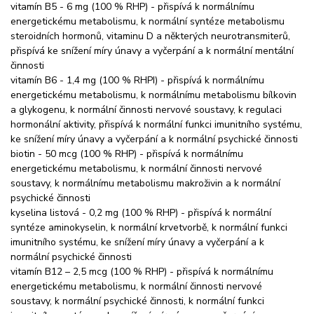
vitamín B5 - 6 mg (100 % RHP) - přispívá k normálnímu
energetickému metabolismu, k normální syntéze metabolismu
steroidních hormonů, vitaminu D a některých neurotransmiterů,
přispívá ke snížení míry únavy a vyčerpání a k normální mentální
činnosti
vitamín B6 - 1,4 mg (100 % RHPI) - přispívá k normálnímu
energetickému metabolismu, k normálnímu metabolismu bílkovin
a glykogenu, k normální činnosti nervové soustavy, k regulaci
hormonální aktivity, přispívá k normální funkci imunitního systému,
ke snížení míry únavy a vyčerpání a k normální psychické činnosti
biotin - 50 mcg (100 % RHP) - přispívá k normálnímu
energetickému metabolismu, k normální činnosti nervové
soustavy, k normálnímu metabolismu makroživin a k normální
psychické činnosti
kyselina listová - 0,2 mg (100 % RHP) - přispívá k normální
syntéze aminokyselin, k normální krvetvorbě, k normální funkci
imunitního systému, ke snížení míry únavy a vyčerpání a k
normální psychické činnosti
vitamín B12 – 2,5 mcg (100 % RHP) - přispívá k normálnímu
energetickému metabolismu, k normální činnosti nervové
soustavy, k normální psychické činnosti, k normální funkci