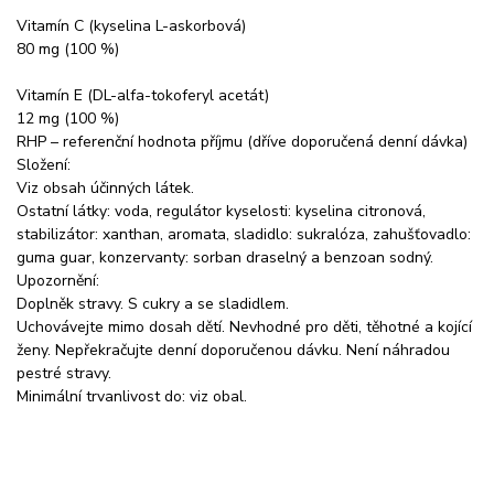
Vitamín C (kyselina L-askorbová)
80 mg (100 %)
Vitamín E (DL-alfa-tokoferyl acetát)
12 mg (100 %)
RHP – referenční hodnota příjmu (dříve doporučená denní dávka)
Složení:
Viz obsah účinných látek.
Ostatní látky: voda, regulátor kyselosti: kyselina citronová,
stabilizátor: xanthan, aromata, sladidlo: sukralóza, zahušťovadlo:
guma guar, konzervanty: sorban draselný a benzoan sodný.
Upozornění:
Doplněk stravy. S cukry a se sladidlem.
Uchovávejte mimo dosah dětí. Nevhodné pro děti, těhotné a kojící
ženy. Nepřekračujte denní doporučenou dávku. Není náhradou
pestré stravy.
Minimální trvanlivost do: viz obal.