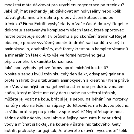
množství máte dávkovat pro urychlení regenerace po tréninku?
Jaké přijímat sacharidy, jak dávkovat aminokyseliny nebo kolik
užívat glutaminu a kreatinu pro odvrácení katabolismu po
tréninku? Firma Extrifit vyslyšela tyto Vaše časté dotazy! Regel je
dokonale sestaveným komplexem všech látek, které sportovec
nutně potřebuje doplnit v průběhu a po skončení tréninku! Regel
obsahuje pečlivě vyvážený poměr tří druhů sacharidů a volných
aminokyselin, anabolizéry, dvě formy kreatinu a komplex vitamínů
a minerálních látek. A to vše ve formě hotového gelu
připraveného k okamžité konzumaci.
Jaké jsou výhody gelové formy oproti míchání koktejlů?
Nosíte s sebou kvůli tréninku celý den šejkr, odsypaný gainer a
protein i krabičku s tabletami aminokyselin a kreatinu? Není právě
pro Vás vhodnější forma gelového all-in-one produktu v malém
sáčku, který můžete mít celý den u sebe na večerní trénink,
můžete jej vozit na kole, brát si jej s sebou na běhání, na motorky,
na túry nebo na lyže, na zápasy, do tělocvičny, na ledovou plochu,
zkrátka brát si jej na jakékoliv sportoviště? Nepotřebujete nosit
žádné další nádoby jako lahve a šejkry, nemusíte hledat zdroj
vody a míchat si koktejl na koleně v šatně, nic takového. Gely
Extrifit prakticky fungují tak, že otevřete uzávěr, „vycucnete“ tolik