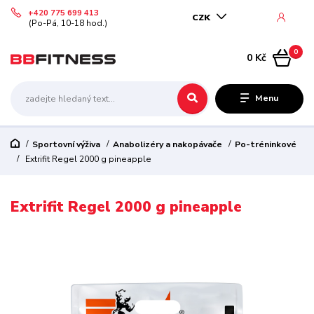
+420 775 699 413
CZK
(Po-Pá, 10-18 hod.)
0
0 Kč
Menu
Sportovní výživa
Anabolizéry a nakopávače
Po-tréninkové
Extrifit Regel 2000 g pineapple
Extrifit Regel 2000 g pineapple