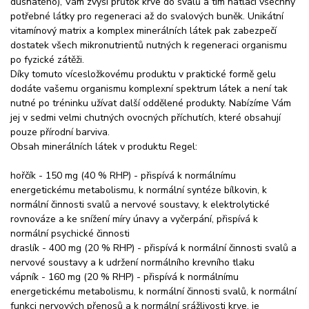
dusnatého), Vám zvýší průtok krve do svalů a tím natlačí všechny
potřebné látky pro regeneraci až do svalových buněk. Unikátní
vitamínový matrix a komplex minerálních látek pak zabezpečí
dostatek všech mikronutrientů nutných k regeneraci organismu
po fyzické zátěži.
Díky tomuto vícesložkovému produktu v praktické formě gelu
dodáte vašemu organismu komplexní spektrum látek a není tak
nutné po tréninku užívat další oddělené produkty. Nabízíme Vám
jej v sedmi velmi chutných ovocných příchutích, které obsahují
pouze přírodní barviva.
Obsah minerálních látek v produktu Regel:
hořčík - 150 mg (40 % RHP) - přispívá k normálnímu
energetickému metabolismu, k normální syntéze bílkovin, k
normální činnosti svalů a nervové soustavy, k elektrolytické
rovnováze a ke snížení míry únavy a vyčerpání, přispívá k
normální psychické činnosti
draslík - 400 mg (20 % RHP) - přispívá k normální činnosti svalů a
nervové soustavy a k udržení normálního krevního tlaku
vápník - 160 mg (20 % RHP) - přispívá k normálnímu
energetickému metabolismu, k normální činnosti svalů, k normální
funkci nervových přenosů a k normální srážlivosti krve, je