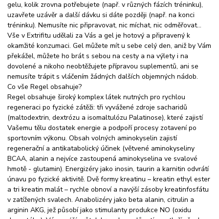
gelu, kolik zrovna potřebujete (např. v různých fázích tréninku),
uzavřete uzávěr a další dávku si dáte později (např. na konci
tréninku). Nemusíte nic připravovat, nic míchat, nic odměřovat…
Vše v Extrifitu udělali za Vás a gel je hotový a připravený k
okamžité konzumaci. Gel můžete mít u sebe celý den, aniž by Vám
překážel, můžete ho brát s sebou na cesty a na výlety i na
dovolené a nikoho neobtěžujete přípravou suplementů, ani se
nemusíte trápit s vláčením žádných dalších objemných nádob.
Co vše Regel obsahuje?
Regel obsahuje široký komplex látek nutných pro rychlou
regeneraci po fyzické zátěži: tři vyvážené zdroje sacharidů
(maltodextrin, dextrózu a isomaltulózu Palatinose), které zajistí
Vašemu tělu dostatek energie a podpoří procesy zotavení po
sportovním výkonu. Obsah volných aminokyselin zajistí
regenerační a antikatabolický účinek (větvené aminokyseliny
BCAA, alanin a nejvíce zastoupená aminokyselina ve svalové
hmotě - glutamin). Energizéry jako inosin, taurin a karnitin odvrátí
únavu po fyzické aktivitě. Dvě formy kreatinu – kreatin ethyl ester
a tri kreatin malát – rychle obnoví a navýší zásoby kreatinfosfátu
v zatížených svalech. Anabolizéry jako beta alanin, citrulin a
arginin AKG, jež působí jako stimulanty produkce NO (oxidu