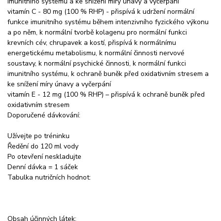
imunitního systému a ke snížení míry únavy a vyčerpání
vitamín C - 80 mg (100 % RHP) - přispívá k udržení normální
funkce imunitního systému během intenzivního fyzického výkonu
a po něm, k normální tvorbě kolagenu pro normální funkci
krevních cév, chrupavek a kostí, přispívá k normálnímu
energetickému metabolismu, k normální činnosti nervové
soustavy, k normální psychické činnosti, k normální funkci
imunitního systému, k ochraně buněk před oxidativním stresem a
ke snížení míry únavy a vyčerpání
vitamín E - 12 mg (100 % RHP) – přispívá k ochraně buněk před
oxidativním stresem
Doporučené dávkování:
Užívejte po tréninku
Ředění do 120 ml vody
Po otevření neskladujte
Denní dávka = 1 sáček
Tabulka nutričních hodnot:
Obsah účinných látek: