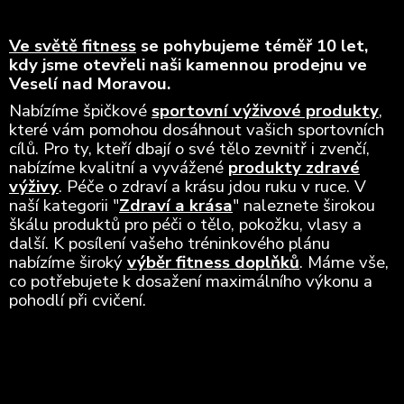
Ve světě fitness
se pohybujeme téměř 10 let,
kdy jsme otevřeli naši kamennou prodejnu ve
Veselí nad Moravou.
Nabízíme špičkové
sportovní výživové produkty
,
které vám pomohou dosáhnout vašich sportovních
cílů. Pro ty, kteří dbají o své tělo zevnitř i zvenčí,
nabízíme kvalitní a vyvážené
produkty zdravé
výživy
. Péče o zdraví a krásu jdou ruku v ruce. V
naší kategorii "
Zdraví a krása
" naleznete širokou
škálu produktů pro péči o tělo, pokožku, vlasy a
další. K posílení vašeho tréninkového plánu
nabízíme široký
výběr fitness doplňků
. Máme vše,
co potřebujete k dosažení maximálního výkonu a
pohodlí při cvičení.