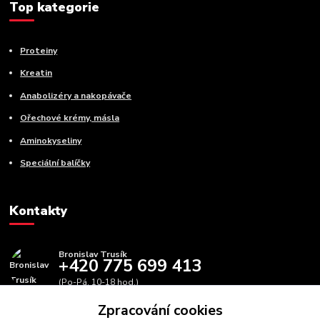
Top kategorie
Proteiny
Kreatin
Anabolizéry a nakopávače
Ořechové krémy, másla
Aminokyseliny
Speciální balíčky
Kontakty
Bronislav Trusík
+420 775 699 413
(Po-Pá, 10-18 hod.)
Zpracování cookies
info@bbfitness.cz