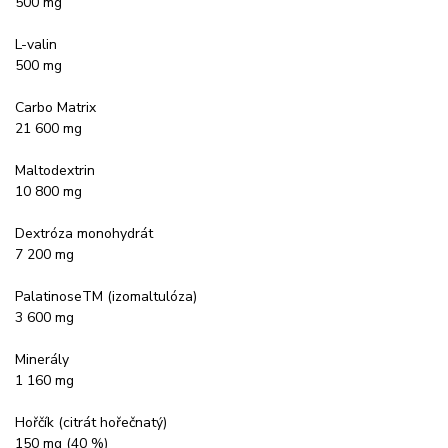
500 mg
L-valin
500 mg
Carbo Matrix
21 600 mg
Maltodextrin
10 800 mg
Dextróza monohydrát
7 200 mg
PalatinoseTM (izomaltulóza)
3 600 mg
Minerály
1 160 mg
Hořčík (citrát hořečnatý)
150 mg (40 %)