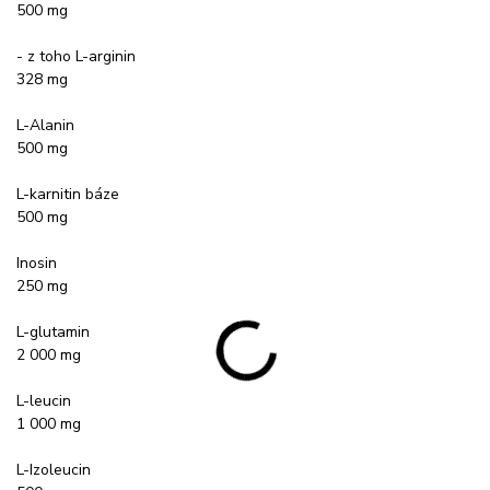
500 mg
- z toho L-arginin
328 mg
L-Alanin
500 mg
L-karnitin báze
500 mg
Inosin
250 mg
L-glutamin
2 000 mg
L-leucin
1 000 mg
L-Izoleucin