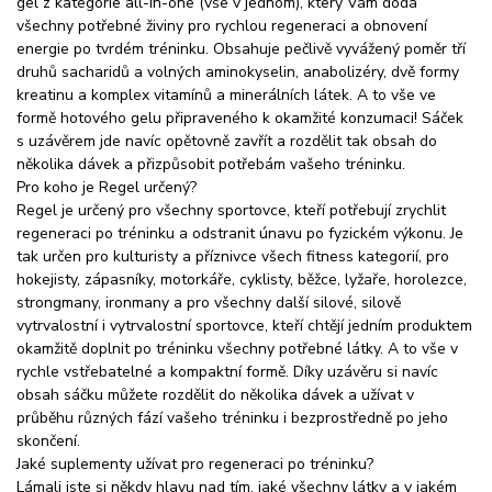
gel z kategorie all-in-one (vše v jednom), který Vám dodá
všechny potřebné živiny pro rychlou regeneraci a obnovení
energie po tvrdém tréninku. Obsahuje pečlivě vyvážený poměr tří
druhů sacharidů a volných aminokyselin, anabolizéry, dvě formy
kreatinu a komplex vitamínů a minerálních látek. A to vše ve
formě hotového gelu připraveného k okamžité konzumaci! Sáček
s uzávěrem jde navíc opětovně zavřít a rozdělit tak obsah do
několika dávek a přizpůsobit potřebám vašeho tréninku.
Pro koho je Regel určený?
Regel je určený pro všechny sportovce, kteří potřebují zrychlit
regeneraci po tréninku a odstranit únavu po fyzickém výkonu. Je
tak určen pro kulturisty a příznivce všech fitness kategorií, pro
hokejisty, zápasníky, motorkáře, cyklisty, běžce, lyžaře, horolezce,
strongmany, ironmany a pro všechny další silové, silově
vytrvalostní i vytrvalostní sportovce, kteří chtějí jedním produktem
okamžitě doplnit po tréninku všechny potřebné látky. A to vše v
rychle vstřebatelné a kompaktní formě. Díky uzávěru si navíc
obsah sáčku můžete rozdělit do několika dávek a užívat v
průběhu různých fází vašeho tréninku i bezprostředně po jeho
skončení.
Jaké suplementy užívat pro regeneraci po tréninku?
Lámali jste si někdy hlavu nad tím, jaké všechny látky a v jakém