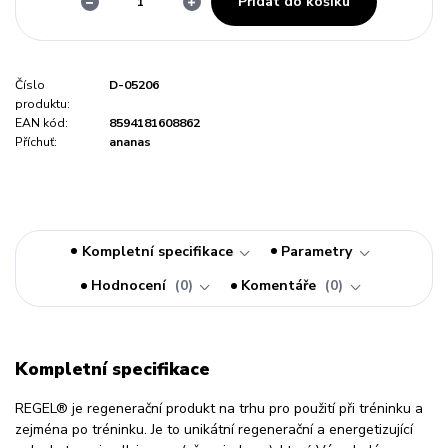
Přidat do košíku
Číslo
D-05206
produktu:
EAN kód:
8594181608862
Příchuť:
ananas
Kompletní specifikace
Parametry
Hodnocení
0
Komentáře
0
Kompletní specifikace
REGEL® je regenerační produkt na trhu pro použití při tréninku a
zejména po tréninku. Je to unikátní regenerační a energetizující