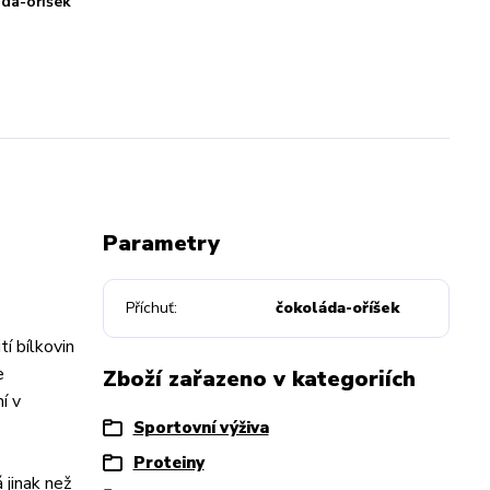
da-oříšek
Parametry
Příchuť
čokoláda-oříšek
í bílkovin
e
Zboží zařazeno v kategoriích
í v
Sportovní výživa
Proteiny
 jinak než