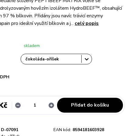
speciálně složený PEPTIBEEF MATRIX včele se
drolyzovaným hovězím izolátem HydroBEEF™, obsahující
 97 % bílkovin. Přidány jsou navíc trávicí enzymy
ain pro ideální využití bílkovin a j...
celý popis
skladem
i DPH
Kč
Přidat do košíku
D-07091
EAN kód:
8594181603928