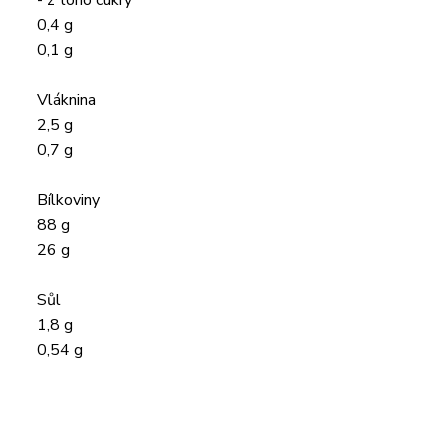
- z toho cukry
0,4 g
0,1 g
Vláknina
2,5 g
0,7 g
Bílkoviny
88 g
26 g
Sůl
1,8 g
0,54 g