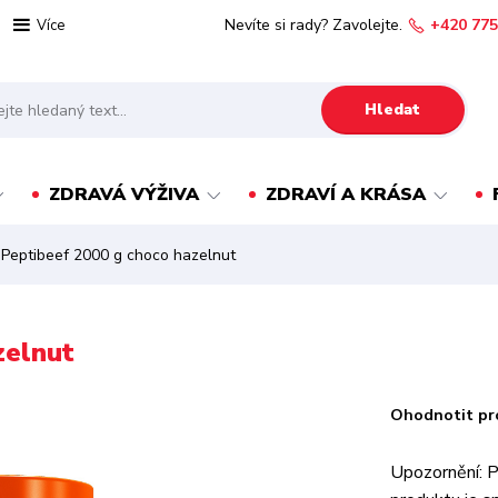
Nevíte si rady? Zavolejte.
+420 775
Více
Hledat
ZDRAVÁ VÝŽIVA
ZDRAVÍ A KRÁSA
t Peptibeef 2000 g choco hazelnut
zelnut
Ohodnotit pr
Upozornění: P