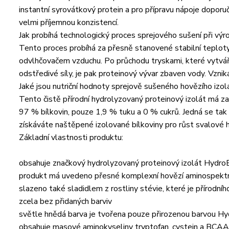
instantní syrovátkový protein a pro přípravu nápoje doporuč
velmi příjemnou konzistencí.
Jak probíhá technologický proces sprejového sušení při vý
Tento proces probíhá za přesně stanovené stabilní teploty
odvlhčovačem vzduchu. Po průchodu tryskami, které vytvářej
odstředivé síly, je pak proteinový vývar zbaven vody. Vznik
Jaké jsou nutriční hodnoty sprejově sušeného hovězího izol
Tento čistě přírodní hydrolyzovaný proteinový izolát má z
97 % bílkovin, pouze 1,9 % tuku a 0 % cukrů. Jedná se tak o 
získáváte naštěpené izolované bílkoviny pro růst svalové
Základní vlastnosti produktu:
obsahuje značkový hydrolyzovaný proteinový izolát Hydro
produkt má uvedeno přesné komplexní hovězí aminospekt
slazeno také sladidlem z rostliny stévie, které je přírodní
zcela bez přidaných barviv
světle hnědá barva je tvořena pouze přirozenou barvou
obsahuje masové aminokyseliny tryptofan, cystein a BCAA