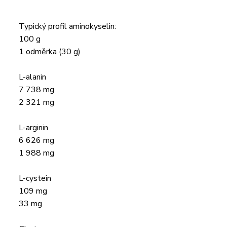
Typický profil aminokyselin:
100 g
1 odměrka (30 g)
L-alanin
7 738 mg
2 321 mg
L-arginin
6 626 mg
1 988 mg
L-cystein
109 mg
33 mg