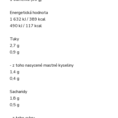
Energetická hodnota
1 632 kJ / 389 kcal
490 kJ / 117 kcal
Tuky
2,7 g
0,9 g
- z toho nasycené mastné kyseliny
1,4 g
0,4 g
Sacharidy
1,8 g
0,5 g