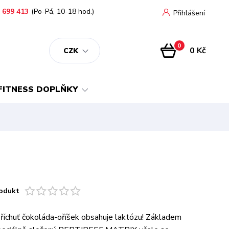
 699 413
(Po-Pá, 10-18 hod.)
Přihlášení
0
0 Kč
CZK
FITNESS DOPLŇKY
odukt
říchuť čokoláda-oříšek obsahuje laktózu! Základem