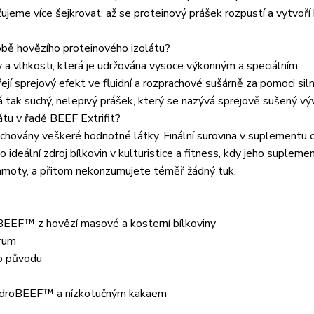
ujeme více šejkrovat, až se proteinový prášek rozpustí a vytvoří
robě hovězího proteinového izolátu?
 a vlhkosti, která je udržována vysoce výkonným a speciálním
í sprejový efekt ve fluidní a rozprachové sušárně za pomoci sil
á tak suchý, nelepivý prášek, který se nazývá sprejově sušený výv
átu v řadě BEEF Extrifit?
achovány veškeré hodnotné látky. Finální surovina v suplementu 
ideální zdroj bílkovin v kulturistice a fitness, kdy jeho suplemen
 hmoty, a přitom nekonzumujete téměř žádný tuk.
BEEF™ z hovězí masové a kosterní bílkoviny
rum
ho původu
 HydroBEEF™ a nízkotučným kakaem