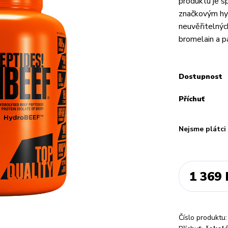
produktu je 
značkovým hy
neuvěřitelných
bromelain a pap
Dostupnost
Příchuť
Nejsme plátc
1 369 
Číslo produktu: