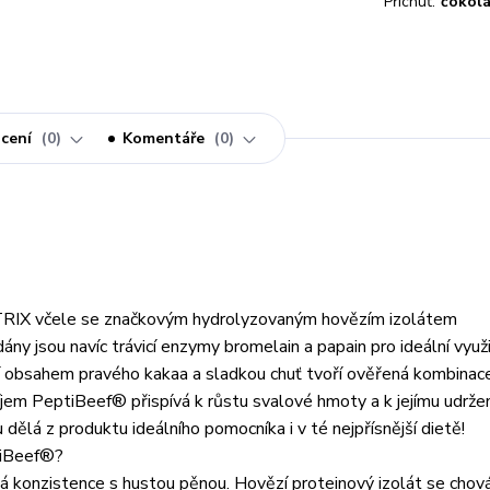
Příchuť:
čokolá
cení
0
Komentáře
0
RIX včele se značkovým hydrolyzovaným hovězím izolátem
y jsou navíc trávicí enzymy bromelain a papain pro ideální využit
í obsahem pravého kakaa a sladkou chuť tvoří ověřená kombinac
říjem PeptiBeef® přispívá k růstu svalové hmoty a k jejímu udržen
u dělá z produktu ideálního pomocníka i v té nejpřísnější dietě!
ptiBeef®?
á konzistence s hustou pěnou. Hovězí proteinový izolát se chová