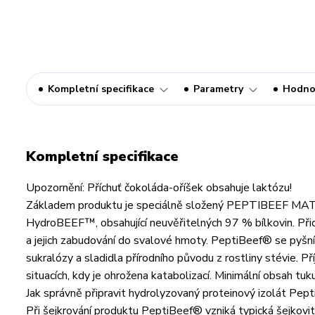
Kompletní specifikace
Parametry
Hodno
Kompletní specifikace
Upozornění: Příchuť čokoláda-oříšek obsahuje laktózu!
Základem produktu je speciálně složený PEPTIBEEF MAT
HydroBEEF™, obsahující neuvěřitelných 97 % bílkovin. Přidán
a jejich zabudování do svalové hmoty. PeptiBeef® se pyšn
sukralózy a sladidla přírodního původu z rostliny stévie. P
situacích, kdy je ohrožena katabolizací. Minimální obsah tuk
Jak správně připravit hydrolyzovaný proteinový izolát Pe
Při šejkrování produktu PeptiBeef® vzniká typická šejkovit