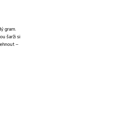
dý gram.
u šarži si
lehnout –