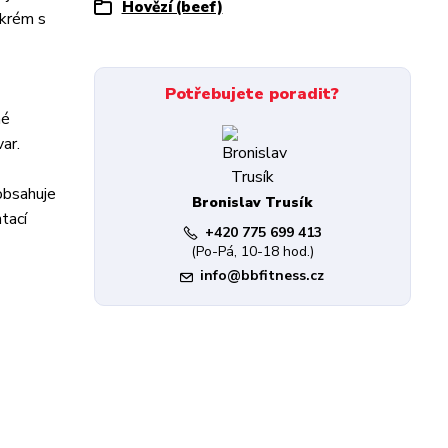
Hovězí (beef)
 krém s
Potřebujete poradit?
né
ar.
obsahuje
Bronislav Trusík
tací
+420 775 699 413
(Po-Pá, 10-18 hod.)
info@bbfitness.cz