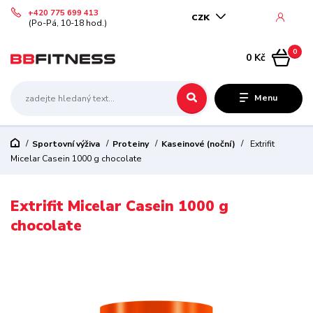
+420 775 699 413
CZK
(Po-Pá, 10-18 hod.)
0
0 Kč
Menu
Sportovní výživa
Proteiny
Kaseinové (noční)
Extrifit
Micelar Casein 1000 g chocolate
Extrifit Micelar Casein 1000 g
chocolate