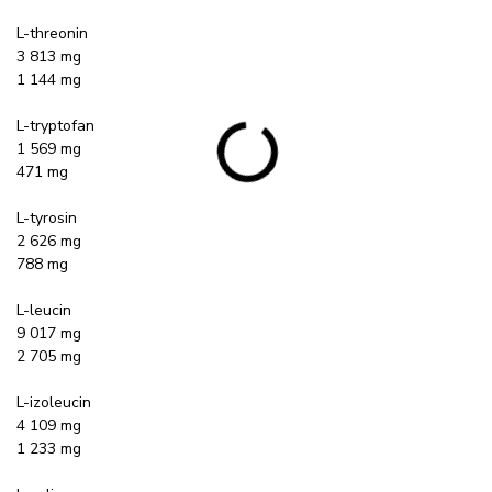
L-threonin
3 813 mg
1 144 mg
L-tryptofan
1 569 mg
471 mg
L-tyrosin
2 626 mg
788 mg
L-leucin
9 017 mg
2 705 mg
L-izoleucin
4 109 mg
1 233 mg