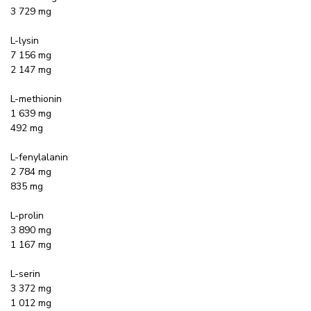
3 729 mg
L-lysin
7 156 mg
2 147 mg
L-methionin
1 639 mg
492 mg
L-fenylalanin
2 784 mg
835 mg
L-prolin
3 890 mg
1 167 mg
L-serin
3 372 mg
1 012 mg