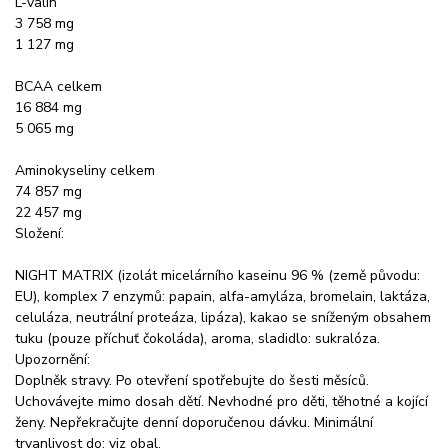
L-valin
3 758 mg
1 127 mg
BCAA celkem
16 884 mg
5 065 mg
Aminokyseliny celkem
74 857 mg
22 457 mg
Složení:
NIGHT MATRIX (izolát micelárního kaseinu 96 % (země původu:
EU), komplex 7 enzymů: papain, alfa-amyláza, bromelain, laktáza,
celuláza, neutrální proteáza, lipáza), kakao se sníženým obsahem
tuku (pouze příchuť čokoláda), aroma, sladidlo: sukralóza.
Upozornění:
Doplněk stravy. Po otevření spotřebujte do šesti měsíců.
Uchovávejte mimo dosah dětí. Nevhodné pro děti, těhotné a kojící
ženy. Nepřekračujte denní doporučenou dávku. Minimální
trvanlivost do: viz obal.