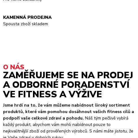
KAMENNÁ PRODEJNA
Spousta zboží skladem
O NÁS
ZAMĚŘUJEME SE NA PRODEJ
A ODBORNÉ PORADENSTVÍ
VE FITNESS A VÝŽIVE
Jsme hrdí na to, že vám můžeme nabídnout široký sortiment
produktů, které vám pomohou dosáhnout vašich fitness cílů a
podpoří vaše celkové zdraví a pohodu.
Náš tým pečlivě vybírá
každý produkt, abychom vám mohli nabídnout pouze to
nejkvalitnější zboží od prověřených výrobců. S námi máte jistotu, že
je Vaše zdraví v dobrých rukou.