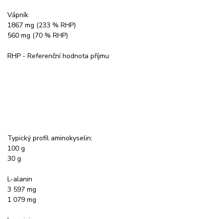
Vápník
1867 mg (233 % RHP)
560 mg (70 % RHP)
RHP - Referenční hodnota příjmu
Typický profil aminokyselin:
100 g
30 g
L-alanin
3 597 mg
1 079 mg