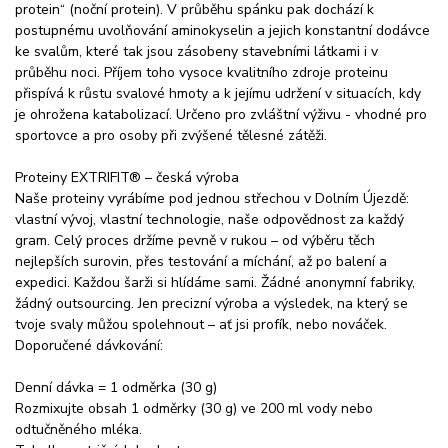
protein“ (noční protein). V průběhu spánku pak dochází k
postupnému uvolňování aminokyselin a jejich konstantní dodávce
ke svalům, které tak jsou zásobeny stavebními látkami i v
průběhu noci. Příjem toho vysoce kvalitního zdroje proteinu
přispívá k růstu svalové hmoty a k jejímu udržení v situacích, kdy
je ohrožena katabolizací. Určeno pro zvláštní výživu - vhodné pro
sportovce a pro osoby při zvýšené tělesné zátěži.
Proteiny EXTRIFIT® – česká výroba
Naše proteiny vyrábíme pod jednou střechou v Dolním Újezdě:
vlastní vývoj, vlastní technologie, naše odpovědnost za každý
gram. Celý proces držíme pevně v rukou – od výběru těch
nejlepších surovin, přes testování a míchání, až po balení a
expedici. Každou šarži si hlídáme sami. Žádné anonymní fabriky,
žádný outsourcing. Jen precizní výroba a výsledek, na který se
tvoje svaly můžou spolehnout – ať jsi profík, nebo nováček.
Doporučené dávkování:
Denní dávka = 1 odměrka (30 g)
Rozmixujte obsah 1 odměrky (30 g) ve 200 ml vody nebo
odtučněného mléka.