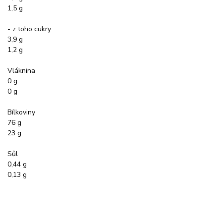
1,5 g
- z toho cukry
3,9 g
1,2 g
Vláknina
0 g
0 g
Bílkoviny
76 g
23 g
Sůl
0,44 g
0,13 g