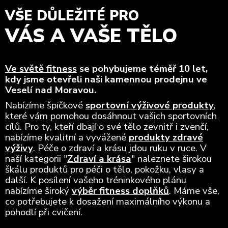
VŠE DŮLEŽITÉ PRO
VÁS A VAŠE TĚLO
Ve světě fitness
se pohybujeme téměř 10 let,
kdy jsme otevřeli naši kamennou prodejnu ve
Veselí nad Moravou.
Nabízíme špičkové
sportovní výživové produkty
,
které vám pomohou dosáhnout vašich sportovních
cílů. Pro ty, kteří dbají o své tělo zevnitř i zvenčí,
nabízíme kvalitní a vyvážené
produkty zdravé
výživy
. Péče o zdraví a krásu jdou ruku v ruce. V
naší kategorii "
Zdraví a krása
" naleznete širokou
škálu produktů pro péči o tělo, pokožku, vlasy a
další. K posílení vašeho tréninkového plánu
nabízíme široký
výběr fitness doplňků
. Máme vše,
co potřebujete k dosažení maximálního výkonu a
pohodlí při cvičení.