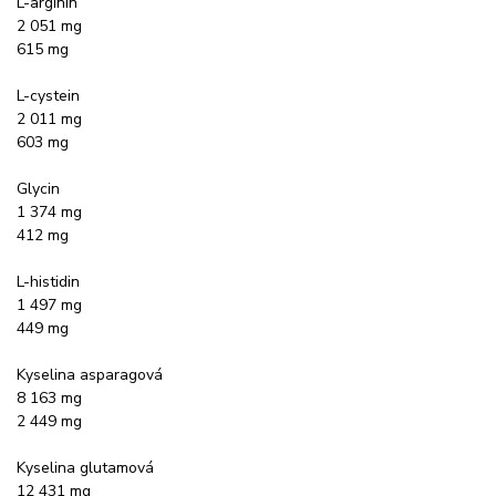
L-arginin
2 051 mg
615 mg
L-cystein
2 011 mg
603 mg
Glycin
1 374 mg
412 mg
L-histidin
1 497 mg
449 mg
Kyselina asparagová
8 163 mg
2 449 mg
Kyselina glutamová
12 431 mg