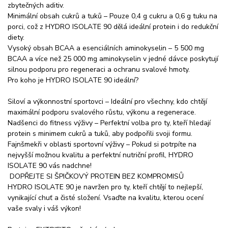
zbytečných aditiv.
Minimální obsah cukrů a tuků – Pouze 0,4 g cukru a 0,6 g tuku na
porci, což z HYDRO ISOLATE 90 dělá ideální protein i do redukční
diety.
Vysoký obsah BCAA a esenciálních aminokyselin – 5 500 mg
BCAA a více než 25 000 mg aminokyselin v jedné dávce poskytují
silnou podporu pro regeneraci a ochranu svalové hmoty.
Pro koho je HYDRO ISOLATE 90 ideální?
Siloví a výkonnostní sportovci – Ideální pro všechny, kdo chtějí
maximální podporu svalového růstu, výkonu a regenerace.
Nadšenci do fitness výživy – Perfektní volba pro ty, kteří hledají
protein s minimem cukrů a tuků, aby podpořili svoji formu.
Fajnšmekři v oblasti sportovní výživy – Pokud si potrpíte na
nejvyšší možnou kvalitu a perfektní nutriční profil, HYDRO
ISOLATE 90 vás nadchne!
DOPŘEJTE SI ŠPIČKOVÝ PROTEIN BEZ KOMPROMISŮ
HYDRO ISOLATE 90 je navržen pro ty, kteří chtějí to nejlepší,
vynikající chuť a čisté složení. Vsaďte na kvalitu, kterou ocení
vaše svaly i váš výkon!