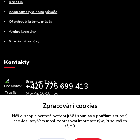
Kreatin
Anabolizéry a nakopávače
Ořechové krémy, másla
Aminokyseliny
Speciální balíčky
Kontakty
Bronislav Trusík
+420 775 699 413
(Po-Pá, 10-18 hod.)
Zpracování cookies
info@bbfitness.cz
Náš e-shop a partneři potřebují Váš
souhlas
s použitím souborů
cookies, aby Vám mohli zobrazovat informace týkající se Vašich
zájmů.