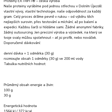
Proteiny EXTRIFIT® – česká výroba
Naše proteiny vyrábíme pod jednou střechou v Dolním Újezdě:
vlastní vývoj, vlastní technologie, naše odpovědnost za každý
gram. Celý proces držíme pevně v rukou – od výběru těch
nejlepších surovin, přes testování a míchání, až po balení a
expedici. Každou šarži si hlídáme sami. Žádné anonymní fabriky,
žádný outsourcing. Jen precizní výroba a výsledek, na který se
tvoje svaly můžou spolehnout – ať jsi profík, nebo nováček.
Doporučené dávkování:
denní dávka = 1 odměrka (30 g)
rozmixujte obsah 1 odměrky (30 g) ve 200 ml vody
Tabulka nutričních hodnot:
Průměrný obsah energie a živin:
100 g
30 g
Energetická hodnota
1564 kJ / 372 kcal