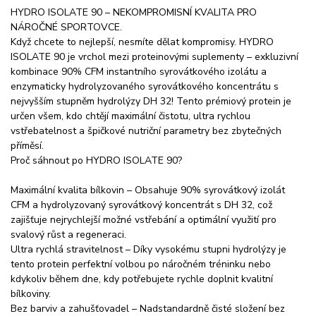
HYDRO ISOLATE 90 – NEKOMPROMISNÍ KVALITA PRO
NÁROČNÉ SPORTOVCE.
Když chcete to nejlepší, nesmíte dělat kompromisy. HYDRO
ISOLATE 90 je vrchol mezi proteinovými suplementy – exkluzivní
kombinace 90% CFM instantního syrovátkového izolátu a
enzymaticky hydrolyzovaného syrovátkového koncentrátu s
nejvyšším stupněm hydrolýzy DH 32! Tento prémiový protein je
určen všem, kdo chtějí maximální čistotu, ultra rychlou
vstřebatelnost a špičkové nutriční parametry bez zbytečných
příměsí.
Proč sáhnout po HYDRO ISOLATE 90?
Maximální kvalita bílkovin – Obsahuje 90% syrovátkový izolát
CFM a hydrolyzovaný syrovátkový koncentrát s DH 32, což
zajišťuje nejrychlejší možné vstřebání a optimální využití pro
svalový růst a regeneraci.
Ultra rychlá stravitelnost – Díky vysokému stupni hydrolýzy je
tento protein perfektní volbou po náročném tréninku nebo
kdykoliv během dne, kdy potřebujete rychle doplnit kvalitní
bílkoviny.
Bez barviv a zahušťovadel – Nadstandardně čisté složení bez