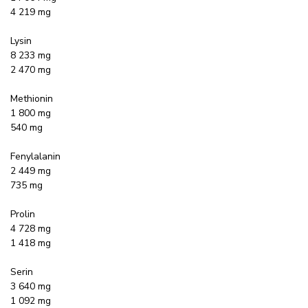
4 219 mg
Lysin
8 233 mg
2 470 mg
Methionin
1 800 mg
540 mg
Fenylalanin
2 449 mg
735 mg
Prolin
4 728 mg
1 418 mg
Serin
3 640 mg
1 092 mg