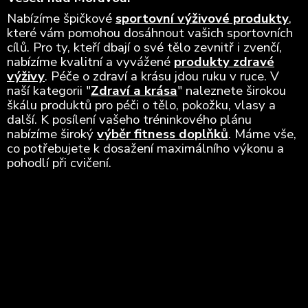
Nabízíme špičkové
sportovní výživové produkty
,
které vám pomohou dosáhnout vašich sportovních
cílů. Pro ty, kteří dbají o své tělo zevnitř i zvenčí,
nabízíme kvalitní a vyvážené
produkty zdravé
výživy
. Péče o zdraví a krásu jdou ruku v ruce. V
naší kategorii "
Zdraví a krása
" naleznete širokou
škálu produktů pro péči o tělo, pokožku, vlasy a
další. K posílení vašeho tréninkového plánu
nabízíme široký
výběr fitness doplňků
. Máme vše,
co potřebujete k dosažení maximálního výkonu a
pohodlí při cvičení.