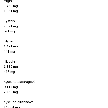
Arginin
3 436 mg
1 031 mg
Cystein
2 071 mg
621 mg
Glycin
1 471 mh
441 mg
Histidin
1 382 mg
415 mg
Kyselina asparagová
9 117 mg
2 735 mg
Kyselina glutamová
14 064 mg