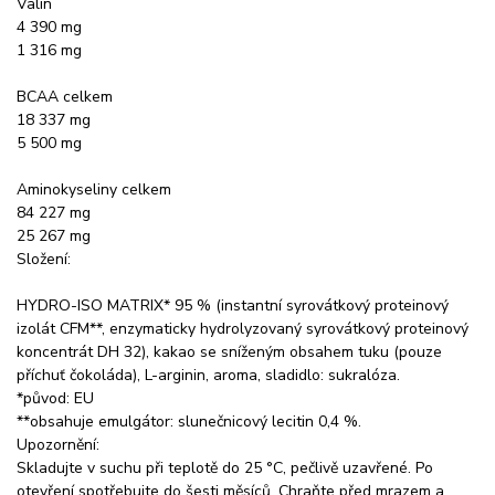
Valin
4 390 mg
1 316 mg
BCAA celkem
18 337 mg
5 500 mg
Aminokyseliny celkem
84 227 mg
25 267 mg
Složení:
HYDRO-ISO MATRIX* 95 % (instantní syrovátkový proteinový
izolát CFM**, enzymaticky hydrolyzovaný syrovátkový proteinový
koncentrát DH 32), kakao se sníženým obsahem tuku (pouze
příchuť čokoláda), L-arginin, aroma, sladidlo: sukralóza.
*původ: EU
**obsahuje emulgátor: slunečnicový lecitin 0,4 %.
Upozornění:
Skladujte v suchu při teplotě do 25 °C, pečlivě uzavřené. Po
otevření spotřebujte do šesti měsíců. Chraňte před mrazem a