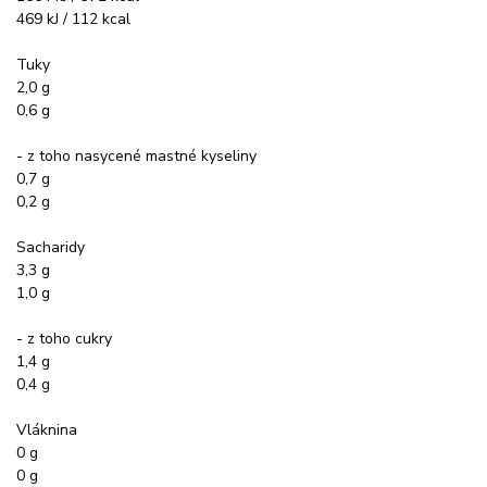
469 kJ / 112 kcal
Tuky
2,0 g
0,6 g
- z toho nasycené mastné kyseliny
0,7 g
0,2 g
Sacharidy
3,3 g
1,0 g
- z toho cukry
1,4 g
0,4 g
Vláknina
0 g
0 g