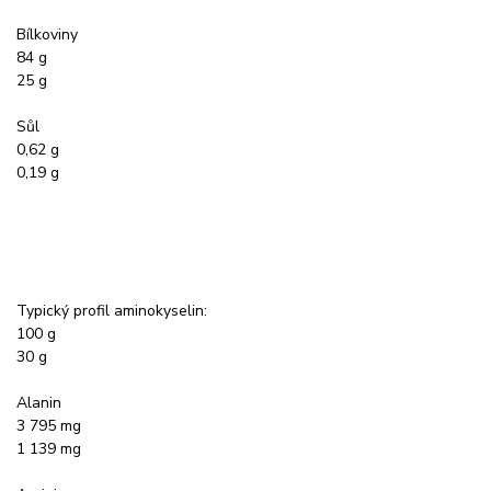
Bílkoviny
84 g
25 g
Sůl
0,62 g
0,19 g
Typický profil aminokyselin:
100 g
30 g
Alanin
3 795 mg
1 139 mg