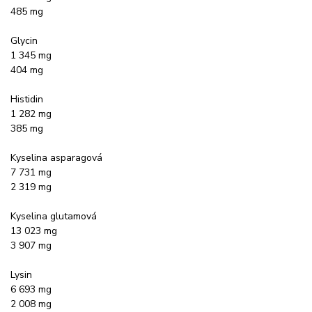
485 mg
Glycin
1 345 mg
404 mg
Histidin
1 282 mg
385 mg
Kyselina asparagová
7 731 mg
2 319 mg
Kyselina glutamová
13 023 mg
3 907 mg
Lysin
6 693 mg
2 008 mg