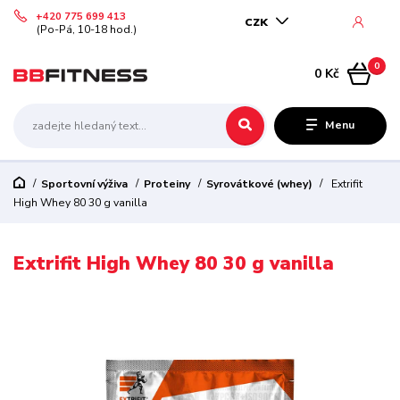
+420 775 699 413
CZK
(Po-Pá, 10-18 hod.)
0
0 Kč
Menu
Sportovní výživa
Proteiny
Syrovátkové (whey)
Extrifit
High Whey 80 30 g vanilla
Extrifit High Whey 80 30 g vanilla