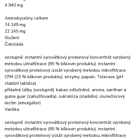
4 940 mg
Aminokyseliny celkem
74 149 mg
22 245 mg
Složení:
Čokoláda
sestupně: instantní syrovátkový proteinový koncentrát vyrobený
metodou ultrafiltrace (85 % bílkovin produktu), instantní
syrovátkový proteinový izolát vyrobený metodou mikrofiltrace
CFM (15 % bílkovin produktu), enzymy: papain, Tolerase (pH
stabilní laktáza)
přídatné látky (sestupně): kakao odtučněné, aroma, xanthan a
guma guar (zahušťovadla), sukralóza (sladidlo), slunečnicový
lecitin (emulgátor)
Vanilka
sestupně: instantní syrovátkový proteinový koncentrát vyrobený
metodou ultrafiltrace (85 % bílkovin produktu), instantní
syrovátkový proteinový izolát vyrobený metodou mikrofiltrace