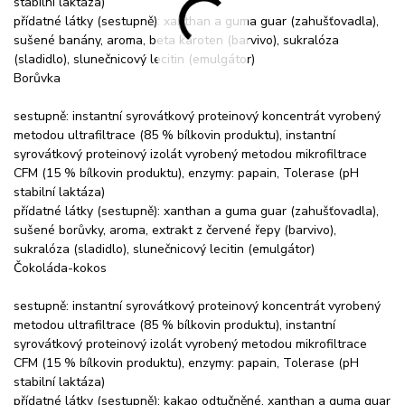
stabilní laktáza)
přídatné látky (sestupně): xanthan a guma guar (zahušťovadla),
sušené banány, aroma, beta karoten (barvivo), sukralóza
(sladidlo), slunečnicový lecitin (emulgátor)
Borůvka
sestupně: instantní syrovátkový proteinový koncentrát vyrobený
metodou ultrafiltrace (85 % bílkovin produktu), instantní
syrovátkový proteinový izolát vyrobený metodou mikrofiltrace
CFM (15 % bílkovin produktu), enzymy: papain, Tolerase (pH
stabilní laktáza)
přídatné látky (sestupně): xanthan a guma guar (zahušťovadla),
sušené borůvky, aroma, extrakt z červené řepy (barvivo),
sukralóza (sladidlo), slunečnicový lecitin (emulgátor)
Čokoláda-kokos
sestupně: instantní syrovátkový proteinový koncentrát vyrobený
metodou ultrafiltrace (85 % bílkovin produktu), instantní
syrovátkový proteinový izolát vyrobený metodou mikrofiltrace
CFM (15 % bílkovin produktu), enzymy: papain, Tolerase (pH
stabilní laktáza)
přídatné látky (sestupně): kakao odtučněné, xanthan a guma guar