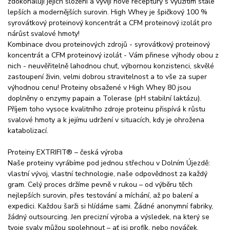
zdokonalují jejich složení a vyvíjí nové receptury s využitím stále
lepších a modernějších surovin. High Whey je špičkový 100 %
syrovátkový proteinový koncentrát a CFM proteinový izolát pro
nárůst svalové hmoty!
Kombinace dvou proteinových zdrojů - syrovátkový proteinový
koncentrát a CFM proteinový izolát - Vám přinese výhody obou z
nich - neuvěřitelně lahodnou chuť, výbornou konzistenci, skvělé
zastoupení živin, velmi dobrou stravitelnost a to vše za super
výhodnou cenu! Proteiny obsažené v High Whey 80 jsou
doplněny o enzymy papain a Tolerase (pH stabilní laktázu).
Příjem toho vysoce kvalitního zdroje proteinu přispívá k růstu
svalové hmoty a k jejímu udržení v situacích, kdy je ohrožena
katabolizací.
Proteiny EXTRIFIT® – česká výroba
Naše proteiny vyrábíme pod jednou střechou v Dolním Újezdě:
vlastní vývoj, vlastní technologie, naše odpovědnost za každý
gram. Celý proces držíme pevně v rukou – od výběru těch
nejlepších surovin, přes testování a míchání, až po balení a
expedici. Každou šarži si hlídáme sami. Žádné anonymní fabriky,
žádný outsourcing. Jen precizní výroba a výsledek, na který se
tvoje svaly můžou spolehnout – ať jsi profík, nebo nováček.