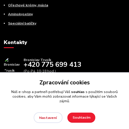
Ořechové krémy, másla
Aminokyseliny
Speciální balíčky
Kontakty
Bronislav Trusík
+420 775 699 413
(Po-Pá, 10-18 hod.)
Zpracování cookies
info@bbfitness.cz
Náš e-shop a partneři potřebují Váš
souhlas
s použitím souborů
cookies, aby Vám mohli zobrazovat informace týkající se Vašich
zájmů.
Souhlasím
Nastavení
BBfintess.cz -
Fitness doplňky a zdravá výživa
//
Webdesign
:
Poradnyweb.cz // Všechna práva vyhrazena