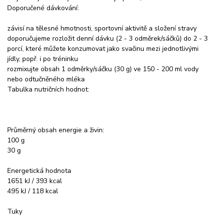
Doporučené dávkování:
závisí na tělesné hmotnosti, sportovní aktivitě a složení stravy
doporučujeme rozložit denní dávku (2 - 3 odměrek/sáčků) do 2 - 3
porcí, které můžete konzumovat jako svačinu mezi jednotlivými
jídly, popř. i po tréninku
rozmixujte obsah 1 odměrky/sáčku (30 g) ve 150 - 200 ml vody
nebo odtučněného mléka
Tabulka nutričních hodnot:
Průměrný obsah energie a živin:
100 g
30 g
Energetická hodnota
1651 kJ / 393 kcal
495 kJ / 118 kcal
Tuky