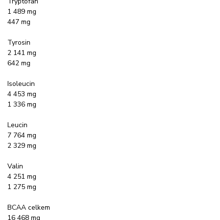
Tryptofan
1 489 mg
447 mg
Tyrosin
2 141 mg
642 mg
Isoleucin
4 453 mg
1 336 mg
Leucin
7 764 mg
2 329 mg
Valin
4 251 mg
1 275 mg
BCAA celkem
16 468 mg