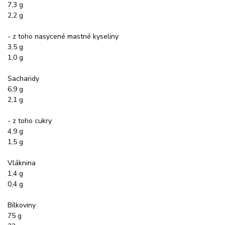
7,3 g
2,2 g
- z toho nasycené mastné kyseliny
3,5 g
1,0 g
Sacharidy
6,9 g
2,1 g
- z toho cukry
4,9 g
1,5 g
Vláknina
1,4 g
0,4 g
Bílkoviny
75 g