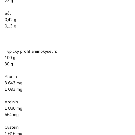
22 g
Sůl
0,42 g
0,13 g
Typický profil aminokyselin:
100 g
30 g
Alanin
3 643 mg
1 093 mg
Arginin
1 880 mg
564 mg
Cystein
1 616 mg