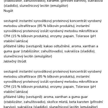
(stabilizátor, zahušťovadlo), karamel (přírodní barvivo), sukralóza
(sladidlo), slunečnicový lecitin (emulgátor)
Nugát
sestupně: instantní syrovátkový proteinový koncentrát vyrobený
metodou ultrafiltrace (85 % bílkovin produktu), instantní
syrovátkový proteinový izolát vyrobený metodou mikrofiltrace
CFM (15 % bílkovin produktu), enzymy: papain, Tolerase (pH
stabilní laktáza)
přídatné látky (sestupně): kakao odtučněné, aroma, xanthan a
guma guar (stabilizátor, zahušťovadlo), sukralóza (sladidlo),
slunečnicový lecitin (emulgátor)
Jablečný štrúdl
sestupně: instantní syrovátkový proteinový koncentrát vyrobený
metodou ultrafiltrace (85 % bílkovin produktu), instantní
syrovátkový proteinový izolát vyrobený metodou mikrofiltrace
CFM (15 % bílkovin produktu), enzymy: papain, Tolerase (pH
stabilní laktáza)
přídatné látky (sestupně): aroma, xanthan a guma guar
(stabilizátor, zahušťovadlo), skořice mletá, beta karoten (přírodní
barvivo), sukralóza (sladidlo), slunečnicový lecitin (emulgátor)