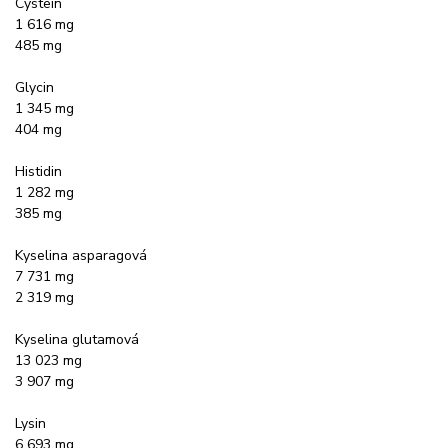
Cystein
1 616 mg
485 mg
Glycin
1 345 mg
404 mg
Histidin
1 282 mg
385 mg
Kyselina asparagová
7 731 mg
2 319 mg
Kyselina glutamová
13 023 mg
3 907 mg
Lysin
6 693 mg