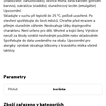
(stabilizátor, zahušťovadlo), skořice mletá, beta karoten (přírodní
barvivo), sukralóza (sladidlo), slunečnicový lecitin (emulgátor)
Upozornění:
Skladujte v suchu při teplotě do 25 °C, pečlivě uzavřené. Po
otevření spotřebujte do šesti měsíců. Chraňte před mrazem a
přímým slunečním zářením. Neobsahuje látky dopingového
charakteru. Není určeno pro děti, těhotné a kojící ženy. Výrobce
neručí za škody vzniklé nevhodným použitím nebo skladováním.
Spotřebujte do data uvedeného na obalu. Upozornění pro
alergiky: výrobek obsahuje bílkoviny z kravského mléka včetně
laktózy.
Parametry
Příchuť
borůvka
Zboží zařazeno v kategoriích