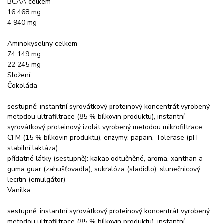
BCAA celkem
16 468 mg
4 940 mg
Aminokyseliny celkem
74 149 mg
22 245 mg
Složení:
Čokoláda
sestupně: instantní syrovátkový proteinový koncentrát vyrobený
metodou ultrafiltrace (85 % bílkovin produktu), instantní
syrovátkový proteinový izolát vyrobený metodou mikrofiltrace
CFM (15 % bílkovin produktu), enzymy: papain, Tolerase (pH
stabilní laktáza)
přídatné látky (sestupně): kakao odtučněné, aroma, xanthan a
guma guar (zahušťovadla), sukralóza (sladidlo), slunečnicový
lecitin (emulgátor)
Vanilka
sestupně: instantní syrovátkový proteinový koncentrát vyrobený
metodou ultrafiltrace (85 % bílkovin produktu), instantní