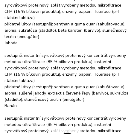
syrovátkový proteinový izolát vyrobený metodou mikrofiltrace
CFM (15 % bílkovin produktu), enzymy: papain, Tolerase (pH
stabilní laktáza)
přídatné látky (sestupně): xanthan a guma guar (zahušťovadla),
aroma, sukralóza (sladidlo), beta karoten (barvivo), slunečnicový
lecitin (emulgátor)
Jahoda
sestupně: instantní syrovátkový proteinový koncentrát vyrobený
metodou ultrafiltrace (85 % bílkovin produktu), instantní
syrovátkový proteinový izolát vyrobený metodou mikrofiltrace
CFM (15 % bílkovin produktu), enzymy: papain, Tolerase (pH
stabilní laktáza)
přídatné látky (sestupně): xanthan a guma guar (zahušťovadla),
aroma, sušené jahody, extrakt z červené řepy (barvivo), sukralóza
(sladidlo), slunečnicový lecitin (emulgátor)
Banán
sestupně: instantní syrovátkový proteinový koncentrát vyrobený
metodou ultrafiltrace (85 % bílkovin produktu), instantní
syrovátkový proteinový izolát vyrobený metodou mikrofiltrace