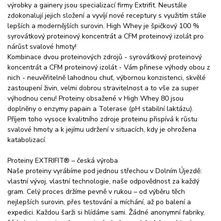
výrobky a gainery jsou specializací firmy Extrifit. Neustále
zdokonalují jejich složení a vyvíjí nové receptury s využitím stále
lepších a modernějších surovin. High Whey je špičkový 100 %
syrovátkový proteinový koncentrát a CFM proteinový izolát pro
nárůst svalové hmoty!
Kombinace dvou proteinových zdrojů - syrovátkový proteinový
koncentrát a CFM proteinový izolát - Vám přinese výhody obou z
nich - neuvěřitelně lahodnou chuť, výbornou konzistenci, skvělé
zastoupení živin, velmi dobrou stravitelnost a to vše za super
výhodnou cenu! Proteiny obsažené v High Whey 80 jsou
doplněny o enzymy papain a Tolerase (pH stabilní laktázu).
Příjem toho vysoce kvalitního zdroje proteinu přispívá k růstu
svalové hmoty a k jejímu udržení v situacích, kdy je ohrožena
katabolizací.
Proteiny EXTRIFIT® – česká výroba
Naše proteiny vyrábíme pod jednou střechou v Dolním Újezdě:
vlastní vývoj, vlastní technologie, naše odpovědnost za každý
gram. Celý proces držíme pevně v rukou – od výběru těch
nejlepších surovin, přes testování a míchání, až po balení a
expedici. Každou šarži si hlídáme sami. Žádné anonymní fabriky,