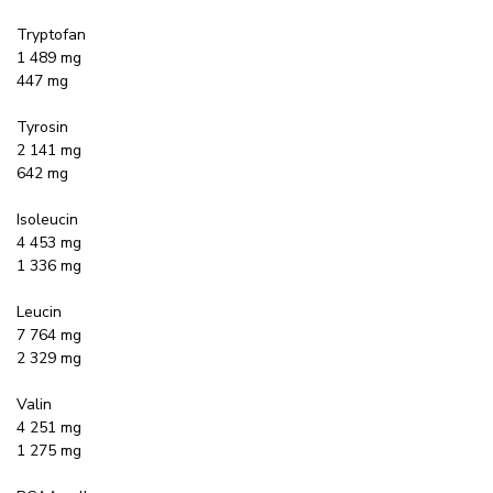
Tryptofan
1 489 mg
447 mg
Tyrosin
2 141 mg
642 mg
Isoleucin
4 453 mg
1 336 mg
Leucin
7 764 mg
2 329 mg
Valin
4 251 mg
1 275 mg