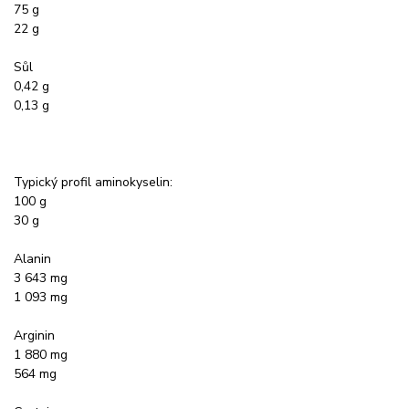
75 g
22 g
Sůl
0,42 g
0,13 g
Typický profil aminokyselin:
100 g
30 g
Alanin
3 643 mg
1 093 mg
Arginin
1 880 mg
564 mg