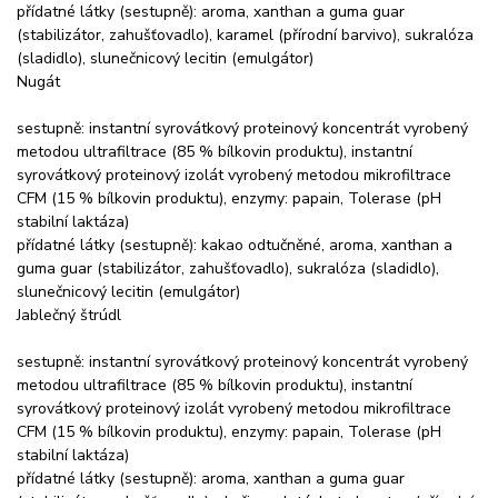
přídatné látky (sestupně): aroma, xanthan a guma guar
(stabilizátor, zahušťovadlo), karamel (přírodní barvivo), sukralóza
(sladidlo), slunečnicový lecitin (emulgátor)
Nugát
sestupně: instantní syrovátkový proteinový koncentrát vyrobený
metodou ultrafiltrace (85 % bílkovin produktu), instantní
syrovátkový proteinový izolát vyrobený metodou mikrofiltrace
CFM (15 % bílkovin produktu), enzymy: papain, Tolerase (pH
stabilní laktáza)
přídatné látky (sestupně): kakao odtučněné, aroma, xanthan a
guma guar (stabilizátor, zahušťovadlo), sukralóza (sladidlo),
slunečnicový lecitin (emulgátor)
Jablečný štrúdl
sestupně: instantní syrovátkový proteinový koncentrát vyrobený
metodou ultrafiltrace (85 % bílkovin produktu), instantní
syrovátkový proteinový izolát vyrobený metodou mikrofiltrace
CFM (15 % bílkovin produktu), enzymy: papain, Tolerase (pH
stabilní laktáza)
přídatné látky (sestupně): aroma, xanthan a guma guar