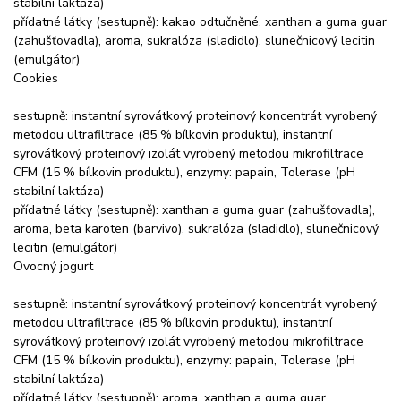
stabilní laktáza)
přídatné látky (sestupně): kakao odtučněné, xanthan a guma guar
(zahušťovadla), aroma, sukralóza (sladidlo), slunečnicový lecitin
(emulgátor)
Cookies
sestupně: instantní syrovátkový proteinový koncentrát vyrobený
metodou ultrafiltrace (85 % bílkovin produktu), instantní
syrovátkový proteinový izolát vyrobený metodou mikrofiltrace
CFM (15 % bílkovin produktu), enzymy: papain, Tolerase (pH
stabilní laktáza)
přídatné látky (sestupně): xanthan a guma guar (zahušťovadla),
aroma, beta karoten (barvivo), sukralóza (sladidlo), slunečnicový
lecitin (emulgátor)
Ovocný jogurt
sestupně: instantní syrovátkový proteinový koncentrát vyrobený
metodou ultrafiltrace (85 % bílkovin produktu), instantní
syrovátkový proteinový izolát vyrobený metodou mikrofiltrace
CFM (15 % bílkovin produktu), enzymy: papain, Tolerase (pH
stabilní laktáza)
přídatné látky (sestupně): aroma, xanthan a guma guar