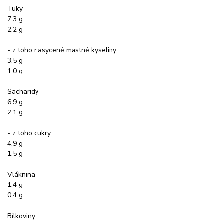
Tuky
7,3 g
2,2 g
- z toho nasycené mastné kyseliny
3,5 g
1,0 g
Sacharidy
6,9 g
2,1 g
- z toho cukry
4,9 g
1,5 g
Vláknina
1,4 g
0,4 g
Bílkoviny