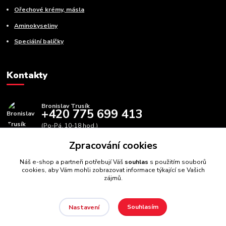
Ořechové krémy, másla
Aminokyseliny
Speciální balíčky
Kontakty
Bronislav Trusík
+420 775 699 413
(Po-Pá, 10-18 hod.)
Zpracování cookies
info@bbfitness.cz
Náš e-shop a partneři potřebují Váš
souhlas
s použitím souborů
cookies, aby Vám mohli zobrazovat informace týkající se Vašich
zájmů.
Souhlasím
Nastavení
BBfintess.cz -
Fitness doplňky a zdravá výživa
//
Webdesign
:
Poradnyweb.cz // Všechna práva vyhrazena