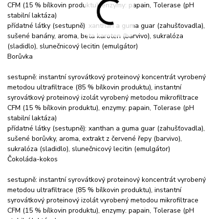
CFM (15 % bílkovin produktu), enzymy: papain, Tolerase (pH
stabilní laktáza)
přídatné látky (sestupně): xanthan a guma guar (zahušťovadla),
sušené banány, aroma, beta karoten (barvivo), sukralóza
(sladidlo), slunečnicový lecitin (emulgátor)
Borůvka
sestupně: instantní syrovátkový proteinový koncentrát vyrobený
metodou ultrafiltrace (85 % bílkovin produktu), instantní
syrovátkový proteinový izolát vyrobený metodou mikrofiltrace
CFM (15 % bílkovin produktu), enzymy: papain, Tolerase (pH
stabilní laktáza)
přídatné látky (sestupně): xanthan a guma guar (zahušťovadla),
sušené borůvky, aroma, extrakt z červené řepy (barvivo),
sukralóza (sladidlo), slunečnicový lecitin (emulgátor)
Čokoláda-kokos
sestupně: instantní syrovátkový proteinový koncentrát vyrobený
metodou ultrafiltrace (85 % bílkovin produktu), instantní
syrovátkový proteinový izolát vyrobený metodou mikrofiltrace
CFM (15 % bílkovin produktu), enzymy: papain, Tolerase (pH