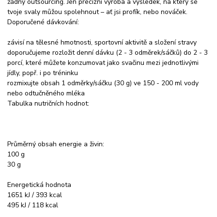
žádný outsourcing. Jen precizní výroba a výsledek, na který se
tvoje svaly můžou spolehnout – ať jsi profík, nebo nováček.
Doporučené dávkování:
závisí na tělesné hmotnosti, sportovní aktivitě a složení stravy
doporučujeme rozložit denní dávku (2 - 3 odměrek/sáčků) do 2 - 3
porcí, které můžete konzumovat jako svačinu mezi jednotlivými
jídly, popř. i po tréninku
rozmixujte obsah 1 odměrky/sáčku (30 g) ve 150 - 200 ml vody
nebo odtučněného mléka
Tabulka nutričních hodnot:
Průměrný obsah energie a živin:
100 g
30 g
Energetická hodnota
1651 kJ / 393 kcal
495 kJ / 118 kcal