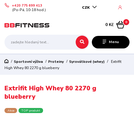
+420 775 699 413
CZK
(Po-Pá, 10-18 hod.)
0
0 Kč
Menu
Sportovní výživa
Proteiny
Syrovátkové (whey)
Extrifit
High Whey 80 2270 g blueberry
Extrifit High Whey 80 2270 g
blueberry
Akce
TOP produkt