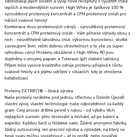
zdokonalují jejich složení a vyvíjí nové receptury s využitím stále
lepších a modernějších surovin. High Whey je špičkový 100 %
syrovátkový proteinový koncentrát a CFM proteinový izolát pro
nárůst svalové hmoty!
Kombinace dvou proteinových zdrojů - syrovátkový proteinový
koncentrát a CFM proteinový izolát - Vám přinese výhody obou z
nich - neuvěřitelně lahodnou chuť, výbornou konzistenci, skvělé
zastoupení živin, velmi dobrou stravitelnost a to vše za super
výhodnou cenu! Proteiny obsažené v High Whey 80 jsou
doplněny o enzymy papain a Tolerase (pH stabilní laktázu).
Příjem toho vysoce kvalitního zdroje proteinu přispívá k růstu
svalové hmoty a k jejímu udržení v situacích, kdy je ohrožena
katabolizací.
Proteiny EXTRIFIT® – česká výroba
Naše proteiny vyrábíme pod jednou střechou v Dolním Újezdě:
vlastní vývoj, vlastní technologie, naše odpovědnost za každý
gram. Celý proces držíme pevně v rukou – od výběru těch
nejlepších surovin, přes testování a míchání, až po balení a
expedici. Každou šarži si hlídáme sami. Žádné anonymní fabriky,
žádný outsourcing. Jen precizní výroba a výsledek, na který se
tvoje svaly můžou spolehnout – ať jsi profík, nebo nováček.