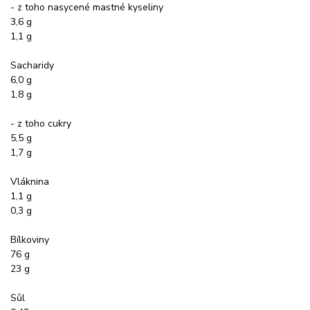
- z toho nasycené mastné kyseliny
3,6 g
1,1 g
Sacharidy
6,0 g
1,8 g
- z toho cukry
5,5 g
1,7 g
Vláknina
1,1 g
0,3 g
Bílkoviny
76 g
23 g
Sůl