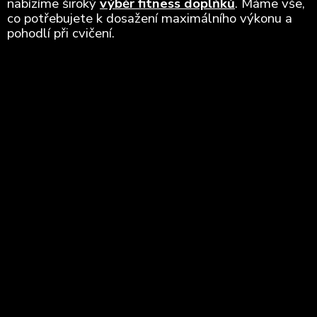
nabízíme široký
výběr fitness doplňků
. Máme vše,
co potřebujete k dosažení maximálního výkonu a
pohodlí při cvičení.