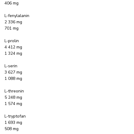
406 mg
L-fenylalanin
2 336 mg
701 mg
L-prolin
4 412 mg
1 324 mg
L-serin
3 627 mg
1 088 mg
L-threonin
5 248 mg
1 574 mg
L-tryptofan
1 693 mg
508 mg