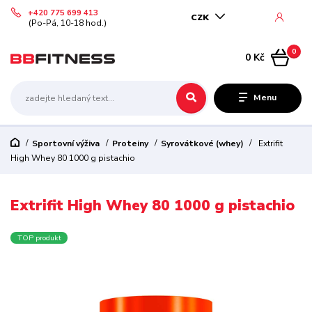
+420 775 699 413
CZK
(Po-Pá, 10-18 hod.)
0
0 Kč
Menu
Sportovní výživa
Proteiny
Syrovátkové (whey)
Extrifit
High Whey 80 1000 g pistachio
Extrifit High Whey 80 1000 g pistachio
TOP produkt