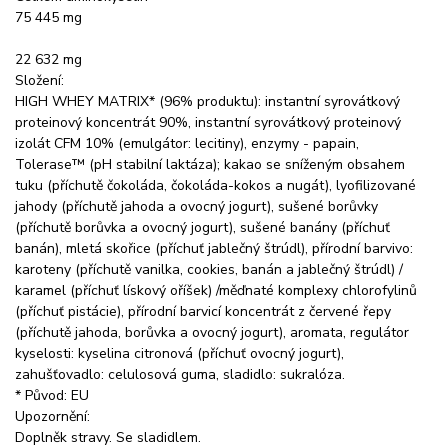
75 445 mg
22 632 mg
Složení:
HIGH WHEY MATRIX* (96% produktu): instantní syrovátkový
proteinový koncentrát 90%, instantní syrovátkový proteinový
izolát CFM 10% (emulgátor: lecitiny), enzymy - papain,
Tolerase™ (pH stabilní laktáza); kakao se sníženým obsahem
tuku (příchutě čokoláda, čokoláda-kokos a nugát), lyofilizované
jahody (příchutě jahoda a ovocný jogurt), sušené borůvky
(příchutě borůvka a ovocný jogurt), sušené banány (příchuť
banán), mletá skořice (příchuť jablečný štrúdl), přírodní barvivo:
karoteny (příchutě vanilka, cookies, banán a jablečný štrúdl) /
karamel (příchuť lískový oříšek) /měďnaté komplexy chlorofylinů
(příchuť pistácie), přírodní barvicí koncentrát z červené řepy
(příchutě jahoda, borůvka a ovocný jogurt), aromata, regulátor
kyselosti: kyselina citronová (příchuť ovocný jogurt),
zahušťovadlo: celulosová guma, sladidlo: sukralóza.
* Původ: EU
Upozornění:
Doplněk stravy. Se sladidlem.