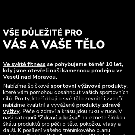
VŠE DŮLEŽITÉ PRO
VÁS A VAŠE TĚLO
Ve světě fitness
se pohybujeme téměř 10 let,
kdy jsme otevřeli naši kamennou prodejnu ve
Veselí nad Moravou.
Nabízíme špičkové
sportovní výživové produkty
,
které vám pomohou dosáhnout vašich sportovních
cílů. Pro ty, kteří dbají o své tělo zevnitř i zvenčí,
nabízíme kvalitní a vyvážené
produkty zdravé
výživy
. Péče o zdraví a krásu jdou ruku v ruce. V
naší kategorii "
Zdraví a krása
" naleznete širokou
škálu produktů pro péči o tělo, pokožku, vlasy a
další. K posílení vašeho tréninkového plánu