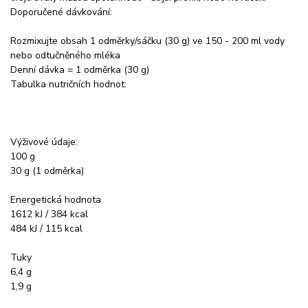
Doporučené dávkování:
Rozmixujte obsah 1 odměrky/sáčku (30 g) ve 150 - 200 ml vody
nebo odtučněného mléka
Denní dávka = 1 odměrka (30 g)
Tabulka nutričních hodnot:
Výživové údaje:
100 g
30 g (1 odměrka)
Energetická hodnota
1612 kJ / 384 kcal
484 kJ / 115 kcal
Tuky
6,4 g
1,9 g