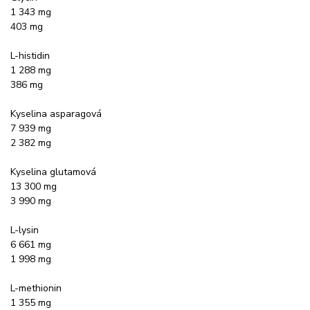
1 343 mg
403 mg
L-histidin
1 288 mg
386 mg
Kyselina asparagová
7 939 mg
2 382 mg
Kyselina glutamová
13 300 mg
3 990 mg
L-lysin
6 661 mg
1 998 mg
L-methionin
1 355 mg