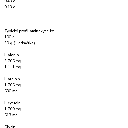
0,43 g
0,13 g
Typický profil aminokyselin:
100 g
30 g (1 odměrka)
L-alanin
3 705 mg
1 111 mg
L-arginin
1 766 mg
530 mg
L-cystein
1 709 mg
513 mg
Glycin