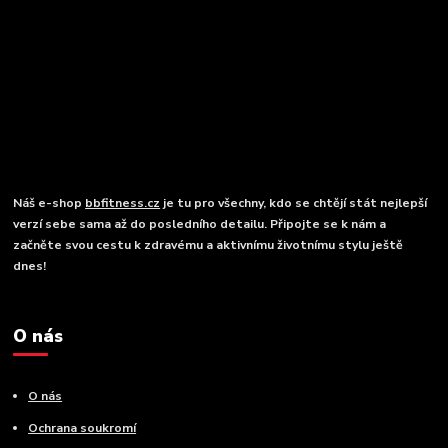
Náš e-shop
bbfitness.cz
je tu pro všechny, kdo se chtějí stát nejlepší
verzí sebe sama až do posledního detailu. Připojte se k nám a
začněte svou cestu k zdravému a aktivnímu životnímu stylu ještě
dnes!
O nás
O nás
Ochrana soukromí