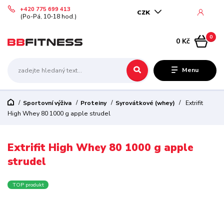
+420 775 699 413
CZK
(Po-Pá, 10-18 hod.)
0
0 Kč
Menu
Sportovní výživa
Proteiny
Syrovátkové (whey)
Extrifit
High Whey 80 1000 g apple strudel
Extrifit High Whey 80 1000 g apple
strudel
TOP produkt