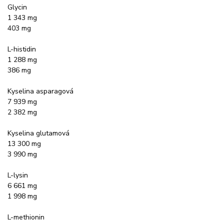
Glycin
1 343 mg
403 mg
L-histidin
1 288 mg
386 mg
Kyselina asparagová
7 939 mg
2 382 mg
Kyselina glutamová
13 300 mg
3 990 mg
L-lysin
6 661 mg
1 998 mg
L-methionin