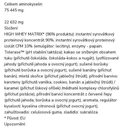
Celkem aminokyselin
75 445 mg
22 632 mg
Složení:
HIGH WHEY MATRIX* (96% produktu): instantní syrovátkový
proteinový koncentrát 90%, instantní syrovátkový proteinový
izolát CFM 10% (emulgátor: lecitiny), enzymy - papain,
Tolerase™ (pH stabilní laktáza); kakao se sníženým obsahem
tuku (příchutě čokoláda, čokoláda-kokos a nugát), lyofilizované
jahody (příchutě jahoda a ovocný jogurt), sušené borůvky
(příchutě borůvka a ovocný jogurt), sušené banány (příchuť
banán), mletá skořice (příchuť jablečný štrúdl), přírodní barvivo:
karoteny (příchutě vanilka, cookies, banán a jablečný štrúdl) /
karamel (příchuť lískový oříšek) /měďnaté komplexy chlorofylinů
(příchuť pistácie), přírodní barvicí koncentrát z červené řepy
(příchutě jahoda, borůvka a ovocný jogurt), aromata, regulátor
kyselosti: kyselina citronová (příchuť ovocný jogurt),
zahušťovadlo: celulosová guma, sladidlo: sukralóza.
* Původ: EU
Upozornění: