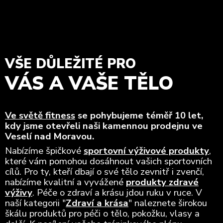
VŠE DŮLEŽITÉ PRO
VÁS A VAŠE TĚLO
Ve světě fitness
se pohybujeme téměř 10 let,
kdy jsme otevřeli naši kamennou prodejnu ve
Veselí nad Moravou.
Nabízíme špičkové
sportovní výživové produkty
,
které vám pomohou dosáhnout vašich sportovních
cílů. Pro ty, kteří dbají o své tělo zevnitř i zvenčí,
nabízíme kvalitní a vyvážené
produkty zdravé
výživy
. Péče o zdraví a krásu jdou ruku v ruce. V
naší kategorii "
Zdraví a krása
" naleznete širokou
škálu produktů pro péči o tělo, pokožku, vlasy a