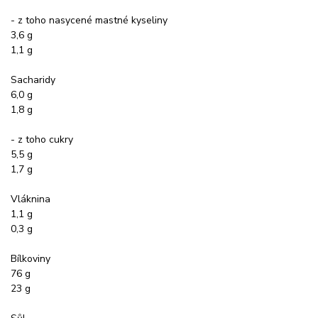
- z toho nasycené mastné kyseliny
3,6 g
1,1 g
Sacharidy
6,0 g
1,8 g
- z toho cukry
5,5 g
1,7 g
Vláknina
1,1 g
0,3 g
Bílkoviny
76 g
23 g