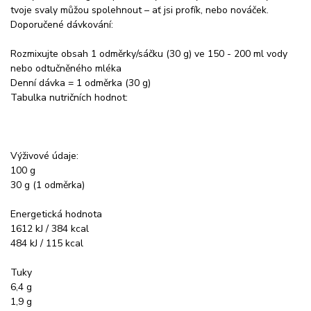
tvoje svaly můžou spolehnout – ať jsi profík, nebo nováček.
Doporučené dávkování:
Rozmixujte obsah 1 odměrky/sáčku (30 g) ve 150 - 200 ml vody
nebo odtučněného mléka
Denní dávka = 1 odměrka (30 g)
Tabulka nutričních hodnot:
Výživové údaje:
100 g
30 g (1 odměrka)
Energetická hodnota
1612 kJ / 384 kcal
484 kJ / 115 kcal
Tuky
6,4 g
1,9 g