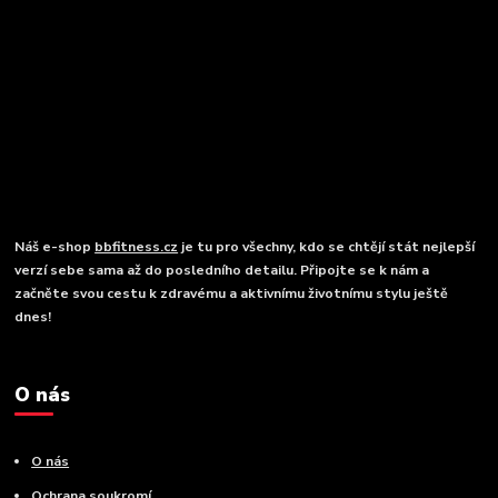
Náš e-shop
bbfitness.cz
je tu pro všechny, kdo se chtějí stát nejlepší
verzí sebe sama až do posledního detailu. Připojte se k nám a
začněte svou cestu k zdravému a aktivnímu životnímu stylu ještě
dnes!
O nás
O nás
Ochrana soukromí