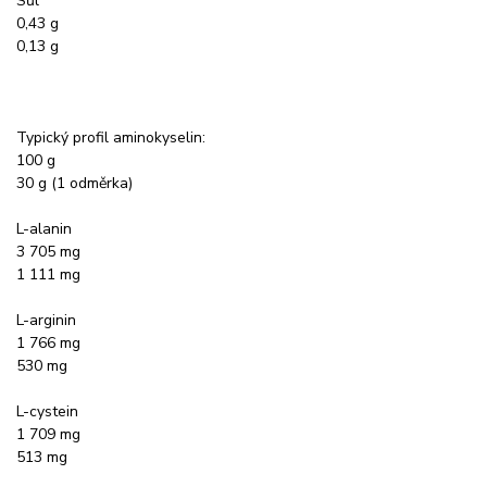
Sůl
0,43 g
0,13 g
Typický profil aminokyselin:
100 g
30 g (1 odměrka)
L-alanin
3 705 mg
1 111 mg
L-arginin
1 766 mg
530 mg
L-cystein
1 709 mg
513 mg