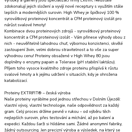
výrobky a gainery jsou specializací firmy Extrifit. Neustále
zdokonalují jejich složení a vyvíjí nové receptury s využitím stále
lepších a modernějších surovin. High Whey je špičkový 100 %
syrovátkový proteinový koncentrát a CFM proteinový izolát pro
nárůst svalové hmoty!
Kombinace dvou proteinových zdrojů - syrovátkový proteinový
koncentrát a CFM proteinový izolát - Vám přinese výhody obou z
nich - neuvěřitelně lahodnou chuť, výbornou konzistenci, skvělé
zastoupení živin, velmi dobrou stravitelnost a to vše za super
výhodnou cenu! Proteiny obsažené v High Whey 80 jsou
doplněny o enzymy papain a Tolerase (pH stabilní laktázu).
Příjem toho vysoce kvalitního zdroje proteinu přispívá k růstu
svalové hmoty a k jejímu udržení v situacích, kdy je ohrožena
katabolizací.
Proteiny EXTRIFIT® – česká výroba
Naše proteiny vyrábíme pod jednou střechou v Dolním Újezdě:
vlastní vývoj, vlastní technologie, naše odpovědnost za každý
gram. Celý proces držíme pevně v rukou – od výběru těch
nejlepších surovin, přes testování a míchání, až po balení a
expedici. Každou šarži si hlídáme sami. Žádné anonymní fabriky,
žádný outsourcing. Jen precizní výroba a výsledek, na který se