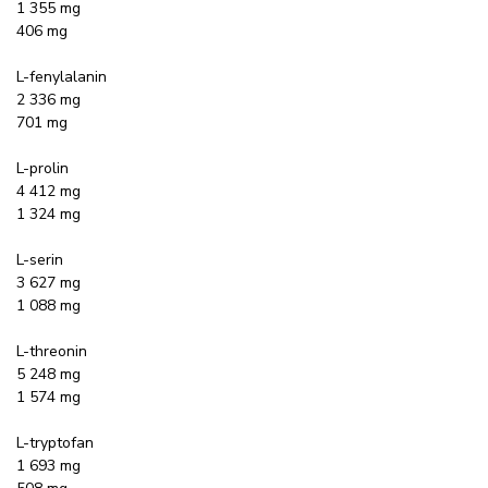
1 355 mg
406 mg
L-fenylalanin
2 336 mg
701 mg
L-prolin
4 412 mg
1 324 mg
L-serin
3 627 mg
1 088 mg
L-threonin
5 248 mg
1 574 mg
L-tryptofan
1 693 mg