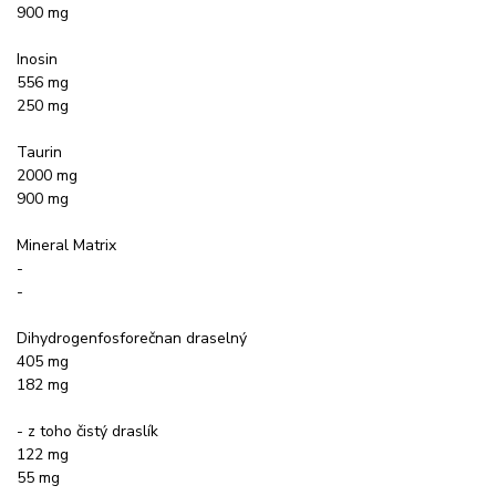
900 mg
Inosin
556 mg
250 mg
Taurin
2000 mg
900 mg
Mineral Matrix
-
-
Dihydrogenfosforečnan draselný
405 mg
182 mg
- z toho čistý draslík
122 mg
55 mg