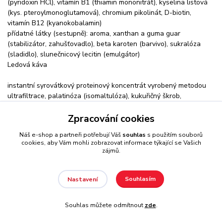
(pyridoxin HCl), vitamín B1 (thiamin mononitrát), kyselina listová
(kys. pteroylmonoglutamová), chromium pikolinát, D-biotin,
vitamín B12 (kyanokobalamin)
přídatné látky (sestupně): aroma, xanthan a guma guar
(stabilizátor, zahušťovadlo), beta karoten (barvivo), sukralóza
(sladidlo), slunečnicový lecitin (emulgátor)
Ledová káva
instantní syrovátkový proteinový koncentrát vyrobený metodou
ultrafiltrace, palatinóza (isomaltulóza), kukuřičný škrob,
maltodextrin, dextróza, enzymaticky hydrolyzovaný syrovátkový
Zpracování cookies
koncentrát se stupněm hydrolýzy DH 5, enzymaticky
hydrolyzovaný 90% syrovátkový izolát se stupněm hydrolýzy DH
Náš e-shop a partneři potřebují Váš
souhlas
s použitím souborů
8, enzymaticky hydrolyzovaný syrovátkový koncentrát se
cookies, aby Vám mohli zobrazovat informace týkající se Vašich
stupněm hydrolýzy DH 32, instantní syrovátkový 90% proteinový
zájmů.
izolát vyrobený metodou CFM, instantní syrovátkový proteinový
koncentrát vyrobený metodou CFM, L- glutamin, taurin, L-alanin,
kreatin monohydrát Creapure®, L- leucin, mléčnan vápenatý, L-
Souhlasím
Nastavení
citrulin DL-malát, L-arginin AKG, citran sodný, citran hořečnatý,
inosin, L-valin, L-isoleucin, dihydrogenfosforečnan draselný, citran
Souhlas můžete odmítnout
zde
.
draselný, vitamín C (kys. askorbová), vitamín B3 (nikotinamid),
vitamín E (DL-?-tokoferyl acetát), vitamín B5 (D-pantothenát