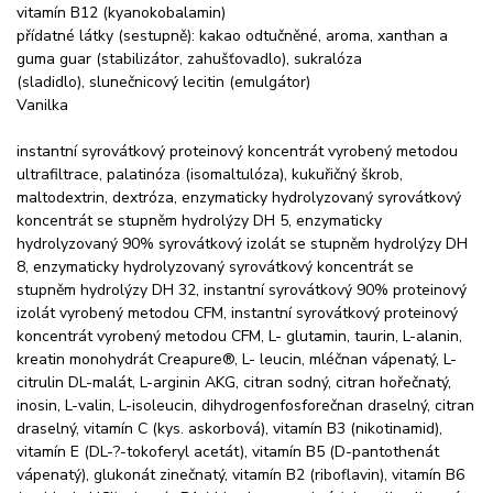
vitamín B12 (kyanokobalamin)
přídatné látky (sestupně): kakao odtučněné, aroma, xanthan a
guma guar (stabilizátor, zahušťovadlo), sukralóza
(sladidlo), slunečnicový lecitin (emulgátor)
Vanilka
instantní syrovátkový proteinový koncentrát vyrobený metodou
ultrafiltrace, palatinóza (isomaltulóza), kukuřičný škrob,
maltodextrin, dextróza, enzymaticky hydrolyzovaný syrovátkový
koncentrát se stupněm hydrolýzy DH 5, enzymaticky
hydrolyzovaný 90% syrovátkový izolát se stupněm hydrolýzy DH
8, enzymaticky hydrolyzovaný syrovátkový koncentrát se
stupněm hydrolýzy DH 32, instantní syrovátkový 90% proteinový
izolát vyrobený metodou CFM, instantní syrovátkový proteinový
koncentrát vyrobený metodou CFM, L- glutamin, taurin, L-alanin,
kreatin monohydrát Creapure®, L- leucin, mléčnan vápenatý, L-
citrulin DL-malát, L-arginin AKG, citran sodný, citran hořečnatý,
inosin, L-valin, L-isoleucin, dihydrogenfosforečnan draselný, citran
draselný, vitamín C (kys. askorbová), vitamín B3 (nikotinamid),
vitamín E (DL-?-tokoferyl acetát), vitamín B5 (D-pantothenát
vápenatý), glukonát zinečnatý, vitamín B2 (riboflavin), vitamín B6