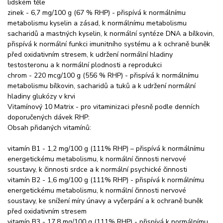
lidském těle
zinek - 6,7 mg/100 g (67 % RHP) - přispívá k normálnímu
metabolismu kyselin a zásad, k normálnímu metabolismu
sacharidů a mastných kyselin, k normální syntéze DNA a bílkovin,
přispívá k normální funkci imunitního systému a k ochraně buněk
před oxidativním stresem, k udržení normální hladiny
testosteronu a k normální plodnosti a reprodukci
chrom - 220 mcg/100 g (556 % RHP) - přispívá k normálnímu
metabolismu bílkovin, sacharidů a tuků a k udržení normální
hladiny glukózy v krvi
Vitamínový 10 Matrix - pro vitaminizaci přesně podle denních
doporučených dávek RHP:
Obsah přidaných vitamínů:
vitamín B1 - 1,2 mg/100 g (111% RHP) – přispívá k normálnímu
energetickému metabolismu, k normální činnosti nervové
soustavy, k činnosti srdce a k normální psychické činnosti
vitamín B2 - 1,6 mg/100 g (111% RHP) - přispívá k normálnímu
energetickému metabolismu, k normální činnosti nervové
soustavy, ke snížení míry únavy a vyčerpání a k ochraně buněk
před oxidativním stresem
vitamín B3 - 17,8 mg/100 g (111% RHP) - přispívá k normálnímu