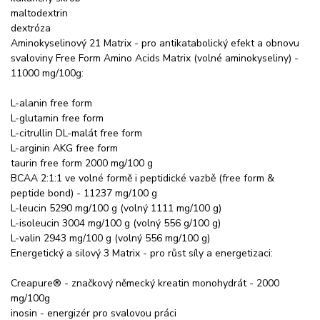
maltodextrin
dextróza
Aminokyselinový 21 Matrix - pro antikatabolický efekt a obnovu
svaloviny Free Form Amino Acids Matrix (volné aminokyseliny) -
11000 mg/100g:
L-alanin free form
L-glutamin free form
L-citrullin DL-malát free form
L-arginin AKG free form
taurin free form 2000 mg/100 g
BCAA 2:1:1 ve volné formě i peptidické vazbě (free form &
peptide bond) - 11237 mg/100 g
L-leucin 5290 mg/100 g (volný 1111 mg/100 g)
L-isoleucin 3004 mg/100 g (volný 556 g/100 g)
L-valin 2943 mg/100 g (volný 556 mg/100 g)
Energetický a silový 3 Matrix - pro růst síly a energetizaci:
Creapure® - značkový německý kreatin monohydrát - 2000
mg/100g
inosin - energizér pro svalovou práci