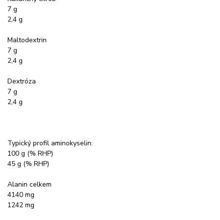
7 g
2,4 g
Maltodextrin
7 g
2,4 g
Dextróza
7 g
2,4 g
Typický profil aminokyselin:
100 g (% RHP)
45 g (% RHP)
Alanin celkem
4140 mg
1242 mg