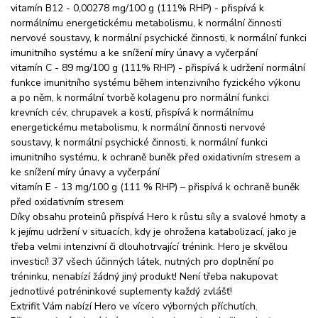
vitamín B12 - 0,00278 mg/100 g (111% RHP) - přispívá k
normálnímu energetickému metabolismu, k normální činnosti
nervové soustavy, k normální psychické činnosti, k normální funkci
imunitního systému a ke snížení míry únavy a vyčerpání
vitamín C - 89 mg/100 g (111% RHP) - přispívá k udržení normální
funkce imunitního systému během intenzivního fyzického výkonu
a po něm, k normální tvorbě kolagenu pro normální funkci
krevních cév, chrupavek a kostí, přispívá k normálnímu
energetickému metabolismu, k normální činnosti nervové
soustavy, k normální psychické činnosti, k normální funkci
imunitního systému, k ochraně buněk před oxidativním stresem a
ke snížení míry únavy a vyčerpání
vitamín E - 13 mg/100 g (111 % RHP) – přispívá k ochraně buněk
před oxidativním stresem
Díky obsahu proteinů přispívá Hero k růstu síly a svalové hmoty a
k jejímu udržení v situacích, kdy je ohrožena katabolizací, jako je
třeba velmi intenzivní či dlouhotrvající trénink. Hero je skvělou
investicí! 37 všech účinných látek, nutných pro doplnění po
tréninku, nenabízí žádný jiný produkt! Není třeba nakupovat
jednotlivé potréninkové suplementy každý zvlášť!
Extrifit Vám nabízí Hero ve vícero výborných příchutích.