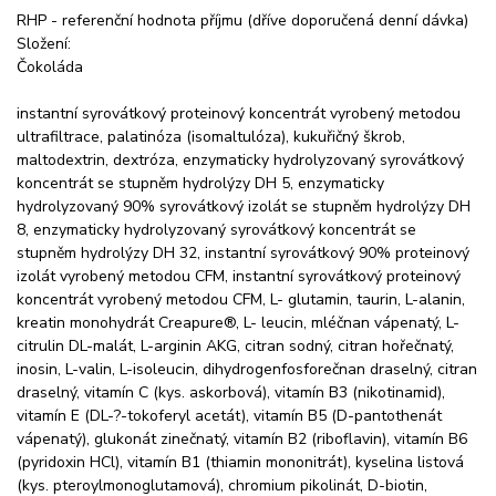
RHP - referenční hodnota příjmu (dříve doporučená denní dávka)
Složení:
Čokoláda
instantní syrovátkový proteinový koncentrát vyrobený metodou
ultrafiltrace, palatinóza (isomaltulóza), kukuřičný škrob,
maltodextrin, dextróza, enzymaticky hydrolyzovaný syrovátkový
koncentrát se stupněm hydrolýzy DH 5, enzymaticky
hydrolyzovaný 90% syrovátkový izolát se stupněm hydrolýzy DH
8, enzymaticky hydrolyzovaný syrovátkový koncentrát se
stupněm hydrolýzy DH 32, instantní syrovátkový 90% proteinový
izolát vyrobený metodou CFM, instantní syrovátkový proteinový
koncentrát vyrobený metodou CFM, L- glutamin, taurin, L-alanin,
kreatin monohydrát Creapure®, L- leucin, mléčnan vápenatý, L-
citrulin DL-malát, L-arginin AKG, citran sodný, citran hořečnatý,
inosin, L-valin, L-isoleucin, dihydrogenfosforečnan draselný, citran
draselný, vitamín C (kys. askorbová), vitamín B3 (nikotinamid),
vitamín E (DL-?-tokoferyl acetát), vitamín B5 (D-pantothenát
vápenatý), glukonát zinečnatý, vitamín B2 (riboflavin), vitamín B6
(pyridoxin HCl), vitamín B1 (thiamin mononitrát), kyselina listová
(kys. pteroylmonoglutamová), chromium pikolinát, D-biotin,