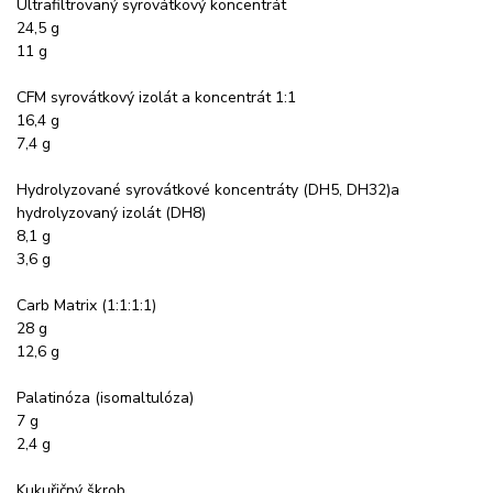
Ultrafiltrovaný syrovátkový koncentrát
24,5 g
11 g
CFM syrovátkový izolát a koncentrát 1:1
16,4 g
7,4 g
Hydrolyzované syrovátkové koncentráty (DH5, DH32)a
hydrolyzovaný izolát (DH8)
8,1 g
3,6 g
Carb Matrix (1:1:1:1)
28 g
12,6 g
Palatinóza (isomaltulóza)
7 g
2,4 g
Kukuřičný škrob