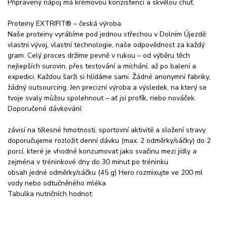
Připravený nápoj má krémovou konzistenci a skvělou chuť.
Proteiny EXTRIFIT® – česká výroba
Naše proteiny vyrábíme pod jednou střechou v Dolním Újezdě:
vlastní vývoj, vlastní technologie, naše odpovědnost za každý
gram. Celý proces držíme pevně v rukou – od výběru těch
nejlepších surovin, přes testování a míchání, až po balení a
expedici. Každou šarži si hlídáme sami. Žádné anonymní fabriky,
žádný outsourcing. Jen precizní výroba a výsledek, na který se
tvoje svaly můžou spolehnout – ať jsi profík, nebo nováček.
Doporučené dávkování:
závisí na tělesné hmotnosti, sportovní aktivitě a složení stravy
doporučujeme rozložit denní dávku (max. 2 odměrky/sáčky) do 2
porcí, které je vhodné konzumovat jako svačinu mezi jídly a
zejména v tréninkové dny do 30 minut po tréninku
obsah jedné odměrky/sáčku (45 g) Hero rozmixujte ve 200 ml
vody nebo odtučněného mléka
Tabulka nutričních hodnot: