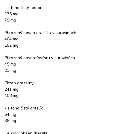
- z toho čistý fosfor
175 mg
79 mg
Přirozený obsah draslíku v surovinách
404 mg
182 mg
Přirozený obsah fosforu v surovinách
45 mg
21 mg
Citran draselný
241 mg
108 mg
- z toho čistý draslík
84 mg
38 mg
Celkový obsah draslíku