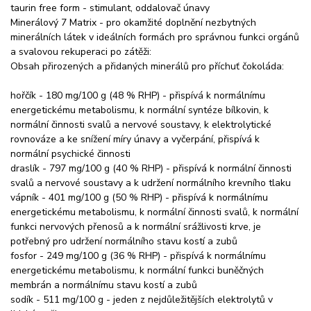
taurin free form - stimulant, oddalovač únavy
Minerálový 7 Matrix - pro okamžité doplnění nezbytných
minerálních látek v ideálních formách pro správnou funkci orgánů
a svalovou rekuperaci po zátěži:
Obsah přirozených a přidaných minerálů pro příchuť čokoláda:
hořčík - 180 mg/100 g (48 % RHP) - přispívá k normálnímu
energetickému metabolismu, k normální syntéze bílkovin, k
normální činnosti svalů a nervové soustavy, k elektrolytické
rovnováze a ke snížení míry únavy a vyčerpání, přispívá k
normální psychické činnosti
draslík - 797 mg/100 g (40 % RHP) - přispívá k normální činnosti
svalů a nervové soustavy a k udržení normálního krevního tlaku
vápník - 401 mg/100 g (50 % RHP) - přispívá k normálnímu
energetickému metabolismu, k normální činnosti svalů, k normální
funkci nervových přenosů a k normální srážlivosti krve, je
potřebný pro udržení normálního stavu kostí a zubů
fosfor - 249 mg/100 g (36 % RHP) - přispívá k normálnímu
energetickému metabolismu, k normální funkci buněčných
membrán a normálnímu stavu kostí a zubů
sodík - 511 mg/100 g - jeden z nejdůležitějších elektrolytů v