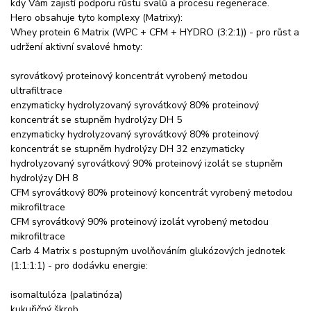
kdy Vám zajistí podporu růstu svalů a procesu regenerace.
Hero obsahuje tyto komplexy (Matrixy):
Whey protein 6 Matrix (WPC + CFM + HYDRO (3:2:1)) - pro růst a
udržení aktivní svalové hmoty:
syrovátkový proteinový koncentrát vyrobený metodou
ultrafiltrace
enzymaticky hydrolyzovaný syrovátkový 80% proteinový
koncentrát se stupněm hydrolýzy DH 5
enzymaticky hydrolyzovaný syrovátkový 80% proteinový
koncentrát se stupněm hydrolýzy DH 32 enzymaticky
hydrolyzovaný syrovátkový 90% proteinový izolát se stupněm
hydrolýzy DH 8
CFM syrovátkový 80% proteinový koncentrát vyrobený metodou
mikrofiltrace
CFM syrovátkový 90% proteinový izolát vyrobený metodou
mikrofiltrace
Carb 4 Matrix s postupným uvolňováním glukózových jednotek
(1:1:1:1) - pro dodávku energie:
isomaltulóza (palatinóza)
kukuřičný škrob