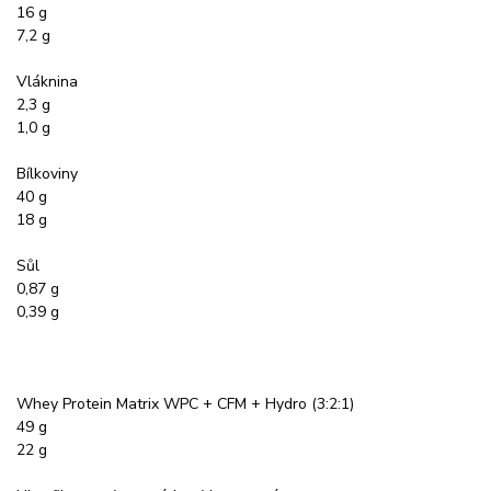
16 g
7,2 g
Vláknina
2,3 g
1,0 g
Bílkoviny
40 g
18 g
Sůl
0,87 g
0,39 g
Whey Protein Matrix WPC + CFM + Hydro (3:2:1)
49 g
22 g