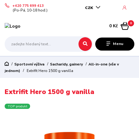
+420 775 699 413
CZK
(Po-Pá, 10-18 hod.)
0
0 Kč
Menu
Sportovní výživa
Sacharidy, gainery
All-in-one (vše v
jednom)
Extrifit Hero 1500 g vanilla
Extrifit Hero 1500 g vanilla
TOP produkt