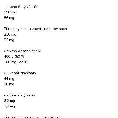
- z toho čistý vápník
190 mg
86 mg
Přirozený obsah vápníku v surovinách
210 mg
95 mg
Celkový obsah vápníku
400 g (50 %)
180 mg (22 %)
Glukonát zinečnatý
44 mg
20 mg
- z toho čistý zinek
6,2 mg
2,8 mg
Přirozený obsah zinku v surovinách